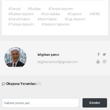
#Denizli
#Buldan
#Denizli deprem
#Buldan deprem
#Son dakika
#Deprem
#AFAD
#Denizli haber
#Kent Haberi
#Ege deprem
#Türkiye deprem
#deprem haberleri
bilgihan şenci
bilgihansenci4@gmail.com
Okuyucu Yorumları
(0)
Gönder