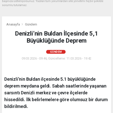
başınıza üstleniyorsunuz. Yazılan tüm yorumlardan site yönetimi hiçbir şekilde
sorumlu tutulamaz.
Anasayfa
Gündem
Denizli’nin Buldan İlçesinde 5,1
Büyüklüğünde Deprem
GÜNDEM
09.03.2026 - 09:46, Güncelleme: 11.03.2026 - 19:42
Denizli’nin Buldan ilçesinde 5.1 büyüklüğünde
deprem meydana geldi. Sabah saatlerinde yaşanan
sarsıntı Denizli merkez ve çevre ilçelerde
hissedildi. İlk belirlemelere göre olumsuz bir durum
bildirilmedi.