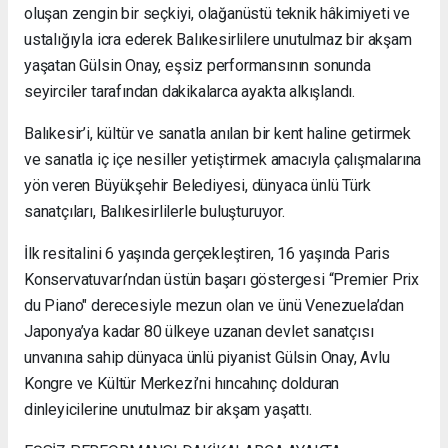
oluşan zengin bir seçkiyi, olağanüstü teknik hâkimiyeti ve
ustalığıyla icra ederek Balıkesirlilere unutulmaz bir akşam
yaşatan Gülsin Onay, eşsiz performansının sonunda
seyirciler tarafından dakikalarca ayakta alkışlandı.
Balıkesir’i, kültür ve sanatla anılan bir kent haline getirmek
ve sanatla iç içe nesiller yetiştirmek amacıyla çalışmalarına
yön veren Büyükşehir Belediyesi, dünyaca ünlü Türk
sanatçıları, Balıkesirlilerle buluşturuyor.
İlk resitalini 6 yaşında gerçekleştiren, 16 yaşında Paris
Konservatuvarı’ndan üstün başarı göstergesi “Premier Prix
du Piano" derecesiyle mezun olan ve ünü Venezuela’dan
Japonya’ya kadar 80 ülkeye uzanan devlet sanatçısı
unvanına sahip dünyaca ünlü piyanist Gülsin Onay, Avlu
Kongre ve Kültür Merkezi’ni hıncahınç dolduran
dinleyicilerine unutulmaz bir akşam yaşattı.