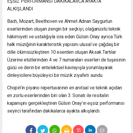
EŞSİZ PERFORMANSI DAKİKALARCA AYAKTA
ALKIŞLANDI
Bach, Mozart, Beethoven ve Ahmet Adnan Saygun’un
eserlerinden oluşan zengin bir seçkiyi, olağanüstü teknik
hâkimiyeti ve ustalığıyla icra eden Gülsin Onay ayrıca Türk
halk müziğinin karakteristik yapısını ulusal ve çağdaş bir
dille ölümsüzleştiren 10 eserden oluşan Aksak Tartılar
Üzerine etütlerinden 4 ve 7 numaraları eserleri de tuşesinin
gücü ve derin bir entelektüel kavrayışla yorumlayarak
dinleyicilere büyüleyici bir müzik ziyafeti sundu.
Chopin’in piyano repertuvarının en anıtsal ve teknik açıdan
en zorlu eserlerinden biri olan 3. Sonatı ile resitalin
kapanışını gerçekleştiren Gülsin Onay’ın eşsiz performansı
seyirci tarafından dakikalarca ayakta alkışlandı.