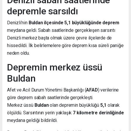
Denizli sabah saatlerinde
depremle sarsıldı
Denizli’nin
Buldan ilçesinde 5,1 büyüklüğünde deprem
meydana geldi. Sabah saatlerinde gerçekleşen sarsıntı
Denizli merkez başta olmak üzere çevre ilçelerde de
hissedildi. İlk belirlemelere göre deprem kısa süreli paniğe
neden oldu.
Depremin merkez üssü
Buldan
Afet ve Acil Durum Yönetimi Başkanlığı (
AFAD
) verilerine
göre deprem sabah saatlerinde gerçekleşti.
Merkez üssü
Buldan
olan depremin büyüklüğü
5,1
olarak
ölçüldü. Sarsıntının yerin yaklaşık
7 kilometre derinliğinde
meydana geldiği bildirildi.