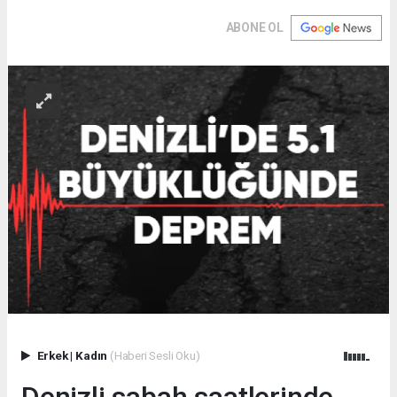
ABONE OL
Erkek
|
Kadın
(Haberi Sesli Oku)