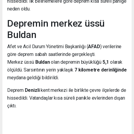
hissedildi. İlk belirlemelere göre deprem kısa süreli paniğe
neden oldu.
Depremin merkez üssü
Buldan
Afet ve Acil Durum Yönetimi Başkanlığı (
AFAD
) verilerine
göre deprem sabah saatlerinde gerçekleşti.
Merkez üssü
Buldan
olan depremin büyüklüğü
5,1
olarak
ölçüldü. Sarsıntının yerin yaklaşık
7 kilometre derinliğinde
meydana geldiği bildirildi.
Deprem
Denizli
kent merkezi ile birlikte çevre ilçelerde de
hissedildi. Vatandaşlar kısa süreli panikle evlerinden dışarı
çıktı.