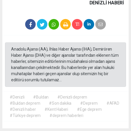
DENIZLI HABERİ
Anadolu Ajansı (AA), İhlas Haber Ajansı (İHA), Demirören
Haber Ajansı (DHA) ve diğer ajanslar tarafından eklenen tüm
haberler, sitemizin editörlerinin müdahalesi olmadan ajans
kanallarından çekilmektedir. Bu haberlerde yer alan hukuki
muhataplar haberi geçen ajanslar olup sitemizin hiç bir
editörü sorumlu tutulamaz...
#Denizli
#Buldan
#Denizli deprem
#Buldan deprem
#Son dakika
#Deprem
#AFAD
#Denizli haber
#Kent Haberi
#Ege deprem
#Türkiye deprem
#deprem haberleri