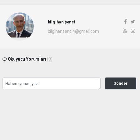
bilgihan şenci
bilgihansenci4@gmail.com
Okuyucu Yorumları
(0)
Gönder
Yorum yazarak Topluluk Kuralları’nı kabul etmiş bulunuyor ve rotayonhaber.com
sitesine yaptığınız yorumunuzla ilgili doğrudan veya dolaylı tüm sorumluluğu tek
başınıza üstleniyorsunuz. Yazılan tüm yorumlardan site yönetimi hiçbir şekilde
sorumlu tutulamaz.