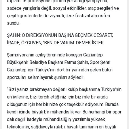
toplam 16 profesyonel pilotun yer aldığı şampiyona,
sadece yarışlarla değil, sosyal etkinlikler, araç sergileri ve
çeşitli gösterilerle de ziyaretçilere festival atmosferi
sundu.
ŞAHİN: O DİREKSİYONUN BAŞINA GEÇMEK CESARET,
İRADE, ÖZGÜVEN, ‘BEN DE VARIM’ DEMEK İSTER
Şampiyonanın açılış töreninde konuşan Gaziantep
Büyükşehir Belediye Başkanı Fatma Şahin, Spor Şehri
Gaziantep için Türkiye’nin dört bir yanından gelen bütün
sporcuları selamlayarak şunları söyledi:
“Bizi yalnız bırakmayan değerli kulüp başkanıma Türkiye'nin
en iyilerine, bizi tercih ettiğiniz için bizimle bir arada
olduğunuz için her birinize çok teşekkür ediyorum. Burada
kendi içinde büyük bir mühendislik var. Bu herhangi bir spor
dalı değil. İradeyle mühendisliğin, yazılımla yüksek
teknolojinin, sağduyuyla rakibi, hayatı tanımanın en büyük