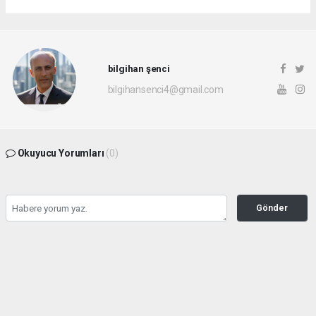
bilgihan şenci
bilgihansenci4@gmail.com
Okuyucu Yorumları
(0)
Gönder
Yorum yazarak Topluluk Kuralları’nı kabul etmiş bulunuyor ve rotayonhaber.com
sitesine yaptığınız yorumunuzla ilgili doğrudan veya dolaylı tüm sorumluluğu tek
başınıza üstleniyorsunuz. Yazılan tüm yorumlardan site yönetimi hiçbir şekilde
sorumlu tutulamaz.