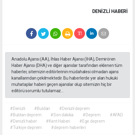
DENIZLI HABERİ
Anadolu Ajansı (AA), İhlas Haber Ajansı (İHA), Demirören
Haber Ajansı (DHA) ve diğer ajanslar tarafından eklenen tüm
haberler, sitemizin editörlerinin müdahalesi olmadan ajans
kanallarından çekilmektedir. Bu haberlerde yer alan hukuki
muhataplar haberi geçen ajanslar olup sitemizin hiç bir
editörü sorumlu tutulamaz...
#Denizli
#Buldan
#Denizli deprem
#Buldan deprem
#Son dakika
#Deprem
#AFAD
#Denizli haber
#Kent Haberi
#Ege deprem
#Türkiye deprem
#deprem haberleri