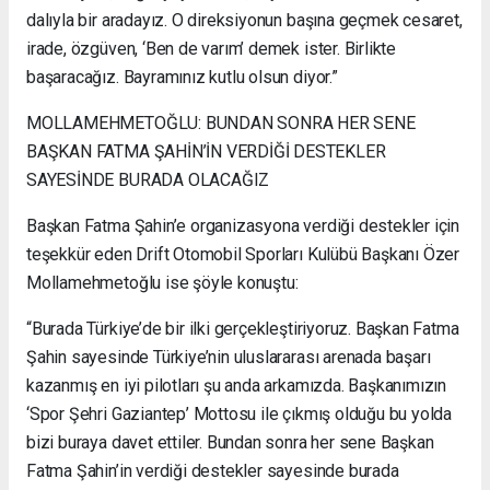
dalıyla bir aradayız. O direksiyonun başına geçmek cesaret,
irade, özgüven, ‘Ben de varım’ demek ister. Birlikte
başaracağız. Bayramınız kutlu olsun diyor.”
MOLLAMEHMETOĞLU: BUNDAN SONRA HER SENE
BAŞKAN FATMA ŞAHİN’İN VERDİĞİ DESTEKLER
SAYESİNDE BURADA OLACAĞIZ
Başkan Fatma Şahin’e organizasyona verdiği destekler için
teşekkür eden Drift Otomobil Sporları Kulübü Başkanı Özer
Mollamehmetoğlu ise şöyle konuştu:
“Burada Türkiye’de bir ilki gerçekleştiriyoruz. Başkan Fatma
Şahin sayesinde Türkiye’nin uluslararası arenada başarı
kazanmış en iyi pilotları şu anda arkamızda. Başkanımızın
‘Spor Şehri Gaziantep’ Mottosu ile çıkmış olduğu bu yolda
bizi buraya davet ettiler. Bundan sonra her sene Başkan
Fatma Şahin’in verdiği destekler sayesinde burada