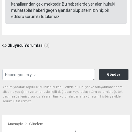
kanallarından çekilmektedir. Bu haberlerde yer alan hukuki
muhataplar haberi geçen ajanslar olup sitemizin hiç bir
editörü sorumlu tutulamaz...
Okuyucu Yorumları
(0)
Gönder
Yorum yazarak Topluluk Kuralları’nı kabul etmiş bulunuyor ve rotayonhaber.com
sitesine yaptığınız yorumunuzla ilgili doğrudan veya dolaylı tüm sorumluluğu tek
başınıza üstleniyorsunuz. Yazılan tüm yorumlardan site yönetimi hiçbir şekilde
sorumlu tutulamaz.
Anasayfa
Gündem