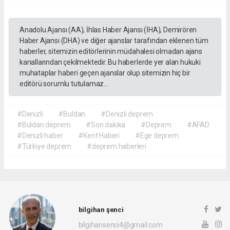
Anadolu Ajansı (AA), İhlas Haber Ajansı (İHA), Demirören
Haber Ajansı (DHA) ve diğer ajanslar tarafından eklenen tüm
haberler, sitemizin editörlerinin müdahalesi olmadan ajans
kanallarından çekilmektedir. Bu haberlerde yer alan hukuki
muhataplar haberi geçen ajanslar olup sitemizin hiç bir
editörü sorumlu tutulamaz...
#Denizli
#Buldan
#Denizli deprem
#Buldan deprem
#Son dakika
#Deprem
#AFAD
#Denizli haber
#Kent Haberi
#Ege deprem
#Türkiye deprem
#deprem haberleri
bilgihan şenci
bilgihansenci4@gmail.com