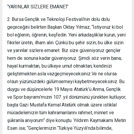
‘YARINLAR SİZLERE EMANET’
2. Bursa Gençlik ve Teknoloji Festivali’nin dolu dolu
geçeceğini belirten Başkan Oktay Yılmaz; “İstiyoruz ki bol
bol eğlenin, öğrenin, keşfedin. Yeni arkadaşlıklar kurun, yeni
fikirler üretin, ilham alın. Çünkü bu şehir sizin, bu ülke sizin
ve yarınlar sizlere emanet. Biz size güveniyoruz gençler
hem de sonuna kadar güveniyoruz. Şimdi söz verin bana;
hayal kurmaktan, bu ülkeye umut olmaktan, kendinizi
geliştirmekten asla vazgeçmeyeceksiniz.Ve ne olursa
olsun yüzünüzdeki gülümsemeyi kaybetmeyeceksiniz. Bu
duygu ve düşüncelerle 19 Mayıs Atatürk’ü Anma, Gençlik
ve Spor bayramı’mızın 107. yıl dönümünü yürekten kutluyor;
başta Gazi Mustafa Kemal Atatürk olmak üzere istiklal
mücadelemizin tüm kahramanlarını rahmet, minnet ve
şükranla anıyorum” diye konuştu. Yıldırım Kaymakamı Metin
Esen ise; “Gençlerimizin ‘Türkiye Yüzyılı’nda bilimde,