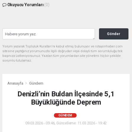
Okuyucu Yorumları
(0)
Gönder
Yorum yazarak Topluluk Kuralları’nı kabul etmiş bulunuyor ve rotayonhaber.com
sitesine yaptığınız yorumunuzla ilgili doğrudan veya dolaylı tüm sorumluluğu tek
başınıza üstleniyorsunuz. Yazılan tüm yorumlardan site yönetimi hiçbir şekilde
sorumlu tutulamaz.
Anasayfa
Gündem
Denizli’nin Buldan İlçesinde 5,1
Büyüklüğünde Deprem
GÜNDEM
09.03.2026 - 09:46, Güncelleme: 11.03.2026 - 19:42