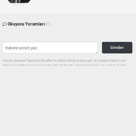
Okuyucu Yorumları
(0)
Gönder
Yorum yazarak Topluluk Kuralları’nı kabul etmiş bulunuyor ve rotayonhaber.com
sitesine yaptığınız yorumunuzla ilgili doğrudan veya dolaylı tüm sorumluluğu tek
başınıza üstleniyorsunuz. Yazılan tüm yorumlardan site yönetimi hiçbir şekilde
sorumlu tutulamaz.
Anasayfa
Dünya
Keşmir Ateşi Yeniden Yandı:
"Sindoor" Operasyonu Savaş
Kapısını mı Aralıyor?