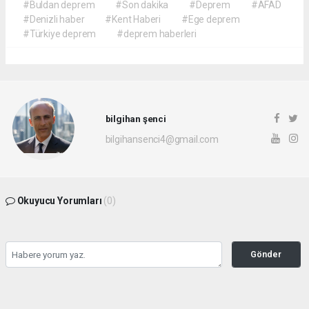
#Buldan deprem
#Son dakika
#Deprem
#AFAD
#Denizli haber
#Kent Haberi
#Ege deprem
#Türkiye deprem
#deprem haberleri
bilgihan şenci
bilgihansenci4@gmail.com
Okuyucu Yorumları
(0)
Gönder
Yorum yazarak Topluluk Kuralları’nı kabul etmiş bulunuyor ve rotayonhaber.com
sitesine yaptığınız yorumunuzla ilgili doğrudan veya dolaylı tüm sorumluluğu tek
başınıza üstleniyorsunuz. Yazılan tüm yorumlardan site yönetimi hiçbir şekilde