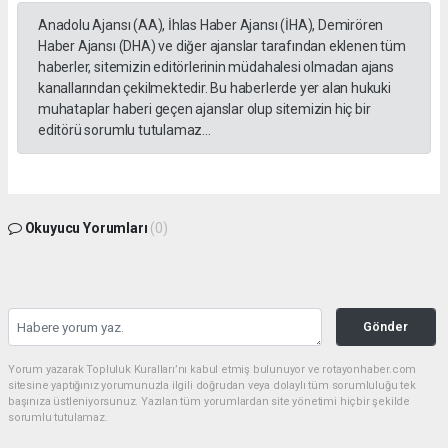
Anadolu Ajansı (AA), İhlas Haber Ajansı (İHA), Demirören
Haber Ajansı (DHA) ve diğer ajanslar tarafından eklenen tüm
haberler, sitemizin editörlerinin müdahalesi olmadan ajans
kanallarından çekilmektedir. Bu haberlerde yer alan hukuki
muhataplar haberi geçen ajanslar olup sitemizin hiç bir
editörü sorumlu tutulamaz...
Okuyucu Yorumları
(0)
Gönder
Yorum yazarak Topluluk Kuralları’nı kabul etmiş bulunuyor ve rotayonhaber.com
sitesine yaptığınız yorumunuzla ilgili doğrudan veya dolaylı tüm sorumluluğu tek
başınıza üstleniyorsunuz. Yazılan tüm yorumlardan site yönetimi hiçbir şekilde
sorumlu tutulamaz.