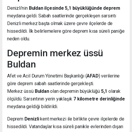
Denizli’nin
Buldan ilçesinde 5,1 büyüklüğünde deprem
meydana geldi. Sabah saatlerinde gerçekleşen sarsıntı
Denizli merkez başta olmak üzere çevre ilçelerde de
hissedildi. İlk belirlemelere göre deprem kısa süreli paniğe
neden oldu.
Depremin merkez üssü
Buldan
Afet ve Acil Durum Yönetimi Başkanlığı (
AFAD
) verilerine
göre deprem sabah saatlerinde gerçekleşti.
Merkez üssü
Buldan
olan depremin büyüklüğü
5,1
olarak
ölçüldü. Sarsıntının yerin yaklaşık
7 kilometre derinliğinde
meydana geldiği bildirildi.
Deprem
Denizli
kent merkezi ile birlikte çevre ilçelerde de
hissedildi. Vatandaşlar kısa süreli panikle evlerinden dışarı