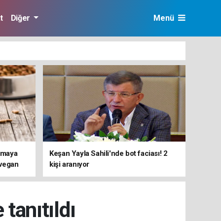
t
Diğer
Menü
ırmaya
Keşan Yayla Sahili'nde bot faciası! 2
 vegan
kişi aranıyor
i ortaya
 tanıtıldı