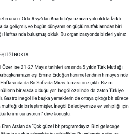
etin ürünü. Orta Asya’dan Anadolu’ya uzanan yolculukta farklı
ca da gelişmiş ve bugün dünyanın en güçlü mutfaklarından biri
ağı Haftasında buluşmuş olduk. Bu organizasyonda bizleri yalnız
EŞTİĞİ NOKTA
l Özer ise 21-27 Mayıs tarihleri arasında 5 yıldır Türk Mutfağı
Cumhurbaşkanımızın eşi Emine Erdoğan hanımefendinin himayesinde
 Haftasında da Bir Sofrada Miras teması öne çıktı. Bizim
Gönüllerin bir arada olduğu yer. İnegöl özelinde de zaten Türkiye
ı, Gastro İnegöl ile başka yemeklerin de ortaya çıktığı bir sürece
 mutfağı da birleştirmişler. İnegöl Belediyemize ev sahipliği için
kkürlerimi sunuyorum” diye konuştu.
Eren Arslan da “Çok güzel bir programdayız. Bizi geleceğe