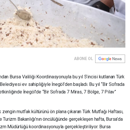
ABONE OL
ndan Bursa Valiliği Koordinasyonuyla bu yıl 5’incisi kutlanan Türk
l Belediyesi ev sahipliğiyle İnegöl’den başladı. Bu yıl “Bir Sofrada
etkinliğinde İnegöl’de “Bir Sofrada 7 Miras, 7 Bölge, 7 Pilav”
k zengin mutfak kültürünü ön plana çıkaran Türk Mutfağı Haftası,
r ve Turizm Bakanlığı’nın öncülüğünde gerçekleşen hafta, Bursa’da
rizm Müdürlüğü koordinasyonuyla gerçekleştiriliyor. Bursa