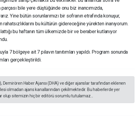
mliğimize sahip çıkmaktır bu etkinlikler. Bu anlamda sofra ve
 parçası bile yere düştüğünde onu biz inancımızda,
ız. Yine bütün sorunlarımızı bir sofranın etrafında konuşur,
ün rahatsızlıklarını bu kültürün gidereceğine yürekten inanıyorum.
ttığı bu haftanın tüm ülkemizde bir ve beraber kutlanıyor
ndu.
la 7 bölgeye ait 7 pilavın tanıtımları yapıldı. Program sonunda
ları gerçekleştirildi.
), Demirören Haber Ajansı (DHA) ve diğer ajanslar tarafından eklenen
lesi olmadan ajans kanallarından çekilmektedir. Bu haberlerde yer
 olup sitemizin hiç bir editörü sorumlu tutulamaz...