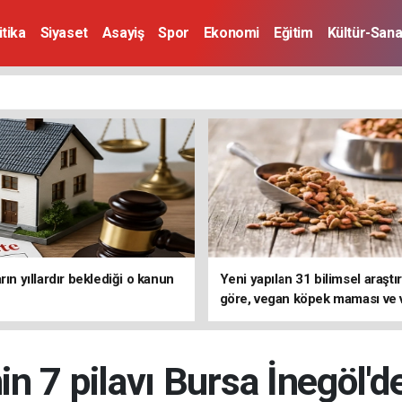
itika
Siyaset
Asayiş
Spor
Ekonomi
Eğitim
Kültür-Sana
rın yıllardır beklediği o kanun
Yeni yapılan 31 bilimsel araşt
göre, vegan köpek maması ve
kedi mamasının iyi sindirildiğin
koydu
n 7 pilavı Bursa İnegöl'de