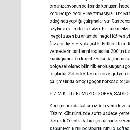
organizasyonun açılışında konuşan İnegöl
Yedi Bölge, Yedi Pilav temasıyla Türk Mu
odağında yaptığı çalışmalar var. Gastro
paylar elde edilen bir alan. Bir turizm al
İnegöl zaten bu anlamda İnegöl Köftesiyl
fazlası diyerek yola çıktık. Kültürel tüm
yemeklerin tariflerini topladılar. 200’ün
kurduğumuz bu tesiste vatandaşlarımıza 
bölgesel olarak bilinirlikler oluştuğunu g
başladık. Zaten köftecilerimize geliyordu b
çalışmalarda emeği geçen herkese teşek
BİZİM KÜLTÜRÜMÜZDE SOFRA, SADECE
Konuşmasında kültümüzdeki yemek ve sof
“Bizim kültürümüzde sofra sadece yemek 
derlerdi. O sofrada buluşmak sadece yeme
sağlanıyor. Birlik beraberlik ruhu o sofrad