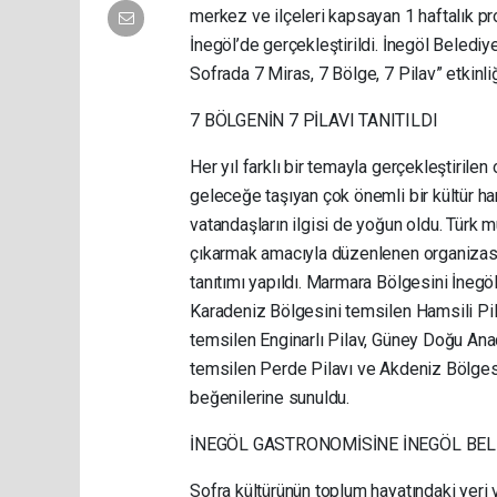
merkez ve ilçeleri kapsayan 1 haftalık pr
İnegöl’de gerçekleştirildi. İnegöl Beledi
Sofrada 7 Miras, 7 Bölge, 7 Pilav” etkinliğ
7 BÖLGENİN 7 PİLAVI TANITILDI
Her yıl farklı bir temayla gerçekleştirile
geleceğe taşıyan çok önemli bir kültür har
vatandaşların ilgisi de yoğun oldu. Türk m
çıkarmak amacıyla düzenlenen organizasyo
tanıtımı yapıldı. Marmara Bölgesini İnegöl
Karadeniz Bölgesini temsilen Hamsili Pil
temsilen Enginarlı Pilav, Güney Doğu Ana
temsilen Perde Pilavı ve Akdeniz Bölgesi
beğenilerine sunuldu.
İNEGÖL GASTRONOMİSİNE İNEGÖL BEL
Sofra kültürünün toplum hayatındaki yeri