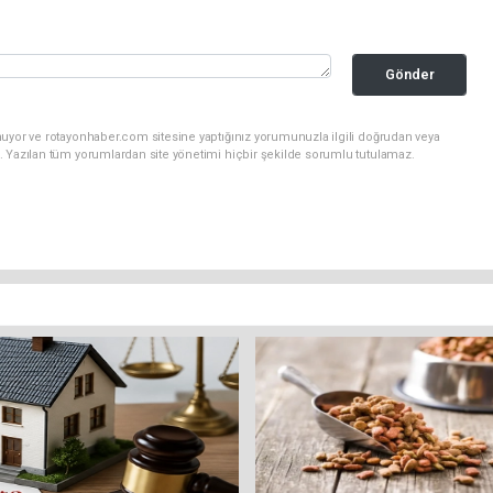
Gönder
nuyor ve rotayonhaber.com sitesine yaptığınız yorumunuzla ilgili doğrudan veya
. Yazılan tüm yorumlardan site yönetimi hiçbir şekilde sorumlu tutulamaz.