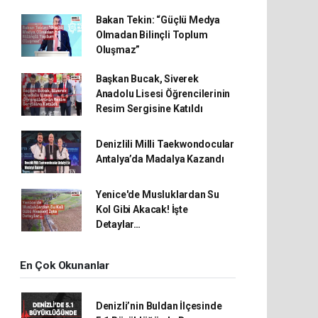
Bakan Tekin: “Güçlü Medya
Olmadan Bilinçli Toplum
Oluşmaz”
Başkan Bucak, Siverek
Anadolu Lisesi Öğrencilerinin
Resim Sergisine Katıldı
Denizlili Milli Taekwondocular
Antalya’da Madalya Kazandı
Yenice'de Musluklardan Su
Kol Gibi Akacak! İşte
Detaylar…
En Çok Okunanlar
Denizli’nin Buldan İlçesinde