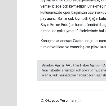
taşıyacak olan kültürel değerlerimize, ki
yemek bizde çok kıymetlidir. Bir ekmeğin
kültürümüzde öper başımızın üzerine koyar
paylaşırız. Bunlar çok kıymetli. Çağın büt
Sayın Emine Erdoğan hanımefendinin başla
olması da çok kıymetli” ifadelerinde bulu
Konuşmalar sonrası Gastro İnegöl sunumuy
tüm davetlilere ve vatandaşlara pilav ikram
Anadolu Ajansı (AA), İhlas Haber Ajansı (İHA
tüm haberler, sitemizin editörlerinin müdaha
alan hukuki muhataplar haberi geçen ajanslar
Okuyucu Yorumları
(0)