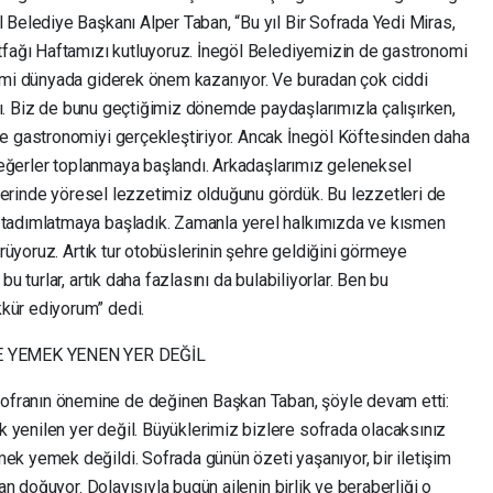
 Belediye Başkanı Alper Taban, “Bu yıl Bir Sofrada Yedi Miras,
tfağı Haftamızı kutluyoruz. İnegöl Belediyemizin de gastronomi
nomi dünyada giderek önem kazanıyor. Ve buradan çok ciddi
anı. Biz de bunu geçtiğimiz dönemde paydaşlarımızla çalışırken,
e gastronomiyi gerçekleştiriyor. Ancak İnegöl Köftesinden daha
 değerler toplanmaya başlandı. Arkadaşlarımız geleneksel
 üzerinde yöresel lezzetimiz olduğunu gördük. Bu lezzetleri de
tadımlatmaya başladık. Zamanla yerel halkımızda ve kısmen
örüyoruz. Artık tur otobüslerinin şehre geldiğini görmeye
u turlar, artık daha fazlasını da bulabiliyorlar. Ben bu
kür ediyorum” dedi.
 YEMEK YENEN YER DEĞİL
ranın önemine de değinen Başkan Taban, şöyle devam etti:
yenilen yer değil. Büyüklerimiz bizlere sofrada olacaksınız
k yemek değildi. Sofrada günün özeti yaşanıyor, bir iletişim
an doğuyor. Dolayısıyla bugün ailenin birlik ve beraberliği o