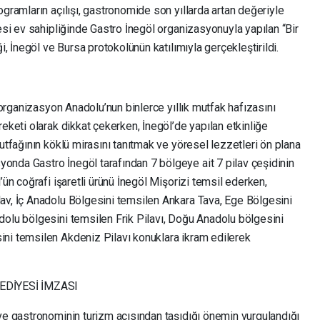
ogramların açılışı, gastronomide son yıllarda artan değeriyle
yesi ev sahipliğinde Gastro İnegöl organizasyonuyla yapılan “Bir
i, İnegöl ve Bursa protokolünün katılımıyla gerçekleştirildi.
n organizasyon Anadolu’nun binlerce yıllık mutfak hafızasını
eketi olarak dikkat çekerken, İnegöl’de yapılan etkinliğe
utfağının köklü mirasını tanıtmak ve yöresel lezzetleri ön plana
nda Gastro İnegöl tarafından 7 bölgeye ait 7 pilav çeşidinin
’ün coğrafi işaretli ürünü İnegöl Mişorizi temsil ederken,
av, İç Anadolu Bölgesini temsilen Ankara Tava, Ege Bölgesini
dolu bölgesini temsilen Frik Pilavı, Doğu Anadolu bölgesini
ni temsilen Akdeniz Pilavı konuklara ikram edilerek
EDİYESİ İMZASI
 ve gastronominin turizm açısından taşıdığı önemin vurgulandığı