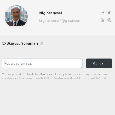
bilgihan şenci
bilgihansenci4@gmail.com
Okuyucu Yorumları
(0)
Gönder
Yorum yazarak Topluluk Kuralları’nı kabul etmiş bulunuyor ve rotayonhaber.com
sitesine yaptığınız yorumunuzla ilgili doğrudan veya dolaylı tüm sorumluluğu tek
başınıza üstleniyorsunuz. Yazılan tüm yorumlardan site yönetimi hiçbir şekilde
sorumlu tutulamaz.
Anasayfa
Dünya