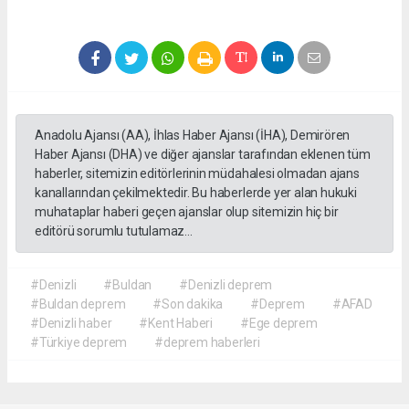
Anadolu Ajansı (AA), İhlas Haber Ajansı (İHA), Demirören
Haber Ajansı (DHA) ve diğer ajanslar tarafından eklenen tüm
haberler, sitemizin editörlerinin müdahalesi olmadan ajans
kanallarından çekilmektedir. Bu haberlerde yer alan hukuki
muhataplar haberi geçen ajanslar olup sitemizin hiç bir
editörü sorumlu tutulamaz...
#Denizli
#Buldan
#Denizli deprem
#Buldan deprem
#Son dakika
#Deprem
#AFAD
#Denizli haber
#Kent Haberi
#Ege deprem
#Türkiye deprem
#deprem haberleri