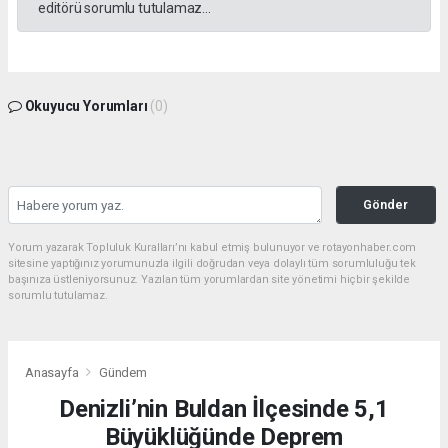
editörü sorumlu tutulamaz...
Okuyucu Yorumları
(0)
Gönder
Yorum yazarak Topluluk Kuralları’nı kabul etmiş bulunuyor ve rotayonhaber.com
sitesine yaptığınız yorumunuzla ilgili doğrudan veya dolaylı tüm sorumluluğu tek
başınıza üstleniyorsunuz. Yazılan tüm yorumlardan site yönetimi hiçbir şekilde
sorumlu tutulamaz.
Anasayfa
Gündem
Denizli’nin Buldan İlçesinde 5,1
Büyüklüğünde Deprem