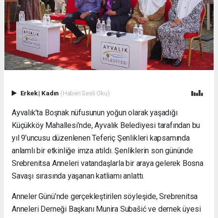
Erkek
|
Kadın
(Haberi Sesli Oku)
Ayvalık’ta Boşnak nüfusunun yoğun olarak yaşadığı
Küçükköy Mahallesi’nde, Ayvalık Belediyesi tarafından bu
yıl 9’uncusu düzenlenen Teferiç Şenlikleri kapsamında
anlamlı bir etkinliğe imza atıldı. Şenliklerin son gününde
Srebrenitsa Anneleri vatandaşlarla bir araya gelerek Bosna
Savaşı sırasında yaşanan katliamı anlattı.
Anneler Günü’nde gerçekleştirilen söyleşide, Srebrenitsa
Anneleri Derneği Başkanı Munira Subašić ve dernek üyesi