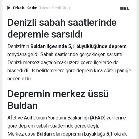
Erkek
|
Kadın
(Haberi Sesli Oku)
Denizli sabah saatlerinde
depremle sarsıldı
Denizli’nin
Buldan ilçesinde 5,1 büyüklüğünde deprem
meydana geldi. Sabah saatlerinde gerçekleşen sarsıntı
Denizli merkez başta olmak üzere çevre ilçelerde de
hissedildi. İlk belirlemelere göre deprem kısa süreli paniğe
neden oldu.
Depremin merkez üssü
Buldan
Afet ve Acil Durum Yönetimi Başkanlığı (
AFAD
) verilerine
göre deprem sabah saatlerinde gerçekleşti.
Merkez üssü
Buldan
olan depremin büyüklüğü
5,1
olarak