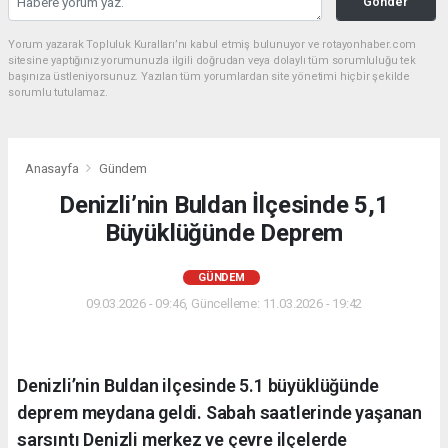
Gönder
Yorum yazarak Topluluk Kuralları’nı kabul etmiş bulunuyor ve rotayonhaber.com
sitesine yaptığınız yorumunuzla ilgili doğrudan veya dolaylı tüm sorumluluğu tek
başınıza üstleniyorsunuz. Yazılan tüm yorumlardan site yönetimi hiçbir şekilde
sorumlu tutulamaz.
Anasayfa
Gündem
Denizli’nin Buldan İlçesinde 5,1
Büyüklüğünde Deprem
GÜNDEM
09.03.2026 - 09:46, Güncelleme: 11.03.2026 - 19:42
Denizli’nin Buldan ilçesinde 5.1 büyüklüğünde
deprem meydana geldi. Sabah saatlerinde yaşanan
sarsıntı Denizli merkez ve çevre ilçelerde