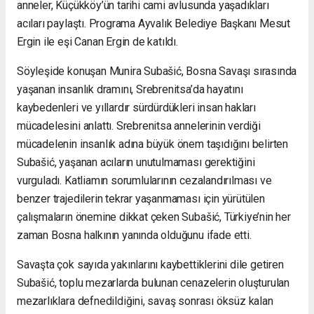
anneler, Küçükköy’ün tarihi cami avlusunda yaşadıkları
acıları paylaştı. Programa Ayvalık Belediye Başkanı Mesut
Ergin ile eşi Canan Ergin de katıldı.
Söyleşide konuşan Munira Subašić, Bosna Savaşı sırasında
yaşanan insanlık dramını, Srebrenitsa’da hayatını
kaybedenleri ve yıllardır sürdürdükleri insan hakları
mücadelesini anlattı. Srebrenitsa annelerinin verdiği
mücadelenin insanlık adına büyük önem taşıdığını belirten
Subašić, yaşanan acıların unutulmaması gerektiğini
vurguladı. Katliamın sorumlularının cezalandırılması ve
benzer trajedilerin tekrar yaşanmaması için yürütülen
çalışmaların önemine dikkat çeken Subašić, Türkiye’nin her
zaman Bosna halkının yanında olduğunu ifade etti.
Savaşta çok sayıda yakınlarını kaybettiklerini dile getiren
Subašić, toplu mezarlarda bulunan cenazelerin oluşturulan
mezarlıklara defnedildiğini, savaş sonrası öksüz kalan