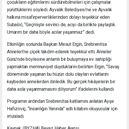
çocukların eğitimlerini sürdürebilmeleri için çalışmalar
yürüttüklerini söyledi. Ayvalık Belediyesi’ne ve Ayvalık
halkına misafirperverliklerinden dolayı teşekkür eden
Subašić, “Geçmişte sevinci de, acıyı da birlikte paylaştık.
Umarım bir daha böyle acılar yaşanmaz” dedi.
Etkinliğin sonunda Başkan Mesut Ergin, Srebrenitsa
Anneleri’ne çiçek takdim ederek teşekkür etti. Anneler
Günü’nde böylesine anlamlı bir buluşmaya ev sahipliği
yapmaktan memnuniyet duyduklarını belirten Ergin, “Savaş
döneminde yaşanan bu hüzün dolu olayları evlatlarını
kaybeden annelerden dinledik. Bu gerçek hikâyelerin bir
daha asla yaşanmamasını diliyorum” ifadelerini kullandı.
Programın ardından Srebrenitsa katliamını anlatan Ayşe
Hafızoviç, “İnsanlığın Yanında” adlı kitabını okuyucular için
imzaladı.
Kaynak: (BYZHA) Beyaz Haber Ajansı