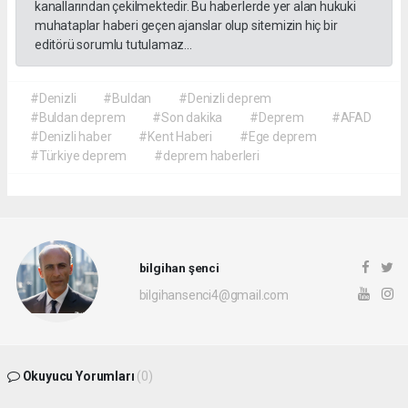
kanallarından çekilmektedir. Bu haberlerde yer alan hukuki
muhataplar haberi geçen ajanslar olup sitemizin hiç bir
editörü sorumlu tutulamaz...
#Denizli
#Buldan
#Denizli deprem
#Buldan deprem
#Son dakika
#Deprem
#AFAD
#Denizli haber
#Kent Haberi
#Ege deprem
#Türkiye deprem
#deprem haberleri
bilgihan şenci
bilgihansenci4@gmail.com
Okuyucu Yorumları
(0)