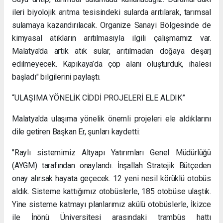
ileri biyolojik arıtma tesisindeki sularda arıtılarak, tarımsal
sulamaya kazandırılacak. Organize Sanayi Bölgesinde de
kimyasal atıkların arıtılmasıyla ilgili çalışmamız var.
Malatya'da artık atık sular, arıtılmadan doğaya deşarj
edilmeyecek. Kapıkaya’da çöp alanı oluşturduk, ihalesi
başladı" bilgilerini paylaştı.
“ULAŞIMA YÖNELİK CİDDİ PROJELERİ ELE ALDIK”
Malatya'da ulaşıma yönelik önemli projeleri ele aldıklarını
dile getiren Başkan Er, şunları kaydetti:
"Raylı sistemimiz Altyapı Yatırımları Genel Müdürlüğü
(AYGM) tarafından onaylandı. İnşallah Stratejik Bütçeden
onay alırsak hayata geçecek. 12 yeni nesil körüklü otobüs
aldık. Sisteme kattığımız otobüslerle, 185 otobüse ulaştık.
Yine sisteme katmayı planlarımız akülü otobüslerle, İkizce
ile İnönü Üniversitesi arasındaki trambüs hattı