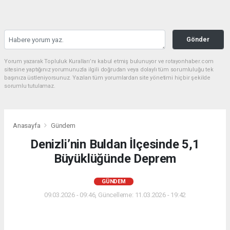
Gönder
Yorum yazarak Topluluk Kuralları’nı kabul etmiş bulunuyor ve rotayonhaber.com
sitesine yaptığınız yorumunuzla ilgili doğrudan veya dolaylı tüm sorumluluğu tek
başınıza üstleniyorsunuz. Yazılan tüm yorumlardan site yönetimi hiçbir şekilde
sorumlu tutulamaz.
Anasayfa
Gündem
Denizli’nin Buldan İlçesinde 5,1
Büyüklüğünde Deprem
GÜNDEM
09.03.2026 - 09:46, Güncelleme: 11.03.2026 - 19:42