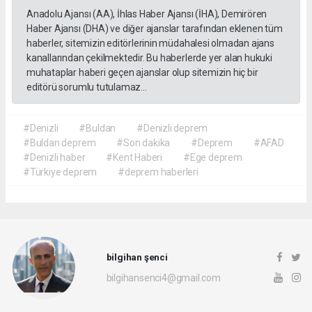
Anadolu Ajansı (AA), İhlas Haber Ajansı (İHA), Demirören
Haber Ajansı (DHA) ve diğer ajanslar tarafından eklenen tüm
haberler, sitemizin editörlerinin müdahalesi olmadan ajans
kanallarından çekilmektedir. Bu haberlerde yer alan hukuki
muhataplar haberi geçen ajanslar olup sitemizin hiç bir
editörü sorumlu tutulamaz...
#Denizli
#Buldan
#Denizli deprem
#Buldan deprem
#Son dakika
#Deprem
#AFAD
#Denizli haber
#Kent Haberi
#Ege deprem
#Türkiye deprem
#deprem haberleri
bilgihan şenci
bilgihansenci4@gmail.com