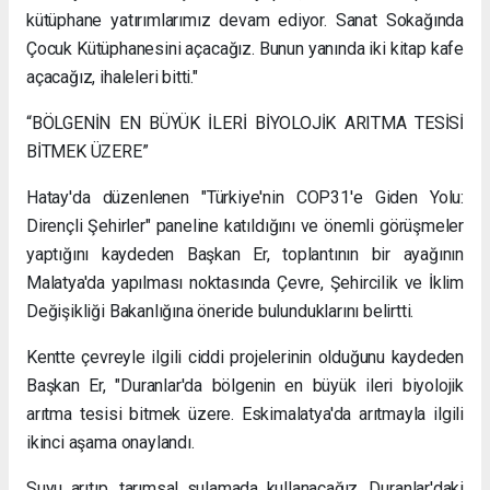
kütüphane yatırımlarımız devam ediyor. Sanat Sokağında
Çocuk Kütüphanesini açacağız. Bunun yanında iki kitap kafe
açacağız, ihaleleri bitti."
“BÖLGENİN EN BÜYÜK İLERİ BİYOLOJİK ARITMA TESİSİ
BİTMEK ÜZERE”
Hatay'da düzenlenen "Türkiye'nin COP31'e Giden Yolu:
Dirençli Şehirler" paneline katıldığını ve önemli görüşmeler
yaptığını kaydeden Başkan Er, toplantının bir ayağının
Malatya'da yapılması noktasında Çevre, Şehircilik ve İklim
Değişikliği Bakanlığına öneride bulunduklarını belirtti.
Kentte çevreyle ilgili ciddi projelerinin olduğunu kaydeden
Başkan Er, "Duranlar'da bölgenin en büyük ileri biyolojik
arıtma tesisi bitmek üzere. Eskimalatya'da arıtmayla ilgili
ikinci aşama onaylandı.
Suyu arıtıp, tarımsal sulamada kullanacağız. Duranlar'daki