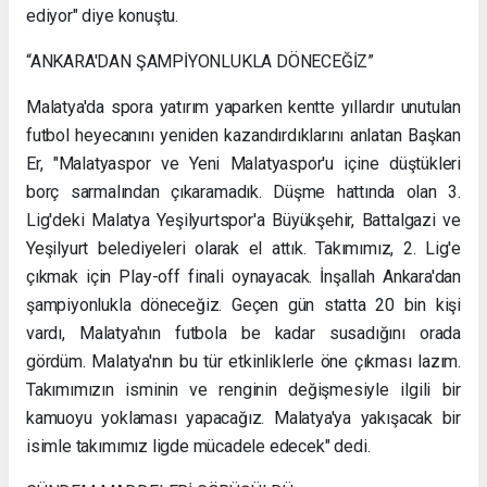
ediyor" diye konuştu.
“ANKARA'DAN ŞAMPİYONLUKLA DÖNECEĞİZ”
Malatya'da spora yatırım yaparken kentte yıllardır unutulan
futbol heyecanını yeniden kazandırdıklarını anlatan Başkan
Er, "Malatyaspor ve Yeni Malatyaspor'u içine düştükleri
borç sarmalından çıkaramadık. Düşme hattında olan 3.
Lig'deki Malatya Yeşilyurtspor'a Büyükşehir, Battalgazi ve
Yeşilyurt belediyeleri olarak el attık. Takımımız, 2. Lig'e
çıkmak için Play-off finali oynayacak. İnşallah Ankara'dan
şampiyonlukla döneceğiz. Geçen gün statta 20 bin kişi
vardı, Malatya'nın futbola be kadar susadığını orada
gördüm. Malatya'nın bu tür etkinliklerle öne çıkması lazım.
Takımımızın isminin ve renginin değişmesiyle ilgili bir
kamuoyu yoklaması yapacağız. Malatya'ya yakışacak bir
isimle takımımız ligde mücadele edecek" dedi.