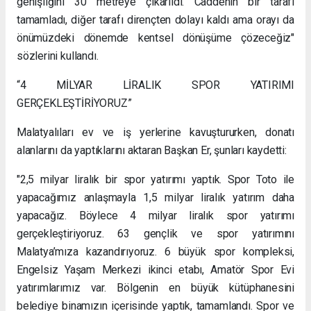
genişliğini 30 metreye çıkarıldı. Caddenin bir tarafı
tamamladı, diğer tarafı dirençten dolayı kaldı ama orayı da
önümüzdeki dönemde kentsel dönüşüme çözeceğiz"
sözlerini kullandı.
“4 MİLYAR LİRALIK SPOR YATIRIMI
GERÇEKLEŞTİRİYORUZ”
Malatyalıları ev ve iş yerlerine kavuştururken, donatı
alanlarını da yaptıklarını aktaran Başkan Er, şunları kaydetti:
"2,5 milyar liralık bir spor yatırımı yaptık. Spor Toto ile
yapacağımız anlaşmayla 1,5 milyar liralık yatırım daha
yapacağız. Böylece 4 milyar liralık spor yatırımı
gerçekleştiriyoruz. 63 gençlik ve spor yatırımını
Malatya’mıza kazandırıyoruz. 6 büyük spor kompleksi,
Engelsiz Yaşam Merkezi ikinci etabı, Amatör Spor Evi
yatırımlarımız var. Bölgenin en büyük kütüphanesini
belediye binamızın içerisinde yaptık, tamamlandı. Spor ve