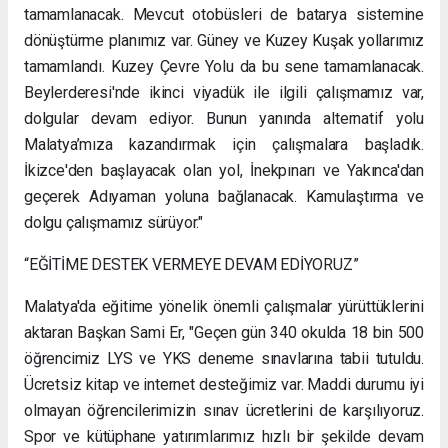
tamamlanacak. Mevcut otobüsleri de batarya sistemine
dönüştürme planımız var. Güney ve Kuzey Kuşak yollarımız
tamamlandı. Kuzey Çevre Yolu da bu sene tamamlanacak.
Beylerderesi'nde ikinci viyadük ile ilgili çalışmamız var,
dolgular devam ediyor. Bunun yanında alternatif yolu
Malatya’mıza kazandırmak için çalışmalara başladık.
İkizce'den başlayacak olan yol, İnekpınarı ve Yakınca'dan
geçerek Adıyaman yoluna bağlanacak. Kamulaştırma ve
dolgu çalışmamız sürüyor."
“EĞİTİME DESTEK VERMEYE DEVAM EDİYORUZ”
Malatya'da eğitime yönelik önemli çalışmalar yürüttüklerini
aktaran Başkan Sami Er, "Geçen gün 340 okulda 18 bin 500
öğrencimiz LYS ve YKS deneme sınavlarına tabii tutuldu.
Ücretsiz kitap ve internet desteğimiz var. Maddi durumu iyi
olmayan öğrencilerimizin sınav ücretlerini de karşılıyoruz.
Spor ve kütüphane yatırımlarımız hızlı bir şekilde devam