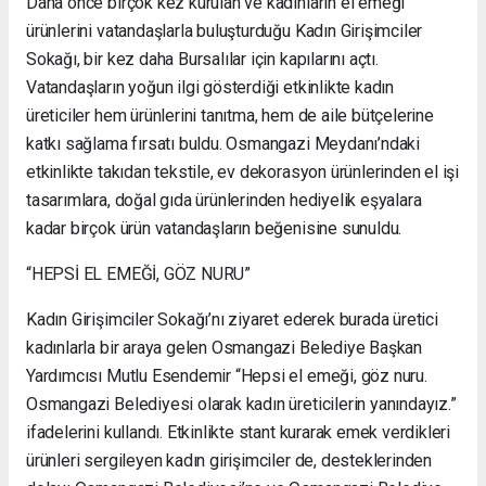
Daha önce birçok kez kurulan ve kadınların el emeği
ürünlerini vatandaşlarla buluşturduğu Kadın Girişimciler
Sokağı, bir kez daha Bursalılar için kapılarını açtı.
Vatandaşların yoğun ilgi gösterdiği etkinlikte kadın
üreticiler hem ürünlerini tanıtma, hem de aile bütçelerine
katkı sağlama fırsatı buldu. Osmangazi Meydanı’ndaki
etkinlikte takıdan tekstile, ev dekorasyon ürünlerinden el işi
tasarımlara, doğal gıda ürünlerinden hediyelik eşyalara
kadar birçok ürün vatandaşların beğenisine sunuldu.
“HEPSİ EL EMEĞİ, GÖZ NURU”
Kadın Girişimciler Sokağı’nı ziyaret ederek burada üretici
kadınlarla bir araya gelen Osmangazi Belediye Başkan
Yardımcısı Mutlu Esendemir “Hepsi el emeği, göz nuru.
Osmangazi Belediyesi olarak kadın üreticilerin yanındayız.”
ifadelerini kullandı. Etkinlikte stant kurarak emek verdikleri
ürünleri sergileyen kadın girişimciler de, desteklerinden