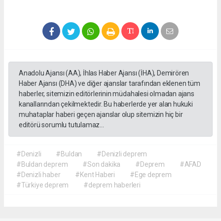
Anadolu Ajansı (AA), İhlas Haber Ajansı (İHA), Demirören
Haber Ajansı (DHA) ve diğer ajanslar tarafından eklenen tüm
haberler, sitemizin editörlerinin müdahalesi olmadan ajans
kanallarından çekilmektedir. Bu haberlerde yer alan hukuki
muhataplar haberi geçen ajanslar olup sitemizin hiç bir
editörü sorumlu tutulamaz...
#Denizli
#Buldan
#Denizli deprem
#Buldan deprem
#Son dakika
#Deprem
#AFAD
#Denizli haber
#Kent Haberi
#Ege deprem
#Türkiye deprem
#deprem haberleri