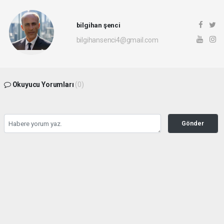
bilgihan şenci
bilgihansenci4@gmail.com
Okuyucu Yorumları
(0)
Gönder
Yorum yazarak Topluluk Kuralları’nı kabul etmiş bulunuyor ve rotayonhaber.com
sitesine yaptığınız yorumunuzla ilgili doğrudan veya dolaylı tüm sorumluluğu tek
başınıza üstleniyorsunuz. Yazılan tüm yorumlardan site yönetimi hiçbir şekilde
sorumlu tutulamaz.
haber paketi
haber scripti
haber yazılımı