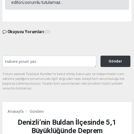
editörü sorumlu tutulamaz...
Okuyucu Yorumları
(0)
Gönder
Yorum yazarak Topluluk Kuralları’nı kabul etmiş bulunuyor ve rotayonhaber.com
sitesine yaptığınız yorumunuzla ilgili doğrudan veya dolaylı tüm sorumluluğu tek
başınıza üstleniyorsunuz. Yazılan tüm yorumlardan site yönetimi hiçbir şekilde
sorumlu tutulamaz.
Anasayfa
Gündem
Denizli’nin Buldan İlçesinde 5,1
Büyüklüğünde Deprem