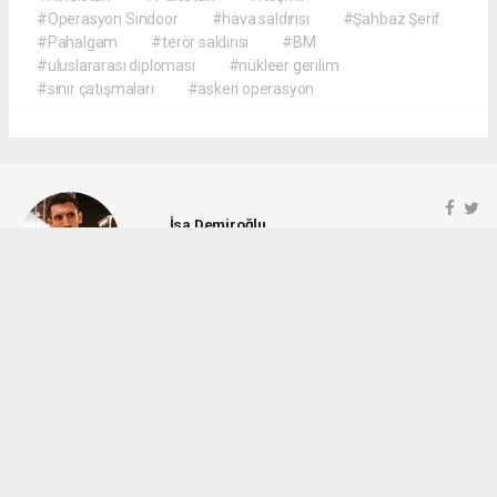
#Operasyon Sindoor
#hava saldırısı
#Şahbaz Şerif
#Pahalgam
#terör saldırısı
#BM
#uluslararası diplomasi
#nükleer gerilim
#sınır çatışmaları
#askeri operasyon
İsa Demiroğlu
demiroglu6972.isa@gmail.com
Okuyucu Yorumları
(0)
Gönder
Yorum yazarak Topluluk Kuralları’nı kabul etmiş bulunuyor ve rotayonhaber.com