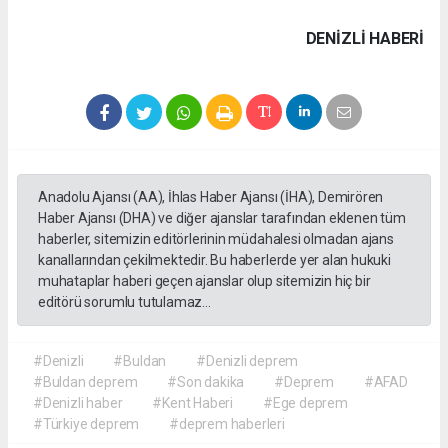
DENIZLI HABERİ
Anadolu Ajansı (AA), İhlas Haber Ajansı (İHA), Demirören
Haber Ajansı (DHA) ve diğer ajanslar tarafından eklenen tüm
haberler, sitemizin editörlerinin müdahalesi olmadan ajans
kanallarından çekilmektedir. Bu haberlerde yer alan hukuki
muhataplar haberi geçen ajanslar olup sitemizin hiç bir
editörü sorumlu tutulamaz...
#Denizli
#Buldan
#Denizli deprem
#Buldan deprem
#Son dakika
#Deprem
#AFAD
#Denizli haber
#Kent Haberi
#Ege deprem
#Türkiye deprem
#deprem haberleri