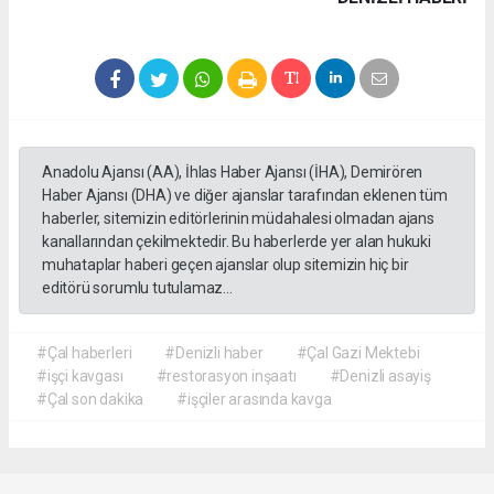
Anadolu Ajansı (AA), İhlas Haber Ajansı (İHA), Demirören
Haber Ajansı (DHA) ve diğer ajanslar tarafından eklenen tüm
haberler, sitemizin editörlerinin müdahalesi olmadan ajans
kanallarından çekilmektedir. Bu haberlerde yer alan hukuki
muhataplar haberi geçen ajanslar olup sitemizin hiç bir
editörü sorumlu tutulamaz...
#Çal haberleri
#Denizli haber
#Çal Gazi Mektebi
#işçi kavgası
#restorasyon inşaatı
#Denizli asayiş
#Çal son dakika
#işçiler arasında kavga