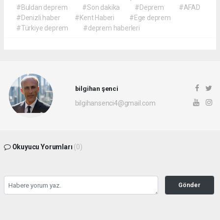
#Buldan deprem
#Son dakika
#Deprem
#AFAD
#Denizli haber
#Kent Haberi
#Ege deprem
#Türkiye deprem
#deprem haberleri
bilgihan şenci
bilgihansenci4@gmail.com
Okuyucu Yorumları
(0)
Gönder
Yorum yazarak Topluluk Kuralları’nı kabul etmiş bulunuyor ve rotayonhaber.com
sitesine yaptığınız yorumunuzla ilgili doğrudan veya dolaylı tüm sorumluluğu tek