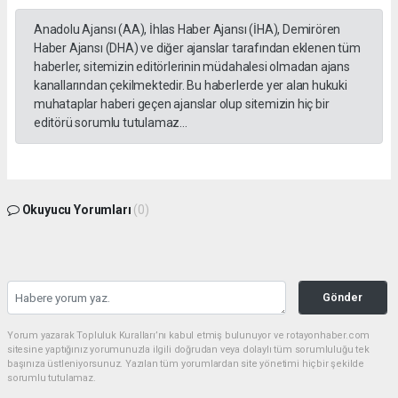
Anadolu Ajansı (AA), İhlas Haber Ajansı (İHA), Demirören
Haber Ajansı (DHA) ve diğer ajanslar tarafından eklenen tüm
haberler, sitemizin editörlerinin müdahalesi olmadan ajans
kanallarından çekilmektedir. Bu haberlerde yer alan hukuki
muhataplar haberi geçen ajanslar olup sitemizin hiç bir
editörü sorumlu tutulamaz...
Okuyucu Yorumları
(0)
Gönder
Yorum yazarak Topluluk Kuralları’nı kabul etmiş bulunuyor ve rotayonhaber.com
sitesine yaptığınız yorumunuzla ilgili doğrudan veya dolaylı tüm sorumluluğu tek
başınıza üstleniyorsunuz. Yazılan tüm yorumlardan site yönetimi hiçbir şekilde
sorumlu tutulamaz.