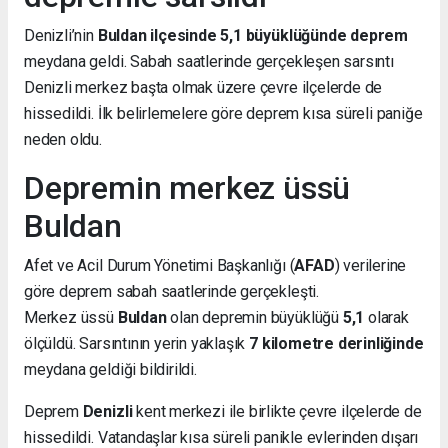
Denizli’nin
Buldan ilçesinde 5,1 büyüklüğünde deprem
meydana geldi. Sabah saatlerinde gerçekleşen sarsıntı
Denizli merkez başta olmak üzere çevre ilçelerde de
hissedildi. İlk belirlemelere göre deprem kısa süreli paniğe
neden oldu.
Depremin merkez üssü
Buldan
Afet ve Acil Durum Yönetimi Başkanlığı (
AFAD
) verilerine
göre deprem sabah saatlerinde gerçekleşti.
Merkez üssü
Buldan
olan depremin büyüklüğü
5,1
olarak
ölçüldü. Sarsıntının yerin yaklaşık
7 kilometre derinliğinde
meydana geldiği bildirildi.
Deprem
Denizli
kent merkezi ile birlikte çevre ilçelerde de
hissedildi. Vatandaşlar kısa süreli panikle evlerinden dışarı