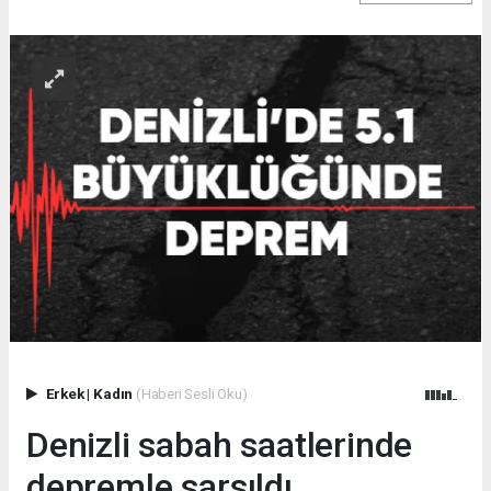
Erkek
|
Kadın
(Haberi Sesli Oku)
Denizli sabah saatlerinde
depremle sarsıldı