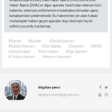
Haber Ajansı (DHA) ve diğer ajanslar tarafından eklenen tüm
haberler, sitemizin editörlerinin müdahalesi olmadan ajans
kanallarından çekilmektedir. Bu haberlerde yer alan hukuki
muhataplar haberi geçen ajanslar olup sitemizin hiç bir
editörü sorumlu tutulamaz...
#Denizli
#Buldan
#Denizli deprem
#Buldan deprem
#Son dakika
#Deprem
#AFAD
#Denizli haber
#Kent Haberi
#Ege deprem
#Türkiye deprem
#deprem haberleri
bilgihan şenci
bilgihansenci4@gmail.com