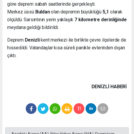
göre deprem sabah saatlerinde gerçekleşti.
Merkez üssü
Buldan
olan depremin büyüklüğü
5,1
olarak
ölçüldü. Sarsıntının yerin yaklaşık
7 kilometre derinliğinde
meydana geldiği bildirildi.
Deprem
Denizli
kent merkezi ile birlikte çevre ilçelerde de
hissedildi. Vatandaşlar kısa süreli panikle evlerinden dışarı
çıktı.
DENIZLI HABERİ
Anadolu Ajansı (AA), İhlas Haber Ajansı (İHA), Demirören