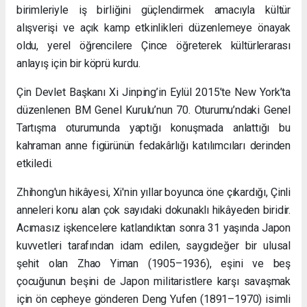
birimleriyle iş birliğini güçlendirmek amacıyla kültür
alışverişi ve açık kamp etkinlikleri düzenlemeye önayak
oldu, yerel öğrencilere Çince öğreterek kültürlerarası
anlayış için bir köprü kurdu.
Çin Devlet Başkanı Xi Jinping’in Eylül 2015’te New York’ta
düzenlenen BM Genel Kurulu’nun 70. Oturumu’ndaki Genel
Tartışma oturumunda yaptığı konuşmada anlattığı bu
kahraman anne figürünün fedakârlığı katılımcıları derinden
etkiledi.
Zhihong'un hikâyesi, Xi'nin yıllar boyunca öne çıkardığı, Çinli
anneleri konu alan çok sayıdaki dokunaklı hikâyeden biridir.
Acımasız işkencelere katlandıktan sonra 31 yaşında Japon
kuvvetleri tarafından idam edilen, saygıdeğer bir ulusal
şehit olan Zhao Yiman (1905–1936), eşini ve beş
çocuğunun beşini de Japon militaristlere karşı savaşmak
için ön cepheye gönderen Deng Yufen (1891–1970) isimli