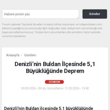
Gönder
Yorum yazarak Topluluk Kuralları’nı kabul etmiş bulunuyor ve rotayonhaber.com
sitesine yaptığınız yorumunuzla ilgili doğrudan veya dolaylı tüm sorumluluğu tek
başınıza üstleniyorsunuz. Yazılan tüm yorumlardan site yönetimi hiçbir şekilde
sorumlu tutulamaz.
Anasayfa
Gündem
Denizli’nin Buldan İlçesinde 5,1
Büyüklüğünde Deprem
GÜNDEM
09.03.2026 - 09:46, Güncelleme: 11.03.2026 - 19:42
Denizli’nin Buldan ilçesinde 5.1 büyüklüğünde