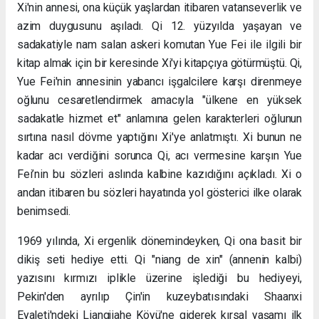
Xi'nin annesi, ona küçük yaşlardan itibaren vatanseverlik ve
azim duygusunu aşıladı. Qi 12. yüzyılda yaşayan ve
sadakatiyle nam salan askeri komutan Yue Fei ile ilgili bir
kitap almak için bir keresinde Xi'yi kitapçıya götürmüştü. Qi,
Yue Fei'nin annesinin yabancı işgalcilere karşı direnmeye
oğlunu cesaretlendirmek amacıyla "ülkene en yüksek
sadakatle hizmet et" anlamına gelen karakterleri oğlunun
sırtına nasıl dövme yaptığını Xi'ye anlatmıştı. Xi bunun ne
kadar acı verdiğini sorunca Qi, acı vermesine karşın Yue
Fei’nin bu sözleri aslında kalbine kazıdığını açıkladı. Xi o
andan itibaren bu sözleri hayatında yol gösterici ilke olarak
benimsedi.
1969 yılında, Xi ergenlik dönemindeyken, Qi ona basit bir
dikiş seti hediye etti. Qi "niang de xin" (annenin kalbi)
yazısını kırmızı iplikle üzerine işlediği bu hediyeyi,
Pekin'den ayrılıp Çin'in kuzeybatısındaki Shaanxi
Eyaleti'ndeki Liangjiahe Köyü'ne giderek kırsal yaşamı ilk