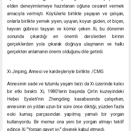
elden deneyimlemeye hazırlanan oğluna cesaret vermek
amacıyla vermişti. Köylülerle birlikte yaşayan ve çalışan,
onlarla birlikte yemek yiyen, uyuyan, koyun güden, ot biçen,
hayvan gübresi taşıyan ve kömür çeken Xi, bu dönemin
sonunda çıkardığı en önemli derslerden birinin
gerçeklerden yola çıkarak doğruya ulaşmanın ve halkı
gerçekten anlamanın önemi olduğunu dile getirdi.
Xi Jinping, Annesi ve kardeşleriyle birlikte. /CMG
Annesinin sade ve tutumlu yaşam tarzı da Xi üzerinde kalıcı
bir etki bıraktı. Xi, 1980'lerin başında Çin'in kuzeyindeki
Hebei Eyaleti'nin Zhengding kasabasında çalışırken,
annesinin on yıldan uzun bir süre önce diktiği, yüzden fazla
eski kumaş parçasından yapılmış yamalı bir yorgan
kullanıyordu. Bir memur ona yeni bir yorgan almayı teklif
edince Xi "Yorgan gayet iyi." diyerek kabul etmedi.