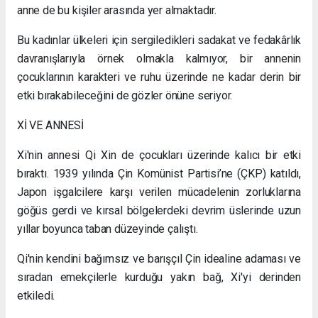
anne de bu kişiler arasında yer almaktadır.
Bu kadınlar ülkeleri için sergiledikleri sadakat ve fedakârlık
davranışlarıyla örnek olmakla kalmıyor, bir annenin
çocuklarının karakteri ve ruhu üzerinde ne kadar derin bir
etki bırakabileceğini de gözler önüne seriyor.
Xİ VE ANNESİ
Xi'nin annesi Qi Xin de çocukları üzerinde kalıcı bir etki
bıraktı. 1939 yılında Çin Komünist Partisi’ne (ÇKP) katıldı,
Japon işgalcilere karşı verilen mücadelenin zorluklarına
göğüs gerdi ve kırsal bölgelerdeki devrim üslerinde uzun
yıllar boyunca taban düzeyinde çalıştı.
Qi'nin kendini bağımsız ve barışçıl Çin idealine adaması ve
sıradan emekçilerle kurduğu yakın bağ, Xi'yi derinden
etkiledi.