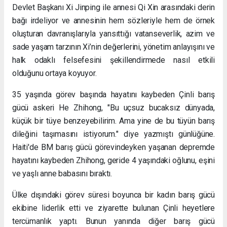
Devlet Başkanı Xi Jinping ile annesi Qi Xin arasındaki derin
bağı irdeliyor ve annesinin hem sözleriyle hem de örnek
oluşturan davranışlarıyla yansıttığı vatanseverlik, azim ve
sade yaşam tarzının Xi’nin değerlerini, yönetim anlayışını ve
halk odaklı felsefesini şekillendirmede nasıl etkili
olduğunu ortaya koyuyor.
35 yaşında görev başında hayatını kaybeden Çinli barış
gücü askeri He Zhihong, "Bu uçsuz bucaksız dünyada,
küçük bir tüye benzeyebilirim. Ama yine de bu tüyün barış
dileğini taşımasını istiyorum." diye yazmıştı günlüğüne.
Haiti'de BM barış gücü görevindeyken yaşanan depremde
hayatını kaybeden Zhihong, geride 4 yaşındaki oğlunu, eşini
ve yaşlı anne babasını bıraktı.
Ülke dışındaki görev süresi boyunca bir kadın barış gücü
ekibine liderlik etti ve ziyarette bulunan Çinli heyetlere
tercümanlık yaptı. Bunun yanında diğer barış gücü