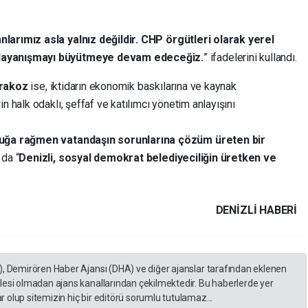
larımız asla yalnız değildir. CHP örgütleri olarak yerel
 dayanışmayı büyütmeye devam edeceğiz.
” ifadelerini kullandı.
rakoz
ise, iktidarın ekonomik baskılarına ve kaynak
n halk odaklı, şeffaf ve katılımcı yönetim anlayışını
rluğa rağmen vatandaşın sorunlarına çözüm üreten bir
 da “
Denizli, sosyal demokrat belediyeciliğin üretken ve
DENIZLI HABERİ
), Demirören Haber Ajansı (DHA) ve diğer ajanslar tarafından eklenen
lesi olmadan ajans kanallarından çekilmektedir. Bu haberlerde yer
 olup sitemizin hiç bir editörü sorumlu tutulamaz...