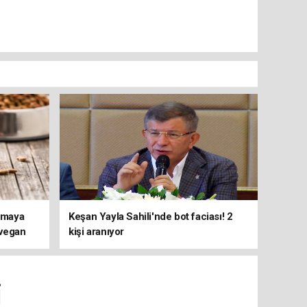
ırmaya
Keşan Yayla Sahili'nde bot faciası! 2
 vegan
kişi aranıyor
i ortaya
i