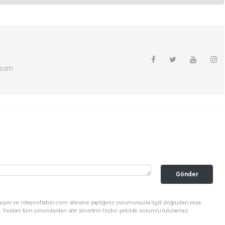
.com
Gönder
nuyor ve rotayonhaber.com sitesine yaptığınız yorumunuzla ilgili doğrudan veya
. Yazılan tüm yorumlardan site yönetimi hiçbir şekilde sorumlu tutulamaz.