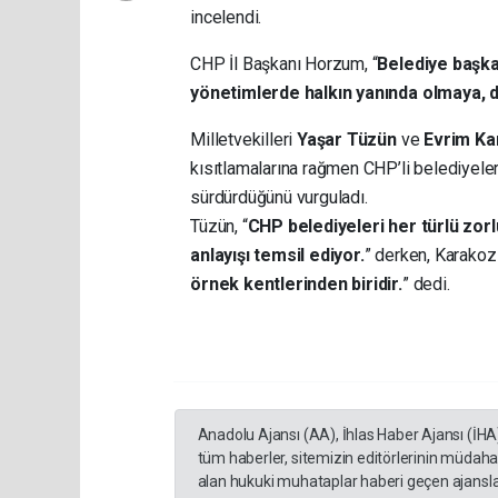
incelendi.
CHP İl Başkanı Horzum, “
Belediye başkan
yönetimlerde halkın yanında olmaya,
Milletvekilleri
Yaşar Tüzün
ve
Evrim Ka
kısıtlamalarına rağmen CHP’li belediyeleri
sürdürdüğünü vurguladı.
Tüzün, “
CHP belediyeleri her türlü zo
anlayışı temsil ediyor.
” derken, Karakoz
örnek kentlerinden biridir.
” dedi.
Anadolu Ajansı (AA), İhlas Haber Ajansı (İHA
tüm haberler, sitemizin editörlerinin müdaha
alan hukuki muhataplar haberi geçen ajanslar