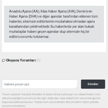
Anadolu Ajansı (AA), İhlas Haber Ajansı (İHA), Demirören
Haber Ajansı (DHA) ve diğer ajanslar tarafından eklenen tüm
haberler, sitemizin editörlerinin müdahalesi olmadan ajans
kanallarından çekilmektedir. Bu haberlerde yer alan hukuki
muhataplar haberi geçen ajanslar olup sitemizin hiç bir
editörü sorumlu tutulamaz...
Okuyucu Yorumları
(0)
Gönder
Yorum yazarak Topluluk Kuralları’nı kabul etmiş bulunuyor ve rotayonhaber.com
sitesine yaptığınız yorumunuzla ilgili doğrudan veya dolaylı tüm sorumluluğu tek
başınıza üstleniyorsunuz. Yazılan tüm yorumlardan site yönetimi hiçbir şekilde
sorumlu tutulamaz.