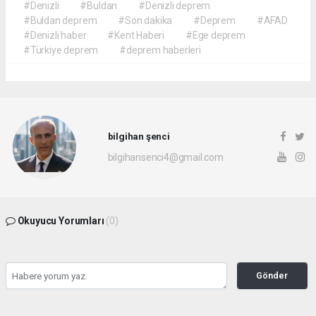
#Denizli
#Buldan
#Denizli deprem
#Buldan deprem
#Son dakika
#Deprem
#AFAD
#Denizli haber
#Kent Haberi
#Ege deprem
#Türkiye deprem
#deprem haberleri
bilgihan şenci
bilgihansenci4@gmail.com
Okuyucu Yorumları
(0)
Gönder
Yorum yazarak Topluluk Kuralları’nı kabul etmiş bulunuyor ve rotayonhaber.com