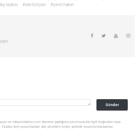
aş tepkisi
#aile bütçesi
#yerel haber
.com
Gönder
nuyor ve rotayonhaber.com sitesine yaptığınız yorumunuzla ilgili doğrudan veya
. Yazılan tüm yorumlardan site yönetimi hiçbir şekilde sorumlu tutulamaz.