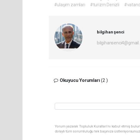
#ulaşım zamları
#turizm Denizli
#vatand
bilgihan şenci
bilgihansenci4@gmail
Okuyucu Yorumları
(2 )
Yorum yazarak Topluluk Kuralları’nı kabul etmiş bulu
dolaylı tüm sorumluluğu tek başınıza üstleniyorsunuz