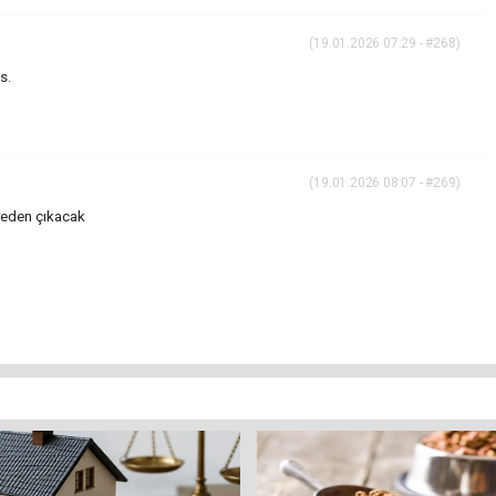
(19.01.2026 07:29 - #268)
s.
(19.01.2026 08:07 - #269)
ereden çıkacak