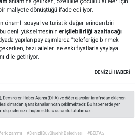
zam
anlamına gelirken, özellikle çocuklu aileler için
bir maliyete dönüştüğü ifade ediliyor.
in önemli sosyal ve turistik değerlerinden biri
n bu denli yükselmesinin
erişilebilirliği azaltacağı
dyada yapılan paylaşımlarda “teleferiğe binmek
çekerken, bazı aileler ise eski fiyatlarla yaylaya
 dile getiriyor.
DENIZLI HABERİ
), Demirören Haber Ajansı (DHA) ve diğer ajanslar tarafından eklenen
lesi olmadan ajans kanallarından çekilmektedir. Bu haberlerde yer
 olup sitemizin hiç bir editörü sorumlu tutulamaz...
ferik zammı
#Denizli Büyükşehir Belediyesi
#BELTAŞ