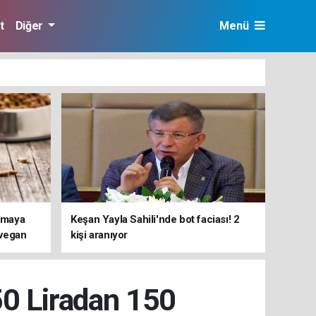
t
Diğer
Menü
ırmaya
Keşan Yayla Sahili'nde bot faciası! 2
 vegan
kişi aranıyor
i ortaya
50 Liradan 150