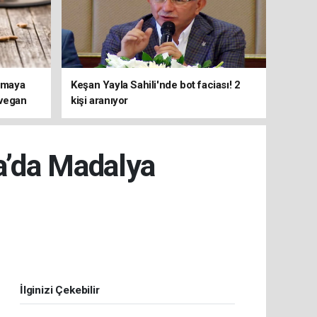
ırmaya
Keşan Yayla Sahili'nde bot faciası! 2
 vegan
kişi aranıyor
i ortaya
ya’da Madalya
İlginizi Çekebilir