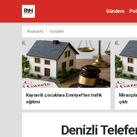
Gündem
Pol
Anasayfa
Gündem
Kayserili çocuklara Emniyet'ten trafik
Mirasçıla
eğitimi
çıktı
Denizli Telef