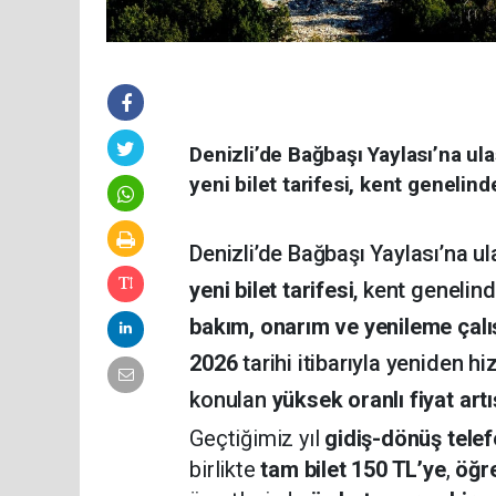
Denizli’de Bağbaşı Yaylası’na ula
yeni bilet tarifesi, kent genelin
Denizli’de Bağbaşı Yaylası’na ul
yeni bilet tarifesi
, kent genelin
bakım, onarım ve yenileme çalış
2026
tarihi itibarıyla yeniden h
konulan
yüksek oranlı fiyat artı
Geçtiğimiz yıl
gidiş-dönüş telef
birlikte
tam bilet 150 TL’ye
,
öğre