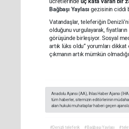
ücretlerinde
üç kata varan bir 
Bağbaşı Yaylası
gezisinin ciddi 
Vatandaşlar, teleferiğin Denizli’n
olduğunu vurgulayarak, fiyatları
görüşünde birleşiyor. Sosyal me
artık lüks oldu” yorumları dikkat 
çıkmanın artık mümkün olmadığını
Anadolu Ajansı (AA), İhlas Haber Ajansı (İHA
tüm haberler, sitemizin editörlerinin müdaha
alan hukuki muhataplar haberi geçen ajanslar
#Denizli teleferik
#Bağbaşı Yaylası
#tele