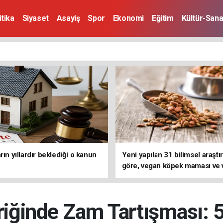
itika
Siyaset
Asayiş
Spor
Ekonomi
Eğitim
Kültür-Sana
rın yıllardır beklediği o kanun
Yeni yapılan 31 bilimsel araşt
göre, vegan köpek maması ve
kedi mamasının iyi sindirildiğin
koydu
eriğinde Zam Tartışması: 