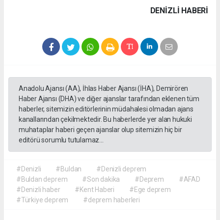
DENIZLI HABERİ
Anadolu Ajansı (AA), İhlas Haber Ajansı (İHA), Demirören
Haber Ajansı (DHA) ve diğer ajanslar tarafından eklenen tüm
haberler, sitemizin editörlerinin müdahalesi olmadan ajans
kanallarından çekilmektedir. Bu haberlerde yer alan hukuki
muhataplar haberi geçen ajanslar olup sitemizin hiç bir
editörü sorumlu tutulamaz...
#Denizli
#Buldan
#Denizli deprem
#Buldan deprem
#Son dakika
#Deprem
#AFAD
#Denizli haber
#Kent Haberi
#Ege deprem
#Türkiye deprem
#deprem haberleri