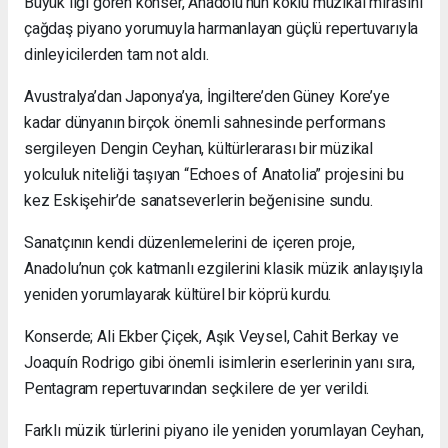
Büyük ilgi gören konser, Anadolu’nun köklü müzikal mirasını
çağdaş piyano yorumuyla harmanlayan güçlü repertuvarıyla
dinleyicilerden tam not aldı.
Avustralya’dan Japonya’ya, İngiltere’den Güney Kore’ye
kadar dünyanın birçok önemli sahnesinde performans
sergileyen Dengin Ceyhan, kültürlerarası bir müzikal
yolculuk niteliği taşıyan “Echoes of Anatolia” projesini bu
kez Eskişehir’de sanatseverlerin beğenisine sundu.
Sanatçının kendi düzenlemelerini de içeren proje,
Anadolu’nun çok katmanlı ezgilerini klasik müzik anlayışıyla
yeniden yorumlayarak kültürel bir köprü kurdu.
Konserde; Ali Ekber Çiçek, Aşık Veysel, Cahit Berkay ve
Joaquín Rodrigo gibi önemli isimlerin eserlerinin yanı sıra,
Pentagram repertuvarından seçkilere de yer verildi.
Farklı müzik türlerini piyano ile yeniden yorumlayan Ceyhan,