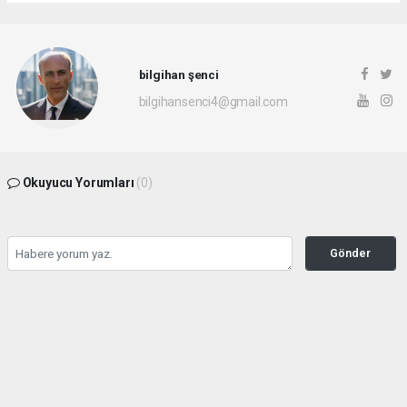
bilgihan şenci
bilgihansenci4@gmail.com
Okuyucu Yorumları
(0)
Gönder
Yorum yazarak Topluluk Kuralları’nı kabul etmiş bulunuyor ve rotayonhaber.com
sitesine yaptığınız yorumunuzla ilgili doğrudan veya dolaylı tüm sorumluluğu tek
başınıza üstleniyorsunuz. Yazılan tüm yorumlardan site yönetimi hiçbir şekilde
sorumlu tutulamaz.