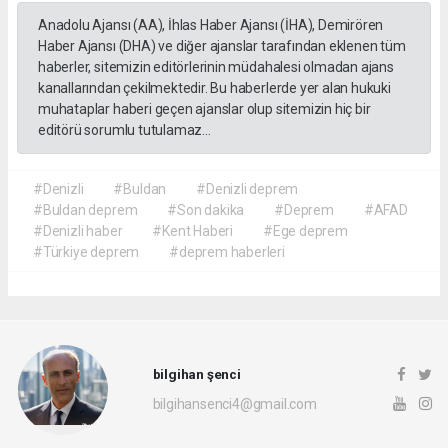
Anadolu Ajansı (AA), İhlas Haber Ajansı (İHA), Demirören
Haber Ajansı (DHA) ve diğer ajanslar tarafından eklenen tüm
haberler, sitemizin editörlerinin müdahalesi olmadan ajans
kanallarından çekilmektedir. Bu haberlerde yer alan hukuki
muhataplar haberi geçen ajanslar olup sitemizin hiç bir
editörü sorumlu tutulamaz...
#Denizli
#Buldan
#Denizli deprem
#Buldan deprem
#Son dakika
#Deprem
#AFAD
#Denizli haber
#Kent Haberi
#Ege deprem
#Türkiye deprem
#deprem haberleri
bilgihan şenci
bilgihansenci4@gmail.com