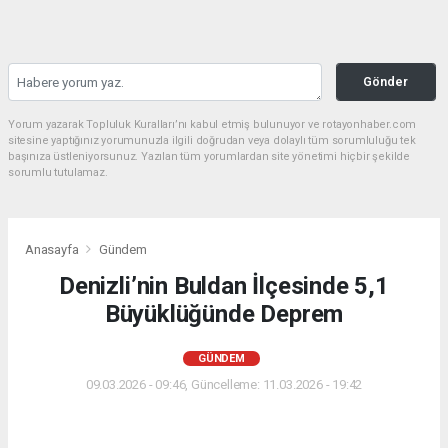
Gönder
Yorum yazarak Topluluk Kuralları’nı kabul etmiş bulunuyor ve rotayonhaber.com
sitesine yaptığınız yorumunuzla ilgili doğrudan veya dolaylı tüm sorumluluğu tek
başınıza üstleniyorsunuz. Yazılan tüm yorumlardan site yönetimi hiçbir şekilde
sorumlu tutulamaz.
Anasayfa
Gündem
Denizli’nin Buldan İlçesinde 5,1
Büyüklüğünde Deprem
GÜNDEM
09.03.2026 - 09:46, Güncelleme: 11.03.2026 - 19:42