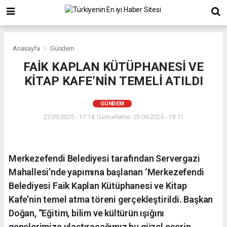
Anasayfa
Gündem
FAİK KAPLAN KÜTÜPHANESİ VE
KİTAP KAFE’NİN TEMELİ ATILDI
GÜNDEM
23.09.2025 - 17:14, Güncelleme: 23.09.2025 - 19:11
Merkezefendi Belediyesi tarafından Servergazi
Mahallesi’nde yapımına başlanan ‘Merkezefendi
Belediyesi Faik Kaplan Kütüphanesi ve Kitap
Kafe’nin temel atma töreni gerçekleştirildi. Başkan
Doğan, “Eğitim, bilim ve kültürün ışığını
gençlerimize ulaştıracağımız bu güzel eserin