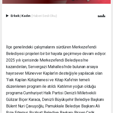
Erkek
|
Kadın
(Haberi Sesli Oku)
İlçe genelindeki çalışmalarını sürdüren Merkezefendi
Belediyesi projeleri bir bir hayata geçirmeye devam ediyor.
2025 yılı içerisinde Merkezefendi Belediyesi’ne
kazandırılan, Servergazi Mahallesi'nde bulunan arsaya
hayırsever Münevver Kaplan’ın desteğiyle yapılacak olan
‘Faik Kaplan Kütüphanesi ve Kitap Kafe’nin temeli
düzenlenen program ile atıldı. Katılımın yoğun olduğu
programa Cumhuriyet Halk Partisi Denizli Milletvekili
Gülizar Biçer Karaca, Denizli Büyükşehir Belediye Başkanı
Bülent Nuri Çavuşoğlu, Pamukkale Belediye Başkanı Ali
Rıza Ertemur, Bozkurt Belediye Başkanı Birsen Çelik,