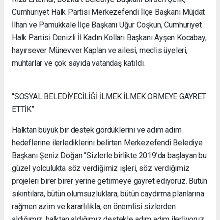
Cumhuriyet Halk Partisi Merkezefendi İlçe Başkanı Müjdat
İlhan ve Pamukkale İlçe Başkanı Uğur Coşkun, Cumhuriyet
Halk Partisi Denizli İl Kadın Kolları Başkanı Ayşen Kocabay,
hayırsever Münevver Kaplan ve ailesi, meclis üyeleri,
muhtarlar ve çok sayıda vatandaş katıldı.
“SOSYAL BELEDİYECİLİĞİ İLMEK İLMEK ÖRMEYE GAYRET
ETTİK”
Halktan büyük bir destek gördüklerini ve adım adım
hedeflerine ilerlediklerini belirten Merkezefendi Belediye
Başkanı Şeniz Doğan “Sizlerle birlikte 2019’da başlayan bu
güzel yolculukta söz verdiğimiz işleri, söz verdiğimiz
projeleri birer birer yerine getirmeye gayret ediyoruz. Bütün
sıkıntılara, bütün olumsuzluklara, bütün caydırma planlarına
rağmen azim ve kararlılıkla, en önemlisi sizlerden
aldığımız, halktan aldığımız destekle adım adım ilerliyoruz.