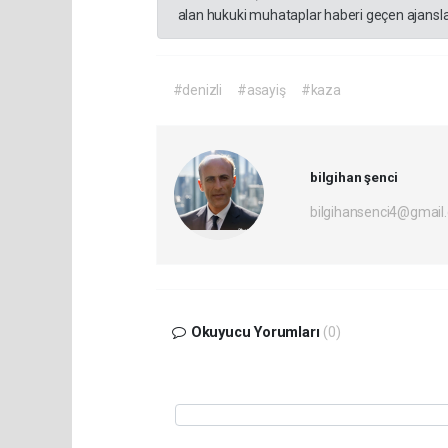
alan hukuki muhataplar haberi geçen ajanslar
#denizli
#asayiş
#kaza
bilgihan şenci
bilgihansenci4@gmail
Okuyucu Yorumları
(0)