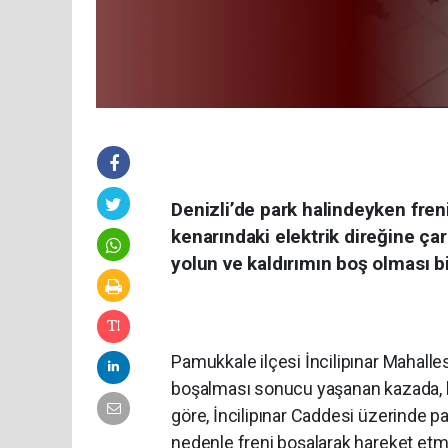
Denizli’de park halindeyken fren
kenarındaki elektrik direğine çar
yolun ve kaldırımın boş olması bi
Pamukkale ilçesi İncilipınar Mahalle
boşalması sonucu yaşanan kazada, bü
göre, İncilipınar Caddesi üzerinde 
nedenle freni boşalarak hareket etm