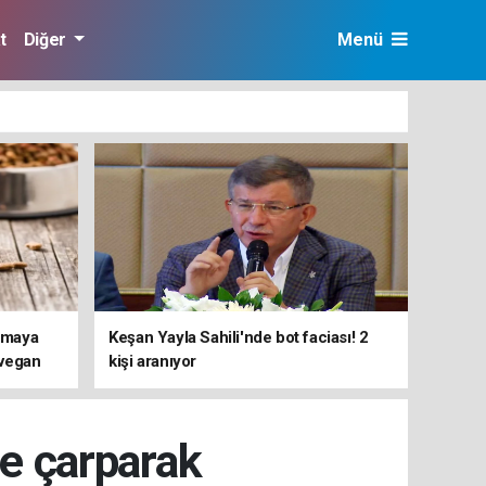
t
Diğer
Menü
ırmaya
Keşan Yayla Sahili'nde bot faciası! 2
 vegan
kişi aranıyor
i ortaya
ğe çarparak