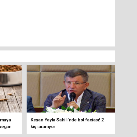
ırmaya
Keşan Yayla Sahili'nde bot faciası! 2
 vegan
kişi aranıyor
i ortaya