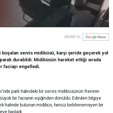
ABONE OL
i boşalan servis midibüsü, karşı şeride geçerek yol
parak durabildi. Midibüsün hareket ettiği sırada
r faciayı engelledi.
si'nde park halindeki bir servis midibüsünün freninin
yük bir facianın eşiğinden dönüldü. Edinilen bilgiye
park halinde bulunan midibüs, henüz belirlenemeyen bir
eye başladı.