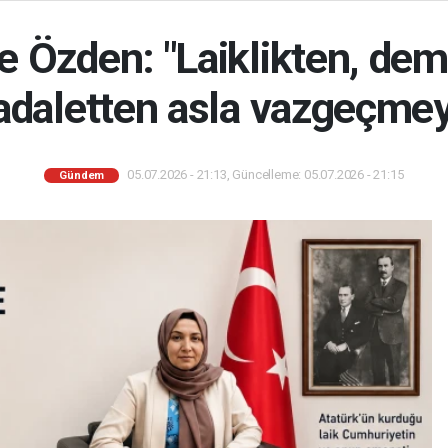
koydu
 Özden: "Laiklikten, de
adaletten asla vazgeçme
05.07.2026 - 21:13, Güncelleme: 05.07.2026 - 21:15
Gündem