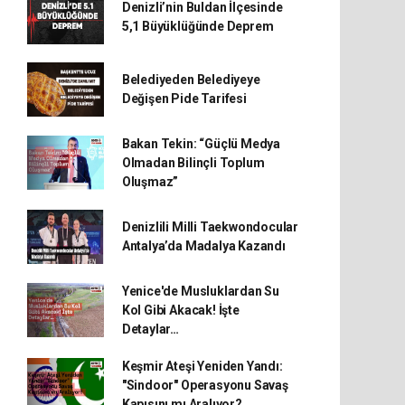
Denizli’nin Buldan İlçesinde
5,1 Büyüklüğünde Deprem
Belediyeden Belediyeye
Değişen Pide Tarifesi
Bakan Tekin: “Güçlü Medya
Olmadan Bilinçli Toplum
Oluşmaz”
Denizlili Milli Taekwondocular
Antalya’da Madalya Kazandı
Yenice'de Musluklardan Su
Kol Gibi Akacak! İşte
Detaylar…
Keşmir Ateşi Yeniden Yandı:
"Sindoor" Operasyonu Savaş
Kapısını mı Aralıyor?