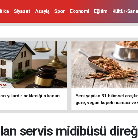
itika
Siyaset
Asayiş
Spor
Ekonomi
Eğitim
Kültür-Sana
rın yıllardır beklediği o kanun
Yeni yapılan 31 bilimsel araşt
göre, vegan köpek maması ve
kedi mamasının iyi sindirildiğin
koydu
lan servis midibüsü dire