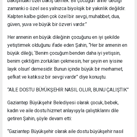
bakışındaki özel bakış demek. Bir çocuğun ‘anne’ dediği
zamanki o özel ses yalnızca biyolojik bir yakınlık değildir.
Kalpten kalbe giden çok özel bir sevgi, muhabbet, dua,
güven, yuva ve büyük bir özveri vardır.”
Her annenin en büyük dileğinin çocuğunu en iyi şekilde
yetiştirmek olduğunu ifade eden Şahin, “Her bir annenin en
büyük dileği, ‘Benim çocuğum benden daha iyi yetişsin,
benim çektiğim zorlukları çekmesin, her şeyin en iyisine
layık olsun’ demesidir. Bunun içinde büyük bir merhamet,
şefkat ve katıksız bir sevgi vardır” diye konuştu.
“AİLE DOSTU BÜYÜKŞEHİR NASIL OLUR, BUNU ÇALIŞTIK”
Gaziantep Büyükşehir Belediyesi olarak çocuk, bebek,
kadın ve aile dostu hizmet anlayışıyla çalıştıklarını dile
getiren Şahin, şöyle devam etti:
“Gaziantep Büyükşehir olarak aile dostu büyükşehir nasıl