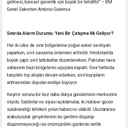
gelmesi, küresel güvenlik için büyük bir tehdittir." – BM
Genel Sekreteri António Guterres
Sınırda Alarm Durumu: Yeni Bir Çatışma Mı Geliyor?
Her iki ülke de sınır bölgelerine yoğun asker sevkiyatı
yaparken, sivil savunma önlemleri arttırıldı. Hindistan’da
büyük çaplı sivil tatbikatlar düzenlenirken, Pakistan hava
sahasının bazı bölgelerini uçuşlara kapattı. Sınır hattında
karşılıklı top atışları devam ederken, sivil kayıpların
artmasından duyulan endişe büyüyor.
Keşmir sorunu bir kez daha dünya gündeminin merkezine
oturdu. Saldırılar ve siyasi açıklamalar, iki nükleer gücün
sürüklendiği tehlikeli yolun habercisi olabilir. Uluslararası
arabuluculuk girişimlerinin bu gerilimi düşürüp
düşüremeyeceği ise önümüzdeki günlerde netlik