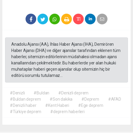
Anadolu Ajansı (AA), İhlas Haber Ajansı (İHA), Demirören
Haber Ajansı (DHA) ve diğer ajanslar tarafından eklenen tüm
haberler, sitemizin editörlerinin müdahalesi olmadan ajans
kanallarından çekilmektedir. Bu haberlerde yer alan hukuki
muhataplar haberi geçen ajanslar olup sitemizin hiç bir
editörü sorumlu tutulamaz...
#Denizli
#Buldan
#Denizli deprem
#Buldan deprem
#Son dakika
#Deprem
#AFAD
#Denizli haber
#Kent Haberi
#Ege deprem
#Türkiye deprem
#deprem haberleri