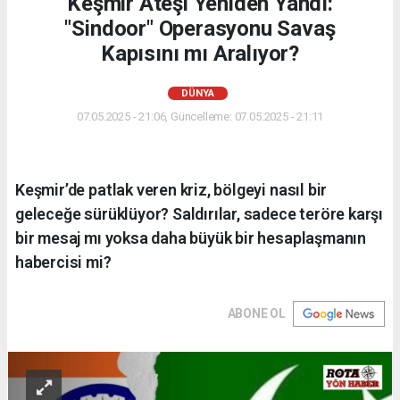
Keşmir Ateşi Yeniden Yandı:
"Sindoor" Operasyonu Savaş
Kapısını mı Aralıyor?
DÜNYA
07.05.2025 - 21:06, Güncelleme: 07.05.2025 - 21:11
Keşmir’de patlak veren kriz, bölgeyi nasıl bir
geleceğe sürüklüyor? Saldırılar, sadece teröre karşı
bir mesaj mı yoksa daha büyük bir hesaplaşmanın
habercisi mi?
ABONE OL