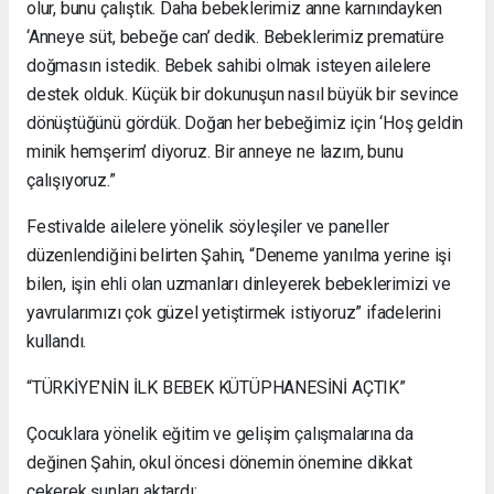
olur, bunu çalıştık. Daha bebeklerimiz anne karnındayken
‘Anneye süt, bebeğe can’ dedik. Bebeklerimiz prematüre
doğmasın istedik. Bebek sahibi olmak isteyen ailelere
destek olduk. Küçük bir dokunuşun nasıl büyük bir sevince
dönüştüğünü gördük. Doğan her bebeğimiz için ‘Hoş geldin
minik hemşerim’ diyoruz. Bir anneye ne lazım, bunu
çalışıyoruz.”
Festivalde ailelere yönelik söyleşiler ve paneller
düzenlendiğini belirten Şahin, “Deneme yanılma yerine işi
bilen, işin ehli olan uzmanları dinleyerek bebeklerimizi ve
yavrularımızı çok güzel yetiştirmek istiyoruz” ifadelerini
kullandı.
“TÜRKİYE’NİN İLK BEBEK KÜTÜPHANESİNİ AÇTIK”
Çocuklara yönelik eğitim ve gelişim çalışmalarına da
değinen Şahin, okul öncesi dönemin önemine dikkat
çekerek şunları aktardı: