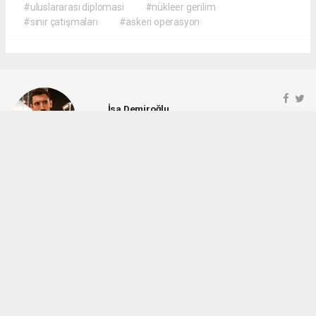
#uluslararası diplomasi
#nükleer gerilim
#sınır çatışmaları
#askeri operasyon
İsa Demiroğlu
demiroglu6972.isa@gmail.com
Okuyucu Yorumları
(0)
Gönder
Yorum yazarak Topluluk Kuralları’nı kabul etmiş bulunuyor ve rotayonhaber.com
sitesine yaptığınız yorumunuzla ilgili doğrudan veya dolaylı tüm sorumluluğu tek
başınıza üstleniyorsunuz. Yazılan tüm yorumlardan site yönetimi hiçbir şekilde
sorumlu tutulamaz.