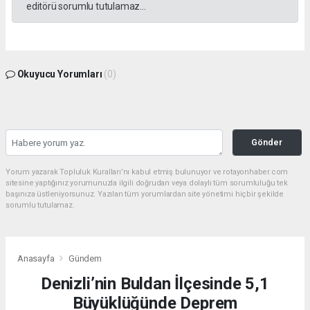
editörü sorumlu tutulamaz...
Okuyucu Yorumları
(0)
Gönder
Yorum yazarak Topluluk Kuralları’nı kabul etmiş bulunuyor ve rotayonhaber.com
sitesine yaptığınız yorumunuzla ilgili doğrudan veya dolaylı tüm sorumluluğu tek
başınıza üstleniyorsunuz. Yazılan tüm yorumlardan site yönetimi hiçbir şekilde
sorumlu tutulamaz.
Anasayfa
Gündem
Denizli’nin Buldan İlçesinde 5,1
Büyüklüğünde Deprem