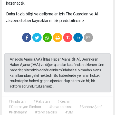
kazanacak.
Daha fazla bilgi ve gelişmeler için The Guardian ve Al
Jazeera haber kaynaklarını takip edebilirsiniz.
Anadolu Ajansı (AA), İhlas Haber Ajansı (İHA), Demirören
Haber Ajansı (DHA) ve diğer ajanslar tarafından eklenen tüm
haberler, sitemizin editörlerinin müdahalesi olmadan ajans
kanallarından çekilmektedir. Bu haberlerde yer alan hukuki
muhataplar haberi geçen ajanslar olup sitemizin hiç bir
editörü sorumlu tutulamaz...
#Hindistan
#Pakistan
#Keşmir
#Operasyon Sindoor
#hava saldırısı
#Şahbaz Şerif
#Pahalgam
#terör saldırısı
#BM