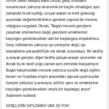
İSPER Genel Müdürü Banu Öksün, genç istihdamı
meselesinin yalnızca ekonomik bir başlık olmadığını; aynı
zamanda fırsat eşitliği, sosyal adalet ve kent geleceği
açısından değerlendirilmesi gereken yapısal bir mesele
olduğunu vurguladı. Öksün, “Bugün mesele gençlerin
çalışmak istememesi değil; gençlerin emeklerinin
karşılığını görebilecekleri adil bir başlangıca erişebilmesi.
Genç istihdamını yalnızca işe yerleşme değil, işe
tutunabilme perspektifiyle ele almak zorundayız. Bir tarafta
iş arayan gençler, diğer tarafta çalışan arayan işverenler var.
Ancak bu iki taraf çoğu zaman aynı zeminde buluşamıyor.
Bugün karşımızdaki mesele yalnızca işsizlik değil; eğitim,
beceri ve fırsatlara erişim arasındaki yapısal uyumsuzluk.
Gençler yalnızca iş aramıyor; adil bir şans ve emeklerinin
karşılığını görebilecekleri onurlu bir başlangıç arıyor”
ifadelerini kullandı.
GENÇLERİN DİPLOMASI VAR, İŞİ YOK!