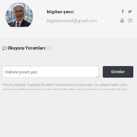
bilgihan şenci
bilgihansenci4@gmail.com
Okuyucu Yorumları
(0)
Gönder
Yorum yazarak Topluluk Kuralları’nı kabul etmiş bulunuyor ve rotayonhaber.com
sitesine yaptığınız yorumunuzla ilgili doğrudan veya dolaylı tüm sorumluluğu tek
başınıza üstleniyorsunuz. Yazılan tüm yorumlardan site yönetimi hiçbir şekilde
sorumlu tutulamaz.
Anasayfa
Dünya
Keşmir Ateşi Yeniden Yandı: