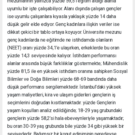
mezunlarının yalnızca yüzde 59,5’i eğitim aldığı alanla
uyumlu bir işte çalışabiliyor. Alanı dışında çalışan gençler
ise uyumlu çalışanlara kıyasla yaklaşık yüzde 14 daha
düşük gelir elde ediyor. Genç kadınlara ilişkin veriler ise
dikkat çekici bir tablo ortaya koyuyor. Üniversite mezunu
genç kadınlarda ne eğitimde ne istihdamda olanların
(NEET) oranı yüzde 34,1’e ulaşırken, erkeklerde bu oran
yüzde 14,3 seviyesinde kalıyor. İstihdam performansı
alanlar arasında büyük farklılıklar göstermekte; Mühendislik
yüzde 81,5 ile en yüksek istihdam oranına sahipken Sosyal
Bilimler ve Doğa Bilimleri yüzde 68-69 bandında daha
düşük performans sergilemektedir. İstanbul’daki yüksek
yaşam maliyetleri, kira ve ulaşım giderleri gençlerin iş
seçimlerini doğrudan kısıtlamaktadır. yüzde Gençlerin
yaşam koşulları analiz edildiğinde; 18-29 yaş grubundaki
gençlerin yüzde 58,2’si hala ebeveynleriyle yaşamaktadır;
bu oran 30-39 yaş grubunda bile yüzde 34 gibi yüksek bir
seviyededir. Bağımsız bir konut ediniminin neredeyse