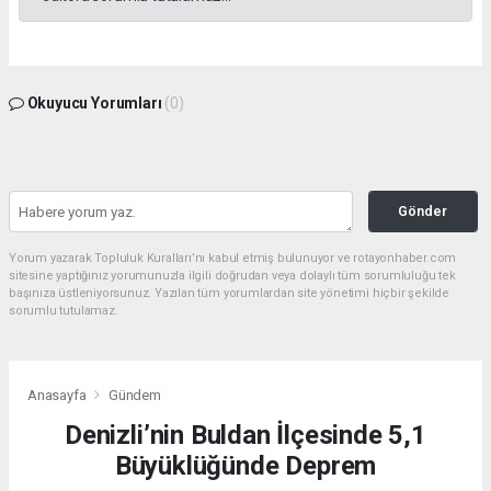
Okuyucu Yorumları
(0)
Gönder
Yorum yazarak Topluluk Kuralları’nı kabul etmiş bulunuyor ve rotayonhaber.com
sitesine yaptığınız yorumunuzla ilgili doğrudan veya dolaylı tüm sorumluluğu tek
başınıza üstleniyorsunuz. Yazılan tüm yorumlardan site yönetimi hiçbir şekilde
sorumlu tutulamaz.
Anasayfa
Gündem
Denizli’nin Buldan İlçesinde 5,1
Büyüklüğünde Deprem