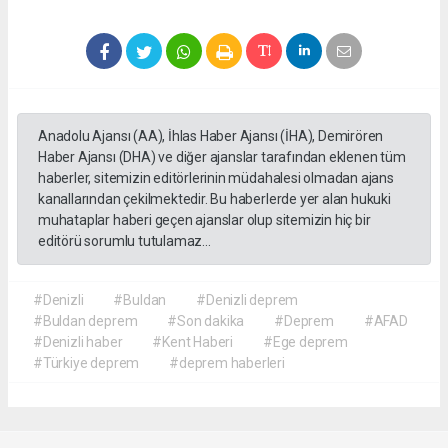
Anadolu Ajansı (AA), İhlas Haber Ajansı (İHA), Demirören
Haber Ajansı (DHA) ve diğer ajanslar tarafından eklenen tüm
haberler, sitemizin editörlerinin müdahalesi olmadan ajans
kanallarından çekilmektedir. Bu haberlerde yer alan hukuki
muhataplar haberi geçen ajanslar olup sitemizin hiç bir
editörü sorumlu tutulamaz...
#Denizli
#Buldan
#Denizli deprem
#Buldan deprem
#Son dakika
#Deprem
#AFAD
#Denizli haber
#Kent Haberi
#Ege deprem
#Türkiye deprem
#deprem haberleri