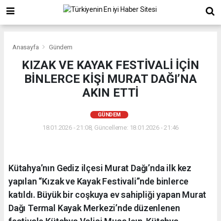
Anasayfa
Gündem
KIZAK VE KAYAK FESTİVALİ İÇİN
BİNLERCE KİŞİ MURAT DAĞI’NA
AKIN ETTİ
GÜNDEM
18.01.2026 - 21:08, Güncelleme: 18.01.2026 - 21:46
Kütahya’nın Gediz ilçesi Murat Dağı’nda ilk kez
yapılan “Kızak ve Kayak Festivali”nde binlerce
katıldı. Büyük bir coşkuya ev sahipliği yapan Murat
Dağı Termal Kayak Merkezi’nde düzenlenen