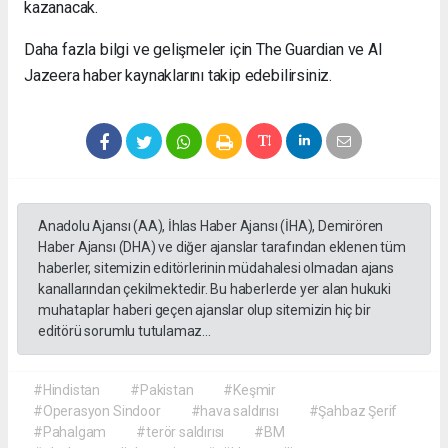
kazanacak.
Daha fazla bilgi ve gelişmeler için The Guardian ve Al
Jazeera haber kaynaklarını takip edebilirsiniz.
Anadolu Ajansı (AA), İhlas Haber Ajansı (İHA), Demirören
Haber Ajansı (DHA) ve diğer ajanslar tarafından eklenen tüm
haberler, sitemizin editörlerinin müdahalesi olmadan ajans
kanallarından çekilmektedir. Bu haberlerde yer alan hukuki
muhataplar haberi geçen ajanslar olup sitemizin hiç bir
editörü sorumlu tutulamaz...
#Hindistan
#Pakistan
#Keşmir
#Operasyon Sindoor
#hava saldırısı
#Şahbaz Şerif
#Pahalgam
#terör saldırısı
#BM