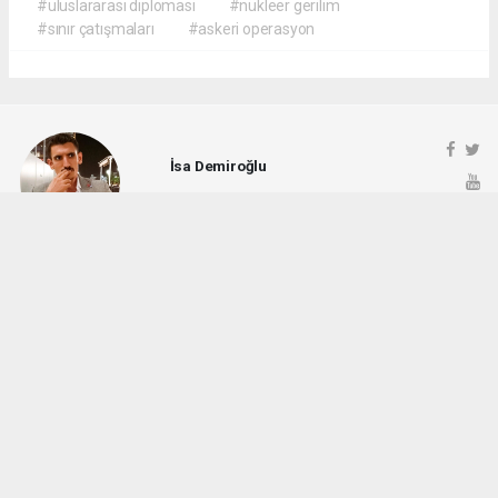
#uluslararası diplomasi
#nükleer gerilim
#sınır çatışmaları
#askeri operasyon
İsa Demiroğlu
demiroglu6972.isa@gmail.com
Okuyucu Yorumları
(0)
Gönder
Yorum yazarak Topluluk Kuralları’nı kabul etmiş bulunuyor ve rotayonhaber.com
sitesine yaptığınız yorumunuzla ilgili doğrudan veya dolaylı tüm sorumluluğu tek
başınıza üstleniyorsunuz. Yazılan tüm yorumlardan site yönetimi hiçbir şekilde
sorumlu tutulamaz.