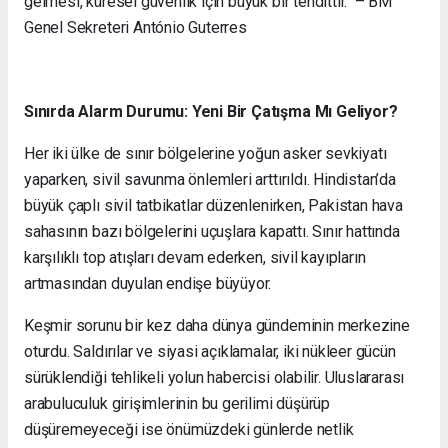
gelmesi, küresel güvenlik için büyük bir tehdittir." – BM
Genel Sekreteri António Guterres
Sınırda Alarm Durumu: Yeni Bir Çatışma Mı Geliyor?
Her iki ülke de sınır bölgelerine yoğun asker sevkiyatı
yaparken, sivil savunma önlemleri arttırıldı. Hindistan’da
büyük çaplı sivil tatbikatlar düzenlenirken, Pakistan hava
sahasının bazı bölgelerini uçuşlara kapattı. Sınır hattında
karşılıklı top atışları devam ederken, sivil kayıpların
artmasından duyulan endişe büyüyor.
Keşmir sorunu bir kez daha dünya gündeminin merkezine
oturdu. Saldırılar ve siyasi açıklamalar, iki nükleer gücün
sürüklendiği tehlikeli yolun habercisi olabilir. Uluslararası
arabuluculuk girişimlerinin bu gerilimi düşürüp
düşüremeyeceği ise önümüzdeki günlerde netlik