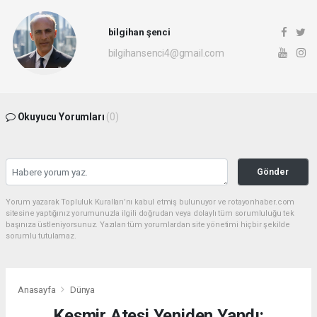
bilgihan şenci
bilgihansenci4@gmail.com
Okuyucu Yorumları
(0)
Gönder
Yorum yazarak Topluluk Kuralları’nı kabul etmiş bulunuyor ve rotayonhaber.com
sitesine yaptığınız yorumunuzla ilgili doğrudan veya dolaylı tüm sorumluluğu tek
başınıza üstleniyorsunuz. Yazılan tüm yorumlardan site yönetimi hiçbir şekilde
sorumlu tutulamaz.
Anasayfa
Dünya
Keşmir Ateşi Yeniden Yandı: