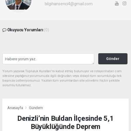
bilgihansenci4@gmail.com
Okuyucu Yorumları
(0)
Gönder
Yorum yazarak Topluluk Kuralları’nı kabul etmiş bulunuyor ve rotayonhaber.com
sitesine yaptığınız yorumunuzla ilgili doğrudan veya dolaylı tüm sorumluluğu tek
başınıza üstleniyorsunuz. Yazılan tüm yorumlardan site yönetimi hiçbir şekilde
sorumlu tutulamaz.
Anasayfa
Gündem
Denizli’nin Buldan İlçesinde 5,1
Büyüklüğünde Deprem