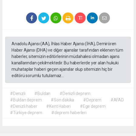
Anadolu Ajansı (AA), İhlas Haber Ajansı (İHA), Demirören
Haber Ajansı (DHA) ve diğer ajanslar tarafından eklenen tüm
haberler, sitemizin editörlerinin müdahalesi olmadan ajans
kanallarından çekilmektedir. Bu haberlerde yer alan hukuki
muhataplar haberi geçen ajanslar olup sitemizin hiç bir
editörü sorumlu tutulamaz...
#Denizli
#Buldan
#Denizli deprem
#Buldan deprem
#Son dakika
#Deprem
#AFAD
#Denizli haber
#Kent Haberi
#Ege deprem
#Türkiye deprem
#deprem haberleri