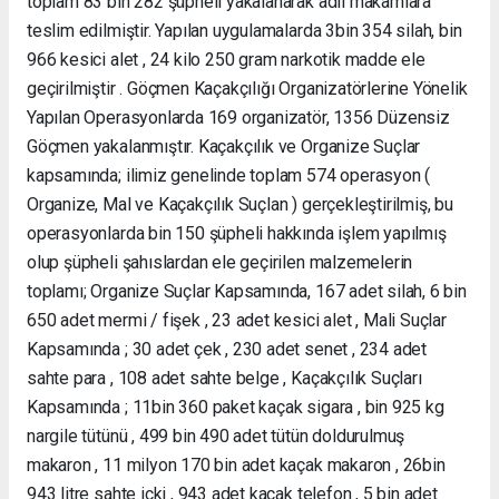
toplam 83 bin 282 şüpheli yakalanarak adli makamlara
teslim edilmiştir. Yapılan uygulamalarda 3bin 354 silah, bin
966 kesici alet , 24 kilo 250 gram narkotik madde ele
geçirilmiştir . Göçmen Kaçakçılığı Organizatörlerine Yönelik
Yapılan Operasyonlarda 169 organizatör, 1356 Düzensiz
Göçmen yakalanmıştır. Kaçakçılık ve Organize Suçlar
kapsamında; ilimiz genelinde toplam 574 operasyon (
Organize, Mal ve Kaçakçılık Suçlan ) gerçekleştirilmiş, bu
operasyonlarda bin 150 şüpheli hakkında işlem yapılmış
olup şüpheli şahıslardan ele geçirilen malzemelerin
toplamı; Organize Suçlar Kapsamında, 167 adet silah, 6 bin
650 adet mermi / fişek , 23 adet kesici alet , Mali Suçlar
Kapsamında ; 30 adet çek , 230 adet senet , 234 adet
sahte para , 108 adet sahte belge , Kaçakçılık Suçları
Kapsamında ; 11bin 360 paket kaçak sigara , bin 925 kg
nargile tütünü , 499 bin 490 adet tütün doldurulmuş
makaron , 11 milyon 170 bin adet kaçak makaron , 26bin
943 litre sahte içki , 943 adet kaçak telefon , 5 bin adet