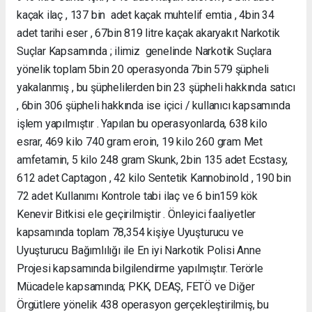
kaçak ilaç , 137 bin adet kaçak muhtelif emtia , 4bin 34
adet tarihi eser , 67bin 819 litre kaçak akaryakıt Narkotik
Suçlar Kapsamında ; ilimiz genelinde Narkotik Suçlara
yönelik toplam 5bin 20 operasyonda 7bin 579 şüpheli
yakalanmış , bu şüphelilerden bin 23 şüpheli hakkında satıcı
, 6bin 306 şüpheli hakkında ise içici / kullanıcı kapsamında
işlem yapılmıştır . Yapılan bu operasyonlarda, 638 kilo
esrar, 469 kilo 740 gram eroin, 19 kilo 260 gram Met
amfetamin, 5 kilo 248 gram Skunk, 2bin 135 adet Ecstasy,
612 adet Captagon , 42 kilo Sentetik Kannobinold , 190 bin
72 adet Kullanımı Kontrole tabi ilaç ve 6 bin159 kök
Kenevir Bitkisi ele geçirilmiştir . Önleyici faaliyetler
kapsamında toplam 78,354 kişiye Uyuşturucu ve
Uyuşturucu Bağımlılığı ile En iyi Narkotik Polisi Anne
Projesi kapsamında bilgilendirme yapılmıştır. Terörle
Mücadele kapsamında; PKK, DEAŞ, FETÖ ve Diğer
Örgütlere yönelik 438 operasyon gerçekleştirilmiş, bu