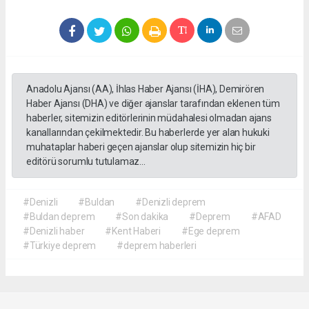
Anadolu Ajansı (AA), İhlas Haber Ajansı (İHA), Demirören
Haber Ajansı (DHA) ve diğer ajanslar tarafından eklenen tüm
haberler, sitemizin editörlerinin müdahalesi olmadan ajans
kanallarından çekilmektedir. Bu haberlerde yer alan hukuki
muhataplar haberi geçen ajanslar olup sitemizin hiç bir
editörü sorumlu tutulamaz...
#Denizli
#Buldan
#Denizli deprem
#Buldan deprem
#Son dakika
#Deprem
#AFAD
#Denizli haber
#Kent Haberi
#Ege deprem
#Türkiye deprem
#deprem haberleri