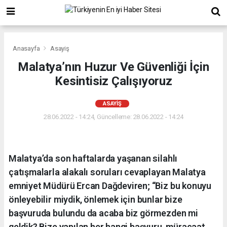
Anasayfa
Asayiş
Malatya’nın Huzur Ve Güvenliği İçin
Kesintisiz Çalışıyoruz
ASAYIŞ
28.06.2022 - 14:24, Güncelleme: 28.06.2022 - 14:24
Malatya’da son haftalarda yaşanan silahlı
çatışmalarla alakalı soruları cevaplayan Malatya
emniyet Müdürü Ercan Dağdeviren; “Biz bu konuyu
önleyebilir miydik, önlemek için bunlar bize
başvuruda bulundu da acaba biz görmezden mi
geldik? Bize yapılan her hangi başvuru, müracaat