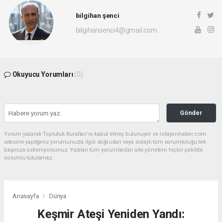
bilgihan şenci
bilgihansenci4@gmail.com
Okuyucu Yorumları
(0)
Gönder
Yorum yazarak Topluluk Kuralları’nı kabul etmiş bulunuyor ve rotayonhaber.com
sitesine yaptığınız yorumunuzla ilgili doğrudan veya dolaylı tüm sorumluluğu tek
başınıza üstleniyorsunuz. Yazılan tüm yorumlardan site yönetimi hiçbir şekilde
sorumlu tutulamaz.
Anasayfa
Dünya
Keşmir Ateşi Yeniden Yandı: