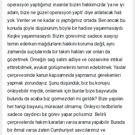
operasyon yaptığımız insanlar bizim hakkımızda ‘ya ne iyi
adam, bize ne güzel operasyon yaptı’ diye anlatacak hali
yok. Veriler ve ne kadar is yaptığımız ortada. Ben ancak bu
konuda şöyle düşünürüm, böyle bir hadise yaşanmasaydı.
Keşke yaşanmasaydı. Bizim görevimiz sadece asayişi
temin ederken mağdurların hakkını koruma değil, aynı
zamanda suçlularında bir takım hakları var onları da
gözetmek. Örneğin sağ salim adliye ve cezaevine intikal
ettirebilmek, avukat görüşmelerini temin edebilmek. Yaslar
çerçevesinde kanun kapsamında yapmamız gerekenleri
yapmak zorundayız. Şunu düşündük, biz bu konuyu
önleyebilir miydik, önlemek için bunlar bize başvuruda
bulundu da acaba biz görmezden mi geldik? Bize yapılan
her hangi başvuru, müracaat olmamış. Önleyici tedbirlerle
sadece caydırıcı bir görev yapar polisimiz. Belirli
çerçevelerde hakim kararları varsa arama yapabilir. Burada
bir ihmal varsa zaten Cumhuriyet savcılarımız ve