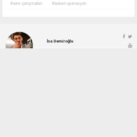
#sınır çatışmaları
#askeri operasyon
İsa Demiroğlu
demiroglu6972.isa@gmail.com
Okuyucu Yorumları
(0)
Gönder
Yorum yazarak Topluluk Kuralları’nı kabul etmiş bulunuyor ve rotayonhaber.com
sitesine yaptığınız yorumunuzla ilgili doğrudan veya dolaylı tüm sorumluluğu tek
başınıza üstleniyorsunuz. Yazılan tüm yorumlardan site yönetimi hiçbir şekilde
sorumlu tutulamaz.