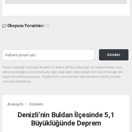
Okuyucu Yorumları
(0)
Gönder
Yorum yazarak Topluluk Kuralları’nı kabul etmiş bulunuyor ve rotayonhaber.com
sitesine yaptığınız yorumunuzla ilgili doğrudan veya dolaylı tüm sorumluluğu tek
başınıza üstleniyorsunuz. Yazılan tüm yorumlardan site yönetimi hiçbir şekilde
sorumlu tutulamaz.
Anasayfa
Gündem
Denizli’nin Buldan İlçesinde 5,1
Büyüklüğünde Deprem