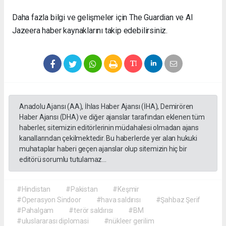
Daha fazla bilgi ve gelişmeler için The Guardian ve Al
Jazeera haber kaynaklarını takip edebilirsiniz.
Anadolu Ajansı (AA), İhlas Haber Ajansı (İHA), Demirören
Haber Ajansı (DHA) ve diğer ajanslar tarafından eklenen tüm
haberler, sitemizin editörlerinin müdahalesi olmadan ajans
kanallarından çekilmektedir. Bu haberlerde yer alan hukuki
muhataplar haberi geçen ajanslar olup sitemizin hiç bir
editörü sorumlu tutulamaz...
#Hindistan
#Pakistan
#Keşmir
#Operasyon Sindoor
#hava saldırısı
#Şahbaz Şerif
#Pahalgam
#terör saldırısı
#BM
#uluslararası diplomasi
#nükleer gerilim