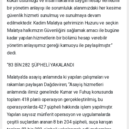
kukun üstünlüğü ve insan haklarına saygılı hesap verilebilir
bir yönetim anlayışı ile sorumluluk alanımızdaki her kesime
güvenlik hizmeti sunulmuş ve sunulmaya devam
edilmektedir. Kadim Malatya şehrimizin Huzuru ve seçkin
Malatya halkımızın Güvenliğini sağlamak amacı ile bugüne
kadar yapılan hizmetlerin bir bölümü hesap verebilir
yönetim anlayışımız gereği kamuoyu ile paylaşılmıştır.”
dedi.
“83 BİN 282 ŞÜPHELİ YAKALANDI
Malatya’da asayiş anlamında ki yapılan çalışmaları ve
rakamları paylaşan Dağdeviren; “Asayiş hizmetleri
anlamında ilimiz genelinde Kumar ve Fuhuş konusunda
toplam 418 planlı operasyon gerçekleştirilmiş, bu
operasyonlarda 427 şüpheli hakkında işlem yapılmıştır.
Yapılan sayısız münferit operasyon ve uygulamalarda
çeşitli suçlardan aranan 8 bin 204 şüpheli, suça karışan