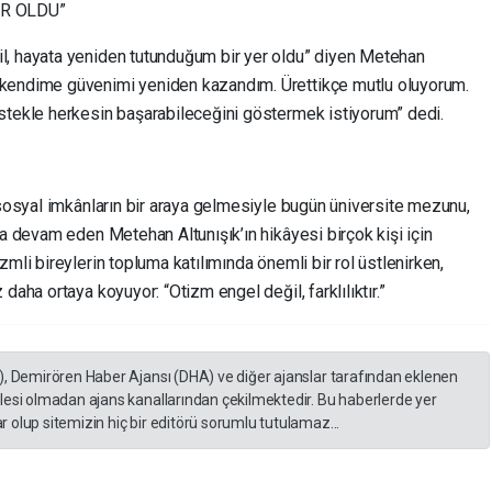
R OLDU”
l, hayata yeniden tutunduğum bir yer oldu” diyen Metehan
 kendime güvenimi yeniden kazandım. Ürettikçe mutlu oluyorum.
stekle herkesin başarabileceğini göstermek istiyorum” dedi.
 sosyal imkânların bir araya gelmesiyle bugün üniversite mezunu,
na devam eden Metehan Altunışık’ın hikâyesi birçok kişi için
mli bireylerin topluma katılımında önemli bir rol üstlenirken,
daha ortaya koyuyor: “Otizm engel değil, farklılıktır.”
), Demirören Haber Ajansı (DHA) ve diğer ajanslar tarafından eklenen
lesi olmadan ajans kanallarından çekilmektedir. Bu haberlerde yer
 olup sitemizin hiç bir editörü sorumlu tutulamaz...