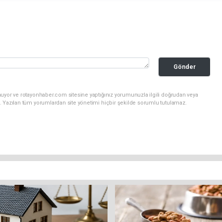
Gönder
nuyor ve rotayonhaber.com sitesine yaptığınız yorumunuzla ilgili doğrudan veya
. Yazılan tüm yorumlardan site yönetimi hiçbir şekilde sorumlu tutulamaz.