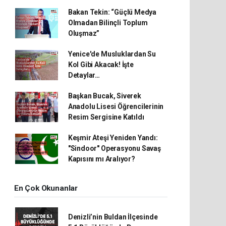
Bakan Tekin: “Güçlü Medya
Olmadan Bilinçli Toplum
Oluşmaz”
Yenice'de Musluklardan Su
Kol Gibi Akacak! İşte
Detaylar…
Başkan Bucak, Siverek
Anadolu Lisesi Öğrencilerinin
Resim Sergisine Katıldı
Keşmir Ateşi Yeniden Yandı:
"Sindoor" Operasyonu Savaş
Kapısını mı Aralıyor?
En Çok Okunanlar
Denizli’nin Buldan İlçesinde