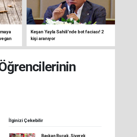
ırmaya
Keşan Yayla Sahili'nde bot faciası! 2
 vegan
kişi aranıyor
i ortaya
Öğrencilerinin
İlginizi Çekebilir
Başkan Bucak, Siverek