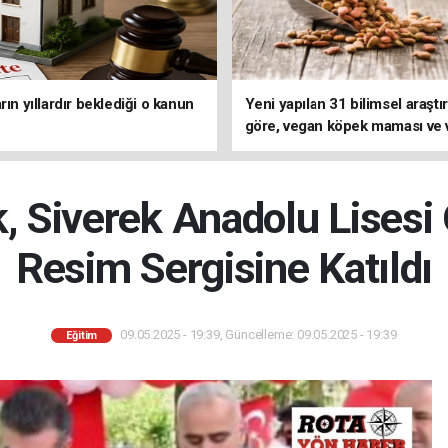
rın yıllardır beklediği o kanun
Yeni yapılan 31 bilimsel araşt
göre, vegan köpek maması ve
kedi mamasının iyi sindirildiğin
koydu
 Siverek Anadolu Lisesi 
Resim Sergisine Katıldı
09.05.2025 - 19:39, Güncelleme: 09.05.2025 - 19:39
Eğitim