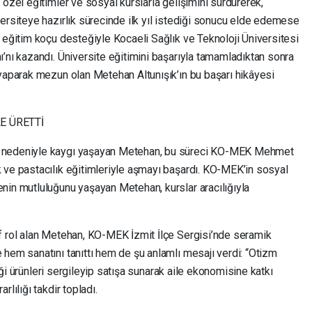
 özel eğitimler ve sosyal kurslarla gelişimini sürdürerek,
ersiteye hazırlık sürecinde ilk yıl istediği sonucu elde edemese
 eğitim koçu desteğiyle Kocaeli Sağlık ve Teknoloji Üniversitesi
’nı kazandı. Üniversite eğitimini başarıyla tamamladıktan sonra
 yaparak mezun olan Metehan Altunışık’ın bu başarı hikâyesi
E ÜRETTİ
i nedeniyle kaygı yaşayan Metehan, bu süreci KO-MEK Mehmet
 ve pastacılık eğitimleriyle aşmayı başardı. KO-MEK’in sosyal
nin mutluluğunu yaşayan Metehan, kurslar aracılığıyla
f rol alan Metehan, KO-MEK İzmit İlçe Sergisi’nde seramik
hem sanatını tanıttı hem de şu anlamlı mesajı verdi: “Otizm
ttiği ürünleri sergileyip satışa sunarak aile ekonomisine katkı
lılığı takdir topladı.