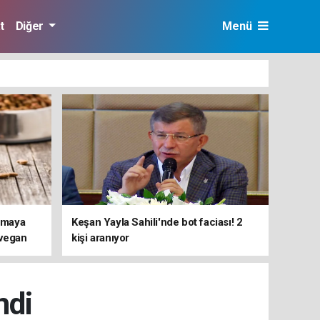
t
Diğer
Menü
ırmaya
Keşan Yayla Sahili'nde bot faciası! 2
 vegan
kişi aranıyor
i ortaya
ndi