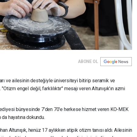
ABONE OL
ı ve ailesinin desteğiyle üniversiteyi bitirip seramik ve
. "Otizm engel değil, farklılıktır" mesajı veren Altunışık'ın azmi
lediyesi bünyesinde 7’den 70’e herkese hizmet veren KO-MEK
ın da hayatına dokundu.
n Altunışık, henüz 17 aylıkken atipik otizm tanısı aldı. Ailesinin