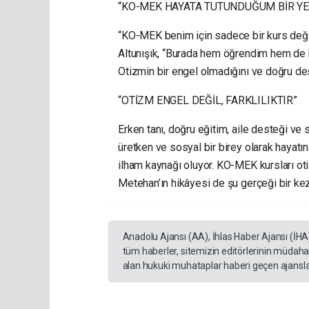
“KO-MEK HAYATA TUTUNDUĞUM BİR YE
“KO-MEK benim için sadece bir kurs deği
Altunışık, “Burada hem öğrendim hem de
Otizmin bir engel olmadığını ve doğru de
“OTİZM ENGEL DEĞİL, FARKLILIKTIR”
Erken tanı, doğru eğitim, aile desteği ve
üretken ve sosyal bir birey olarak hayatı
ilham kaynağı oluyor. KO-MEK kursları otiz
Metehan’ın hikâyesi de şu gerçeği bir kez 
Anadolu Ajansı (AA), İhlas Haber Ajansı (İHA
tüm haberler, sitemizin editörlerinin müdaha
alan hukuki muhataplar haberi geçen ajanslar