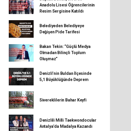
Anadolu Lisesi Öğrencilerinin
Resim Sergisine Katıldı
Belediyeden Belediyeye
Değişen Pide Tarifesi
Bakan Tekin: “Güçlü Medya
Olmadan Bilinçli Toplum
Oluşmaz”
Denizli’nin Buldan İlçesinde
5,1 Büyüklüğünde Deprem
Sivereklilerin Bahar Keyfi
Denizlili Milli Taekwondocular
Antalya’da Madalya Kazandı