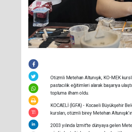
Otizmli Metehan Altunışık, KO-MEK kurslar
pastacılık eğitimleri alarak başarıya ulaştı
topluma ilham oldu.
KOCAELİ (İGFA) - Kocaeli Büyükşehir Be
kursları, otizmli birey Metehan Altunışık’
2003 yılında İzmit’te dünyaya gelen Meteha