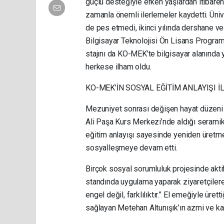
güçlü desteğiyle erken yaşlardan itibaren
zamanla önemli ilerlemeler kaydetti. Üniv
de pes etmedi, ikinci yılında dershane ve
Bilgisayar Teknolojisi Ön Lisans Programı
stajını da KO-MEK’te bilgisayar alanında
herkese ilham oldu.
KO-MEK’İN SOSYAL EĞİTİM ANLAYIŞI İL
Mezuniyet sonrası değişen hayat düzen
Ali Paşa Kurs Merkezi’nde aldığı seramik
eğitim anlayışı sayesinde yeniden üretme
sosyalleşmeye devam etti.
Birçok sosyal sorumluluk projesinde akti
standında uygulama yaparak ziyaretçilere 
engel değil, farklılıktır.” El emeğiyle üre
sağlayan Metehan Altunışık’ın azmi ve karar