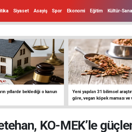
itika
Siyaset
Asayiş
Spor
Ekonomi
Eğitim
Kültür-Sana
rın yıllardır beklediği o kanun
Yeni yapılan 31 bilimsel araşt
göre, vegan köpek maması ve
kedi mamasının iyi sindirildiğin
koydu
tehan, KO-MEK’le güçle