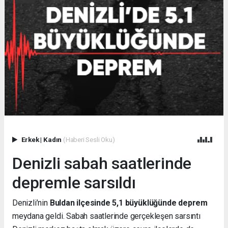
Erkek
|
Kadın
(Haberi Sesli Oku)
Denizli sabah saatlerinde
depremle sarsıldı
Denizli’nin
Buldan ilçesinde 5,1 büyüklüğünde deprem
meydana geldi. Sabah saatlerinde gerçekleşen sarsıntı