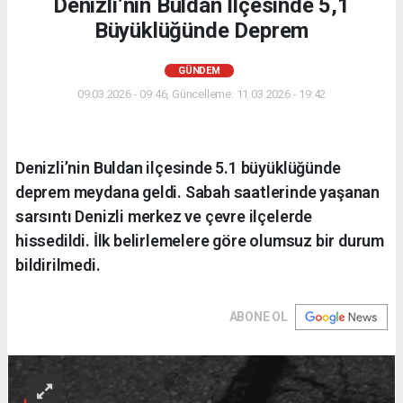
Denizli’nin Buldan İlçesinde 5,1
Büyüklüğünde Deprem
GÜNDEM
09.03.2026 - 09:46, Güncelleme: 11.03.2026 - 19:42
Denizli’nin Buldan ilçesinde 5.1 büyüklüğünde
deprem meydana geldi. Sabah saatlerinde yaşanan
sarsıntı Denizli merkez ve çevre ilçelerde
hissedildi. İlk belirlemelere göre olumsuz bir durum
bildirilmedi.
ABONE OL