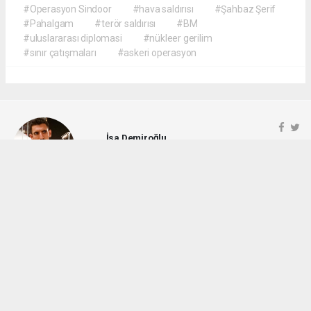
#Operasyon Sindoor
#hava saldırısı
#Şahbaz Şerif
#Pahalgam
#terör saldırısı
#BM
#uluslararası diplomasi
#nükleer gerilim
#sınır çatışmaları
#askeri operasyon
İsa Demiroğlu
demiroglu6972.isa@gmail.com
Okuyucu Yorumları
(0)
Gönder
Yorum yazarak Topluluk Kuralları’nı kabul etmiş bulunuyor ve rotayonhaber.com