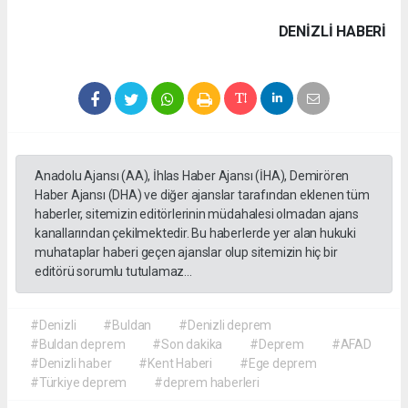
DENIZLI HABERİ
Anadolu Ajansı (AA), İhlas Haber Ajansı (İHA), Demirören
Haber Ajansı (DHA) ve diğer ajanslar tarafından eklenen tüm
haberler, sitemizin editörlerinin müdahalesi olmadan ajans
kanallarından çekilmektedir. Bu haberlerde yer alan hukuki
muhataplar haberi geçen ajanslar olup sitemizin hiç bir
editörü sorumlu tutulamaz...
#Denizli
#Buldan
#Denizli deprem
#Buldan deprem
#Son dakika
#Deprem
#AFAD
#Denizli haber
#Kent Haberi
#Ege deprem
#Türkiye deprem
#deprem haberleri