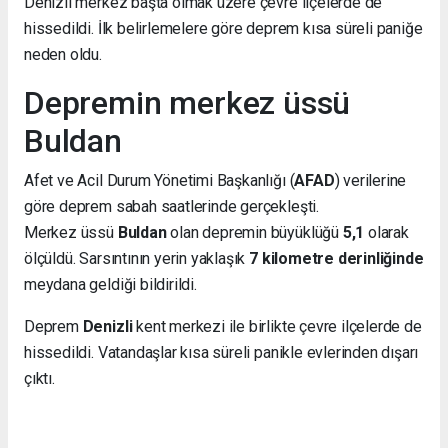
Denizli merkez başta olmak üzere çevre ilçelerde de
hissedildi. İlk belirlemelere göre deprem kısa süreli paniğe
neden oldu.
Depremin merkez üssü
Buldan
Afet ve Acil Durum Yönetimi Başkanlığı (
AFAD
) verilerine
göre deprem sabah saatlerinde gerçekleşti.
Merkez üssü
Buldan
olan depremin büyüklüğü
5,1
olarak
ölçüldü. Sarsıntının yerin yaklaşık
7 kilometre derinliğinde
meydana geldiği bildirildi.
Deprem
Denizli
kent merkezi ile birlikte çevre ilçelerde de
hissedildi. Vatandaşlar kısa süreli panikle evlerinden dışarı
çıktı.