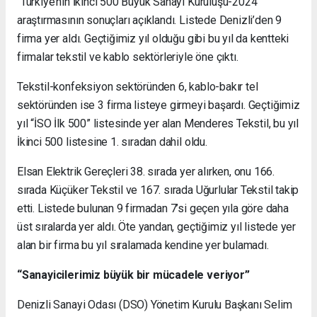
“Türkiye’nin İkinci 500 Büyük Sanayi Kuruluşu-2024”
araştırmasının sonuçları açıklandı. Listede Denizli’den 9
firma yer aldı. Geçtiğimiz yıl olduğu gibi bu yıl da kentteki
firmalar tekstil ve kablo sektörleriyle öne çıktı.
Tekstil-konfeksiyon sektöründen 6, kablo-bakır tel
sektöründen ise 3 firma listeye girmeyi başardı. Geçtiğimiz
yıl “İSO İlk 500” listesinde yer alan Menderes Tekstil, bu yıl
İkinci 500 listesine 1. sıradan dahil oldu.
Elsan Elektrik Gereçleri 38. sırada yer alırken, onu 166.
sırada Küçüker Tekstil ve 167. sırada Uğurlular Tekstil takip
etti. Listede bulunan 9 firmadan 7’si geçen yıla göre daha
üst sıralarda yer aldı. Öte yandan, geçtiğimiz yıl listede yer
alan bir firma bu yıl sıralamada kendine yer bulamadı.
“Sanayicilerimiz büyük bir mücadele veriyor”
Denizli Sanayi Odası (DSO) Yönetim Kurulu Başkanı Selim