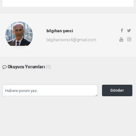
bilgihan şenci
bilgihansenci4@gmail.com
Okuyucu Yorumları
(0)
Gönder
Yorum yazarak Topluluk Kuralları’nı kabul etmiş bulunuyor ve rotayonhaber.com
sitesine yaptığınız yorumunuzla ilgili doğrudan veya dolaylı tüm sorumluluğu tek
başınıza üstleniyorsunuz. Yazılan tüm yorumlardan site yönetimi hiçbir şekilde
sorumlu tutulamaz.