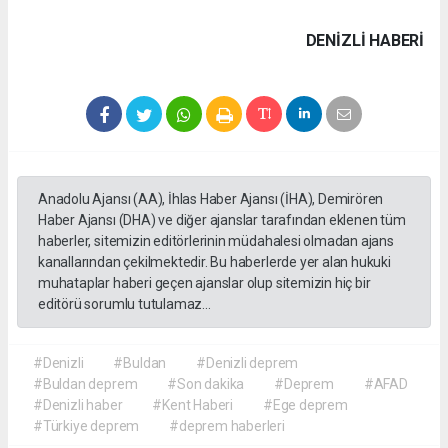
DENIZLI HABERİ
Anadolu Ajansı (AA), İhlas Haber Ajansı (İHA), Demirören
Haber Ajansı (DHA) ve diğer ajanslar tarafından eklenen tüm
haberler, sitemizin editörlerinin müdahalesi olmadan ajans
kanallarından çekilmektedir. Bu haberlerde yer alan hukuki
muhataplar haberi geçen ajanslar olup sitemizin hiç bir
editörü sorumlu tutulamaz...
#Denizli
#Buldan
#Denizli deprem
#Buldan deprem
#Son dakika
#Deprem
#AFAD
#Denizli haber
#Kent Haberi
#Ege deprem
#Türkiye deprem
#deprem haberleri