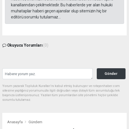
kanallarından çekilmektedir. Bu haberlerde yer alan hukuki
muhataplar haberi geçen ajanslar olup sitemizin hiç bir
editörü sorumlu tutulamaz...
Okuyucu Yorumları
(0)
Gönder
Yorum yazarak Topluluk Kuralları’nı kabul etmiş bulunuyor ve rotayonhaber.com
sitesine yaptığınız yorumunuzla ilgili doğrudan veya dolaylı tüm sorumluluğu tek
başınıza üstleniyorsunuz. Yazılan tüm yorumlardan site yönetimi hiçbir şekilde
sorumlu tutulamaz.
Anasayfa
Gündem