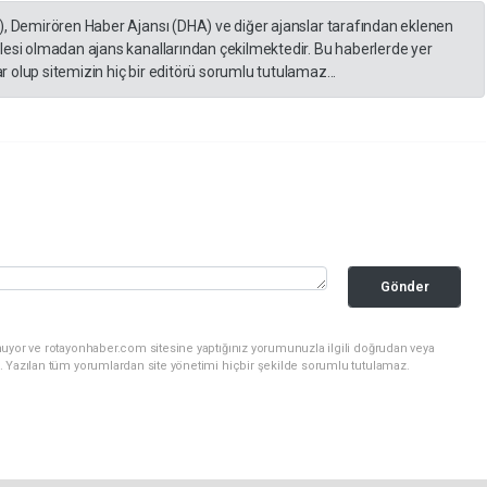
), Demirören Haber Ajansı (DHA) ve diğer ajanslar tarafından eklenen
lesi olmadan ajans kanallarından çekilmektedir. Bu haberlerde yer
 olup sitemizin hiç bir editörü sorumlu tutulamaz...
Gönder
nuyor ve rotayonhaber.com sitesine yaptığınız yorumunuzla ilgili doğrudan veya
. Yazılan tüm yorumlardan site yönetimi hiçbir şekilde sorumlu tutulamaz.