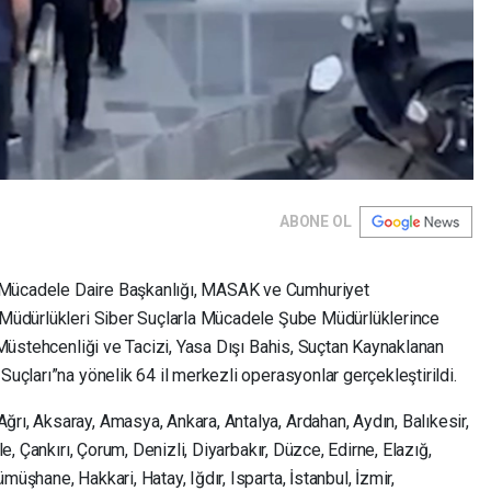
ABONE OL
 Mücadele Daire Başkanlığı, MASAK ve Cumhuriyet
t Müdürlükleri Siber Suçlarla Mücadele Şube Müdürlüklerince
k Müstehcenliği ve Tacizi, Yasa Dışı Bahis, Suçtan Kaynaklanan
Suçları”na yönelik 64 il merkezli operasyonlar gerçekleştirildi.
rı, Aksaray, Amasya, Ankara, Antalya, Ardahan, Aydın, Balıkesir,
le, Çankırı, Çorum, Denizli, Diyarbakır, Düzce, Edirne, Elazığ,
üşhane, Hakkari, Hatay, Iğdır, Isparta, İstanbul, İzmir,