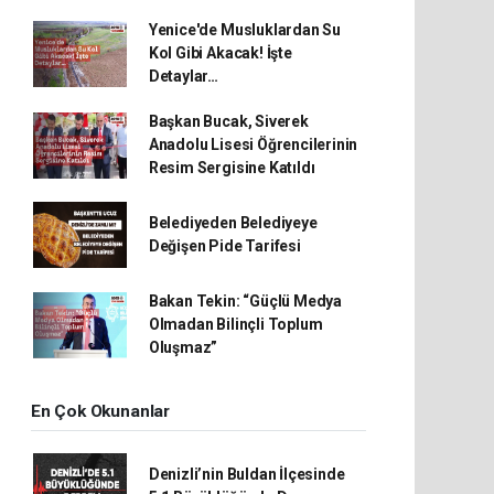
Yenice'de Musluklardan Su
Kol Gibi Akacak! İşte
Detaylar…
Başkan Bucak, Siverek
Anadolu Lisesi Öğrencilerinin
Resim Sergisine Katıldı
Belediyeden Belediyeye
Değişen Pide Tarifesi
Bakan Tekin: “Güçlü Medya
Olmadan Bilinçli Toplum
Oluşmaz”
En Çok Okunanlar
Denizli’nin Buldan İlçesinde