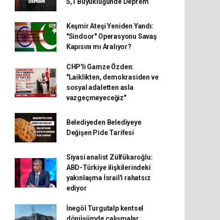
5,1 Büyüklüğünde Deprem
Keşmir Ateşi Yeniden Yandı:
"Sindoor" Operasyonu Savaş
Kapısını mı Aralıyor?
CHP'li Gamze Özden:
"Laiklikten, demokrasiden ve
sosyal adaletten asla
vazgeçmeyeceğiz"
Belediyeden Belediyeye
Değişen Pide Tarifesi
Siyasi analist Zülfükaroğlu:
ABD-Türkiye ilişkilerindeki
yakınlaşma İsrail'i rahatsız
ediyor
İnegöl Turgutalp kentsel
dönüşümde çalışmalar