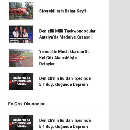
Sivereklilerin Bahar Keyfi
Denizlili Milli Taekwondocular
Antalya’da Madalya Kazandı
Yenice'de Musluklardan Su
Kol Gibi Akacak! İşte
Detaylar…
Denizli’nin Buldan İlçesinde
5,1 Büyüklüğünde Deprem
En Çok Okunanlar
Denizli’nin Buldan İlçesinde
5,1 Büyüklüğünde Deprem