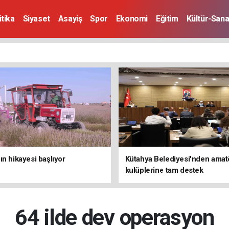
itika
Siyaset
Asayiş
Spor
Ekonomi
Eğitim
Kültür-Sana
ın hikayesi başlıyor
Kütahya Belediyesi'nden amat
kulüplerine tam destek
64 ilde dev operasyon