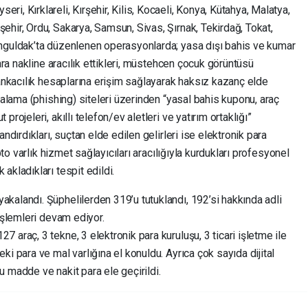
, Kırklareli, Kırşehir, Kilis, Kocaeli, Konya, Kütahya, Malatya,
hir, Ordu, Sakarya, Samsun, Sivas, Şırnak, Tekirdağ, Tokat,
onguldak’ta düzenlenen operasyonlarda; yasa dışı bahis ve kumar
para nakline aracılık ettikleri, müstehcen çocuk görüntüsü
bankacılık hesaplarına erişim sağlayarak haksız kazanç elde
talama (phishing) siteleri üzerinden “yasal bahis kuponu, araç
rojeleri, akıllı telefon/ev aletleri ve yatırım ortaklığı”
ndırdıkları, suçtan elde edilen gelirleri ise elektronik para
pto varlık hizmet sağlayıcıları aracılığıyla kurdukları profesyonel
akladıkları tespit edildi.
kalandı. Şüphelilerden 319’u tutuklandı, 192’si hakkında adli
işlemleri devam ediyor.
 araç, 3 tekne, 3 elektronik para kuruluşu, 3 ticari işletme ile
i para ve mal varlığına el konuldu. Ayrıca çok sayıda dijital
ucu madde ve nakit para ele geçirildi.