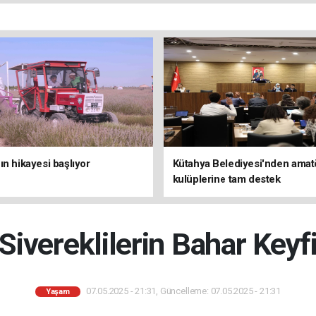
ın hikayesi başlıyor
Kütahya Belediyesi'nden amat
kulüplerine tam destek
Sivereklilerin Bahar Keyf
07.05.2025 - 21:31, Güncelleme: 07.05.2025 - 21:31
Yaşam