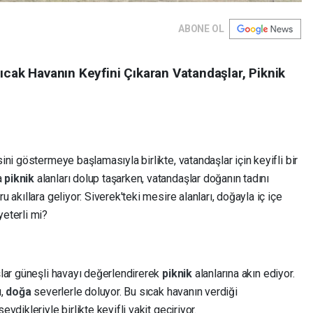
ABONE OL
 Sıcak Havanın Keyfini Çıkaran Vatandaşlar, Piknik
sini göstermeye başlamasıyla birlikte, vatandaşlar için keyifli bir
a
piknik
alanları dolup taşarken, vatandaşlar doğanın tadını
u akıllara geliyor: Siverek'teki mesire alanları, doğayla iç içe
yeterli mi?
aşlar güneşli havayı değerlendirerek
piknik
alanlarına akın ediyor.
ı,
doğa
severlerle doluyor. Bu sıcak havanın verdiği
vdikleriyle birlikte keyifli vakit geçiriyor.