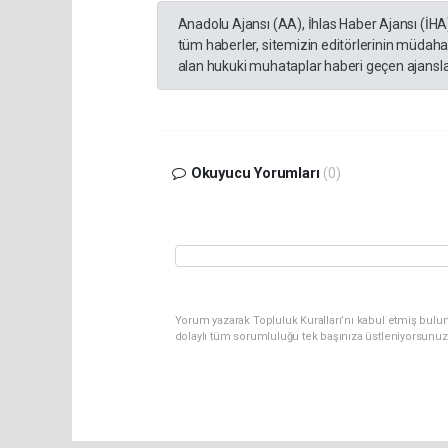
Anadolu Ajansı (AA), İhlas Haber Ajansı (İHA
tüm haberler, sitemizin editörlerinin müdaha
alan hukuki muhataplar haberi geçen ajanslar
Okuyucu Yorumları
(0)
Yorum yazarak Topluluk Kuralları’nı kabul etmiş bulu
dolaylı tüm sorumluluğu tek başınıza üstleniyorsunuz