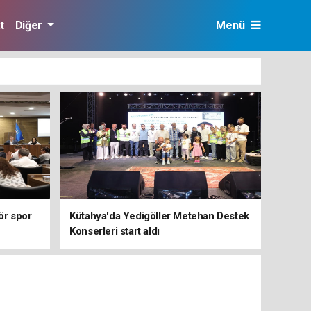
t
Diğer
Menü
ör spor
Kütahya'da Yedigöller Metehan Destek
Konserleri start aldı