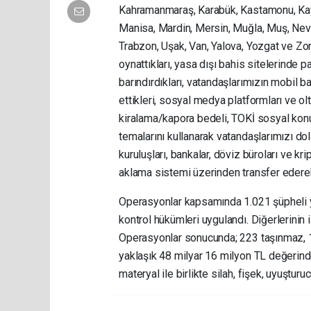
Kahramanmaraş, Karabük, Kastamonu, Kayseri
Manisa, Mardin, Mersin, Muğla, Muş, Nevşe
Trabzon, Uşak, Van, Yalova, Yozgat ve Z
oynattıkları, yasa dışı bahis sitelerinde 
barındırdıkları, vatandaşlarımızın mobil 
ettikleri, sosyal medya platformları ve ol
kiralama/kapora bedeli, TOKİ sosyal konut p
temalarını kullanarak vatandaşlarımızı dola
kuruluşları, bankalar, döviz büroları ve kri
aklama sistemi üzerinden transfer ederek 
Operasyonlar kapsamında 1.021 şüpheli ya
kontrol hükümleri uygulandı. Diğerlerinin 
Operasyonlar sonucunda; 223 taşınmaz, 127
yaklaşık 48 milyar 16 milyon TL değerindek
materyal ile birlikte silah, fişek, uyuştur