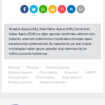
Anadolu Ajansı (AA), İhlas Haber Ajansı (İHA), Demirören
Haber Ajansı (DHA) ve diğer ajanslar tarafından eklenen tüm
haberler, sitemizin editörlerinin müdahalesi olmadan ajans
kanallarından çekilmektedir. Bu haberlerde yer alan hukuki
muhataplar haberi geçen ajanslar olup sitemizin hiç bir
editörü sorumlu tutulamaz...
#Denizli
#Buldan
#Denizli deprem
#Buldan deprem
#Son dakika
#Deprem
#AFAD
#Denizli haber
#Kent Haberi
#Ege deprem
#Türkiye deprem
#deprem haberleri