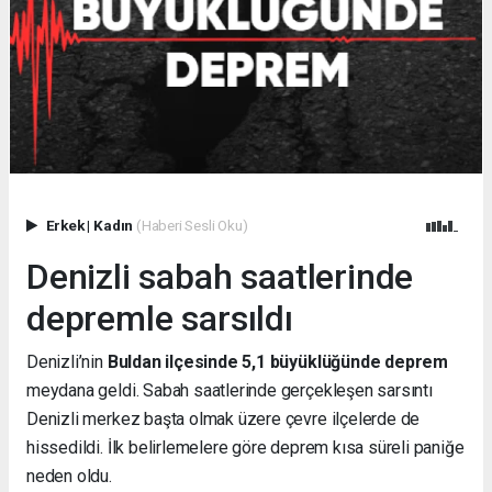
Erkek
|
Kadın
(Haberi Sesli Oku)
Denizli sabah saatlerinde
depremle sarsıldı
Denizli’nin
Buldan ilçesinde 5,1 büyüklüğünde deprem
meydana geldi. Sabah saatlerinde gerçekleşen sarsıntı
Denizli merkez başta olmak üzere çevre ilçelerde de
hissedildi. İlk belirlemelere göre deprem kısa süreli paniğe
neden oldu.