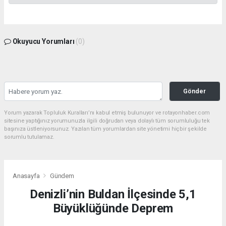
Okuyucu Yorumları
(0)
Gönder
Yorum yazarak Topluluk Kuralları’nı kabul etmiş bulunuyor ve rotayonhaber.com
sitesine yaptığınız yorumunuzla ilgili doğrudan veya dolaylı tüm sorumluluğu tek
başınıza üstleniyorsunuz. Yazılan tüm yorumlardan site yönetimi hiçbir şekilde
sorumlu tutulamaz.
Anasayfa
Gündem
Denizli’nin Buldan İlçesinde 5,1
Büyüklüğünde Deprem