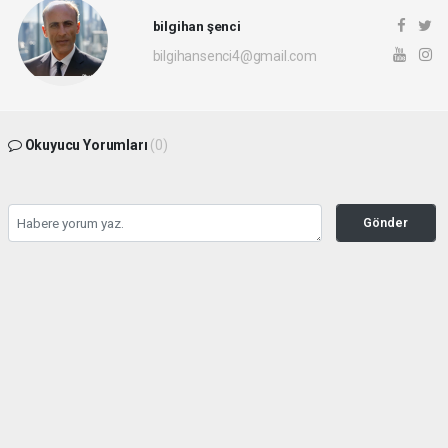
bilgihan şenci
bilgihansenci4@gmail.com
Okuyucu Yorumları
(0)
Gönder
Yorum yazarak Topluluk Kuralları’nı kabul etmiş bulunuyor ve rotayonhaber.com
sitesine yaptığınız yorumunuzla ilgili doğrudan veya dolaylı tüm sorumluluğu tek
başınıza üstleniyorsunuz. Yazılan tüm yorumlardan site yönetimi hiçbir şekilde
sorumlu tutulamaz.
haber paketi
haber scripti
haber yazılımı
Tüm hakları saklı tutulmaktadır.Copyright 2026©