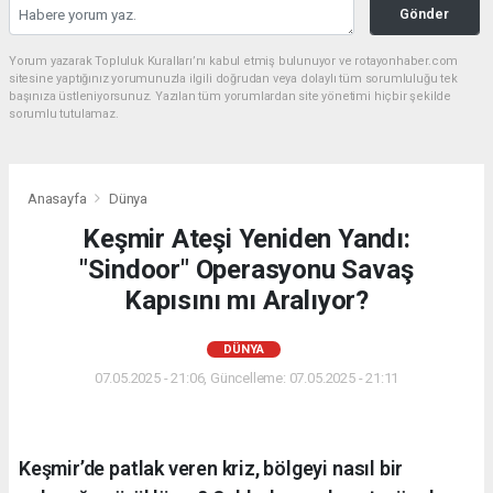
Gönder
Yorum yazarak Topluluk Kuralları’nı kabul etmiş bulunuyor ve rotayonhaber.com
sitesine yaptığınız yorumunuzla ilgili doğrudan veya dolaylı tüm sorumluluğu tek
başınıza üstleniyorsunuz. Yazılan tüm yorumlardan site yönetimi hiçbir şekilde
sorumlu tutulamaz.
Anasayfa
Dünya
Keşmir Ateşi Yeniden Yandı:
"Sindoor" Operasyonu Savaş
Kapısını mı Aralıyor?
DÜNYA
07.05.2025 - 21:06, Güncelleme: 07.05.2025 - 21:11
Keşmir’de patlak veren kriz, bölgeyi nasıl bir