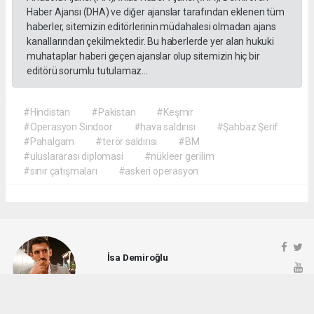
Haber Ajansı (DHA) ve diğer ajanslar tarafından eklenen tüm
haberler, sitemizin editörlerinin müdahalesi olmadan ajans
kanallarından çekilmektedir. Bu haberlerde yer alan hukuki
muhataplar haberi geçen ajanslar olup sitemizin hiç bir
editörü sorumlu tutulamaz...
#Hindistan
#Pakistan
#Keşmir
#Operasyon Sindoor
#hava saldırısı
#Şahbaz Şerif
#Pahalgam
#terör saldırısı
#BM
#uluslararası diplomasi
#nükleer gerilim
#sınır çatışmaları
#askeri operasyon
İsa Demiroğlu
demiroglu6972.isa@gmail.com