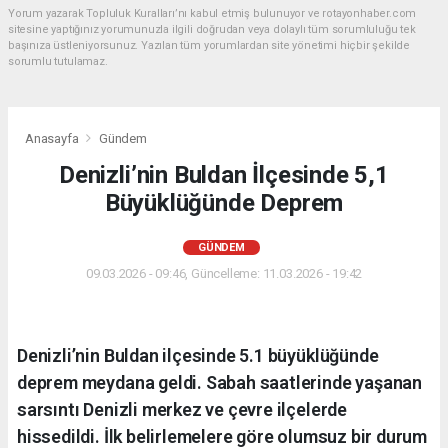
Yorum yazarak Topluluk Kuralları’nı kabul etmiş bulunuyor ve rotayonhaber.com
sitesine yaptığınız yorumunuzla ilgili doğrudan veya dolaylı tüm sorumluluğu tek
başınıza üstleniyorsunuz. Yazılan tüm yorumlardan site yönetimi hiçbir şekilde
sorumlu tutulamaz.
Anasayfa
Gündem
Denizli’nin Buldan İlçesinde 5,1
Büyüklüğünde Deprem
GÜNDEM
09.03.2026 - 09:46, Güncelleme: 11.03.2026 - 19:42
Denizli’nin Buldan ilçesinde 5.1 büyüklüğünde
deprem meydana geldi. Sabah saatlerinde yaşanan
sarsıntı Denizli merkez ve çevre ilçelerde
hissedildi. İlk belirlemelere göre olumsuz bir durum