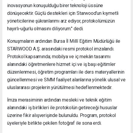
inovasyonun konuşulduğu birer teknoloji üssüne
dönüşecektir. Güçlü destekleri için Starwood’un kıymetli
yöneticilerine şükranlarımı arz ediyor, protokolümüzün
hayırlı-uğurlu olmasını diliyorum." dedi.
Konuşmaların ardından Bursa İl Millî Eğitim Müdürlüğü ile
STARWOOD A.Ş. arasındaki resmi protokol imzalandı.
Protokol kapsamında; mobilya ve iç mekân tasarımı
alanındaki öğretmenlere hizmet içi ve iş başı eğitimler
düzenlenmesi, öğretim programları ile ders materyallerinin
güncellenmesi ve SMM faaliyet alanlarına yönelik ulusal ve
uluslararası projelerin yürütülmesi hedeflenmektedir.
İmza merasiminin ardından mesleki ve teknik eğitim
alanındaki iş birlikleri ile protokolün getireceği hususlar
üzerine fikir alışverişinde bulunuldu. Program, protokol
üyeleriyle birlikte çekilen fotoğraf ile sona erdi.