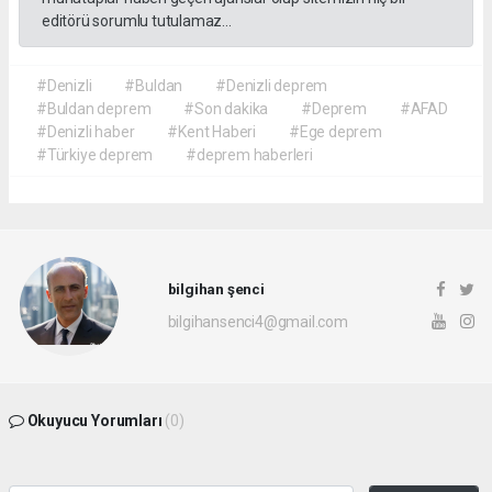
editörü sorumlu tutulamaz...
#Denizli
#Buldan
#Denizli deprem
#Buldan deprem
#Son dakika
#Deprem
#AFAD
#Denizli haber
#Kent Haberi
#Ege deprem
#Türkiye deprem
#deprem haberleri
bilgihan şenci
bilgihansenci4@gmail.com
Okuyucu Yorumları
(0)