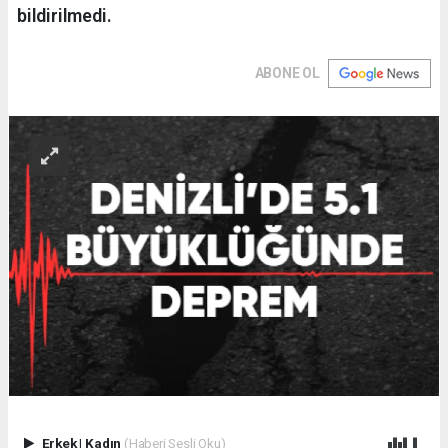
bildirilmedi.
ABONE OL
Erkek
|
Kadın
(Haberi Sesli Oku)