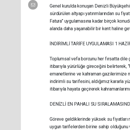
Genel kurulda konuşan Denizli Büyükşehir
sürdürülen altyapı yatırımlarından su fiy
Fatura” uygulamasına kadar birçok konuda
alanda daha yaşanabilir bir kent haline get
İNDİRİMLİ TARİFE UYGULAMASI 1 HAZ
Toplumsal vefa borcunu her fırsatta dile 
itibarıyla yürürlüğe gireceğini belirterek,
emanetlerine ve kahraman gazilerimize n
indirimli su tarifesini, aldığımız kararla 
itibarıyla hayata geçirerek kahramanları
DENİZLİ EN PAHALI SU SIRALAMASINDA
Göreve geldiklerinde yüksek su fiyatları 
uygun tarifelerden birine sahip olduğunu