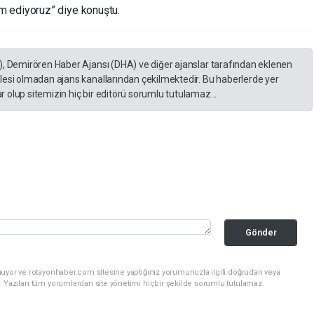
m ediyoruz” diye konuştu.
), Demirören Haber Ajansı (DHA) ve diğer ajanslar tarafından eklenen
lesi olmadan ajans kanallarından çekilmektedir. Bu haberlerde yer
 olup sitemizin hiç bir editörü sorumlu tutulamaz...
Gönder
nuyor ve rotayonhaber.com sitesine yaptığınız yorumunuzla ilgili doğrudan veya
. Yazılan tüm yorumlardan site yönetimi hiçbir şekilde sorumlu tutulamaz.