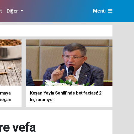
t
Diğer
Menü
ırmaya
Keşan Yayla Sahili'nde bot faciası! 2
 vegan
kişi aranıyor
i ortaya
ere vefa