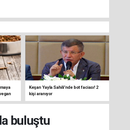
ırmaya
Keşan Yayla Sahili'nde bot faciası! 2
 vegan
kişi aranıyor
i ortaya
la buluştu