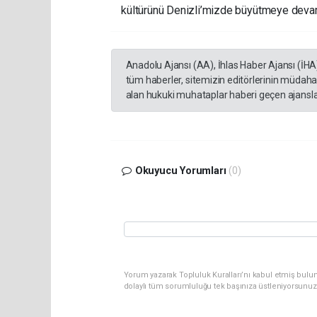
kültürünü Denizli’mizde büyütmeye deva
Anadolu Ajansı (AA), İhlas Haber Ajansı (İHA
tüm haberler, sitemizin editörlerinin müdaha
alan hukuki muhataplar haberi geçen ajanslar
Okuyucu Yorumları
(0)
Yorum yazarak Topluluk Kuralları’nı kabul etmiş bulu
dolaylı tüm sorumluluğu tek başınıza üstleniyorsunuz