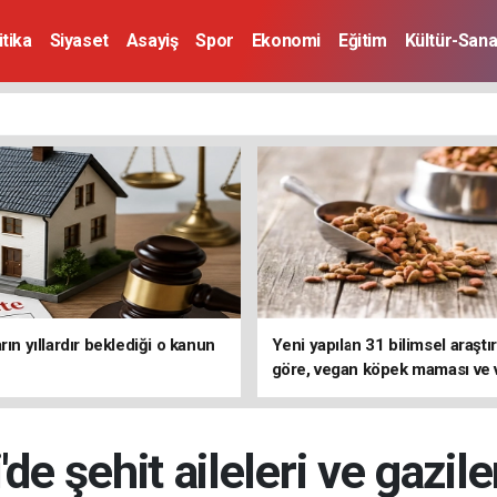
itika
Siyaset
Asayiş
Spor
Ekonomi
Eğitim
Kültür-Sana
rın yıllardır beklediği o kanun
Yeni yapılan 31 bilimsel araşt
göre, vegan köpek maması ve
kedi mamasının iyi sindirildiğin
koydu
'de şehit aileleri ve gazil