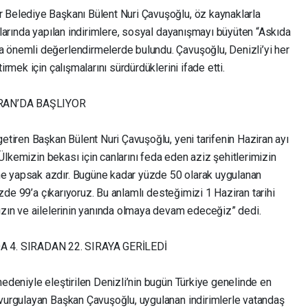
 Belediye Başkanı Bülent Nuri Çavuşoğlu, öz kaynaklarla
atlarında yapılan indirimlere, sosyal dayanışmayı büyüten “Askıda
 önemli değerlendirmelerde bulundu. Çavuşoğlu, Denizli’yi her
irmek için çalışmalarını sürdürdüklerini ifade etti.
İRAN’DA BAŞLIYOR
getiren Başkan Bülent Nuri Çavuşoğlu, yeni tarifenin Haziran ayı
 “Ülkemizin bekası için canlarını feda eden aziz şehitlerimizin
e yapsak azdır. Bugüne kadar yüzde 50 olarak uygulanan
yüzde 99’a çıkarıyoruz. Bu anlamlı desteğimizi 1 Haziran tarihi
mızın ve ailelerinin yanında olmaya devam edeceğiz” dedi.
 4. SIRADAN 22. SIRAYA GERİLEDİ
nedeniyle eleştirilen Denizli’nin bugün Türkiye genelinde en
 vurgulayan Başkan Çavuşoğlu, uygulanan indirimlerle vatandaş