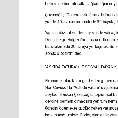
bütçesine önemli katkı sağlandığını söyle
Çavuşoğlu, “Göreve geldiğimizde Denizli, 
yüzde 40’a varan indirimlerle 30 büyükşehi
Yapılan düzenlemeler sayesinde yaklaşık
Denizli, Ege Bölgesi’nde su ücretlerinin
bu sıralamada 30. sıraya yerleşmek. Bu s
sonuç olacaktır” dedi.
“ASKIDA FATURA” İLE SOSYAL DAYANI
Ekonomik olarak zor günlerden geçen dar g
Nuri Çavuşoğlu, “Askıda Fatura” uygulama
söyledi. Başkan Çavuşoğlu, toplumsal birl
derdine derman olmak isteyen tüm hemşe
ücretini ödemekte güçlük çeken vatandaş
katkı sunabilirsiniz. Bizler, alan el ile ve