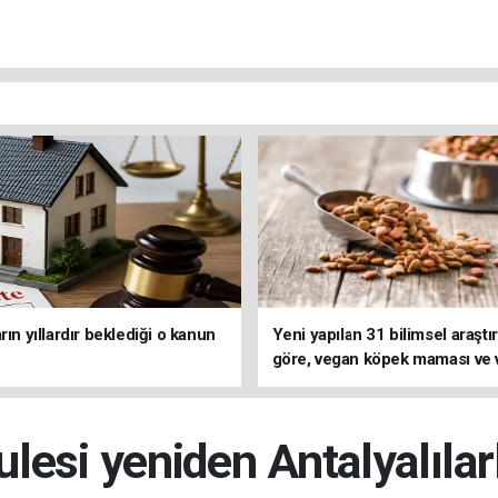
rın yıllardır beklediği o kanun
Yeni yapılan 31 bilimsel araşt
göre, vegan köpek maması ve
kedi mamasının iyi sindirildiğin
koydu
Kulesi yeniden Antalyalılar