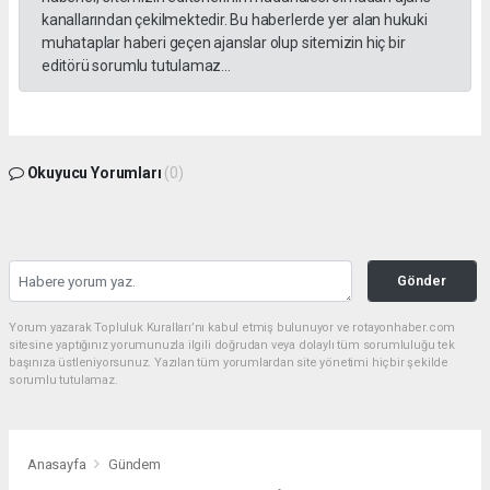
kanallarından çekilmektedir. Bu haberlerde yer alan hukuki
muhataplar haberi geçen ajanslar olup sitemizin hiç bir
editörü sorumlu tutulamaz...
Okuyucu Yorumları
(0)
Gönder
Yorum yazarak Topluluk Kuralları’nı kabul etmiş bulunuyor ve rotayonhaber.com
sitesine yaptığınız yorumunuzla ilgili doğrudan veya dolaylı tüm sorumluluğu tek
başınıza üstleniyorsunuz. Yazılan tüm yorumlardan site yönetimi hiçbir şekilde
sorumlu tutulamaz.
Anasayfa
Gündem