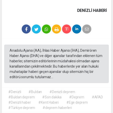
DENIZLI HABERİ
Anadolu Ajansı (AA), İhlas Haber Ajansı (İHA), Demirören
Haber Ajansı (DHA) ve diğer ajanslar tarafından eklenen tüm
haberler, sitemizin editörlerinin müdahalesi olmadan ajans
kanallarından çekilmektedir. Bu haberlerde yer alan hukuki
muhataplar haberi geçen ajanslar olup sitemizin hiç bir
editörü sorumlu tutulamaz...
#Denizli
#Buldan
#Denizli deprem
#Buldan deprem
#Son dakika
#Deprem
#AFAD
#Denizli haber
#Kent Haberi
#Ege deprem
#Türkiye deprem
#deprem haberleri