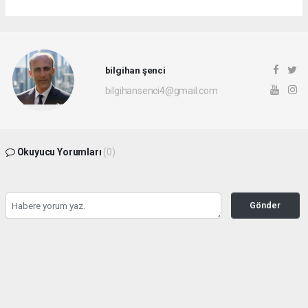
bilgihan şenci
bilgihansenci4@gmail.com
Okuyucu Yorumları
(0)
Gönder
Yorum yazarak Topluluk Kuralları’nı kabul etmiş bulunuyor ve rotayonhaber.com
sitesine yaptığınız yorumunuzla ilgili doğrudan veya dolaylı tüm sorumluluğu tek
başınıza üstleniyorsunuz. Yazılan tüm yorumlardan site yönetimi hiçbir şekilde
sorumlu tutulamaz.