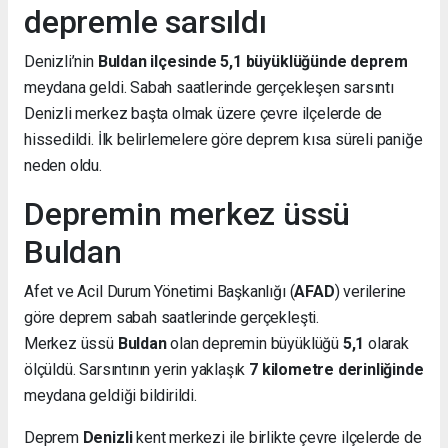
depremle sarsıldı
Denizli’nin
Buldan ilçesinde 5,1 büyüklüğünde deprem
meydana geldi. Sabah saatlerinde gerçekleşen sarsıntı
Denizli merkez başta olmak üzere çevre ilçelerde de
hissedildi. İlk belirlemelere göre deprem kısa süreli paniğe
neden oldu.
Depremin merkez üssü
Buldan
Afet ve Acil Durum Yönetimi Başkanlığı (
AFAD
) verilerine
göre deprem sabah saatlerinde gerçekleşti.
Merkez üssü
Buldan
olan depremin büyüklüğü
5,1
olarak
ölçüldü. Sarsıntının yerin yaklaşık
7 kilometre derinliğinde
meydana geldiği bildirildi.
Deprem
Denizli
kent merkezi ile birlikte çevre ilçelerde de