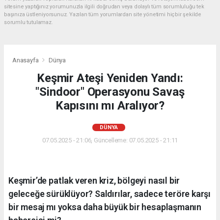
sitesine yaptığınız yorumunuzla ilgili doğrudan veya dolaylı tüm sorumluluğu tek
başınıza üstleniyorsunuz. Yazılan tüm yorumlardan site yönetimi hiçbir şekilde
sorumlu tutulamaz.
Anasayfa
Dünya
Keşmir Ateşi Yeniden Yandı:
"Sindoor" Operasyonu Savaş
Kapısını mı Aralıyor?
DÜNYA
07.05.2025 - 21:06, Güncelleme: 07.05.2025 - 21:11
Keşmir’de patlak veren kriz, bölgeyi nasıl bir
geleceğe sürüklüyor? Saldırılar, sadece teröre karşı
bir mesaj mı yoksa daha büyük bir hesaplaşmanın