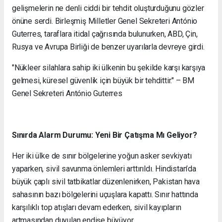
gelişmelerin ne denli ciddi bir tehdit oluşturduğunu gözler
önüne serdi. Birleşmiş Milletler Genel Sekreteri António
Guterres, taraflara itidal çağrısında bulunurken, ABD, Çin,
Rusya ve Avrupa Birliği de benzer uyarılarla devreye girdi.
"Nükleer silahlara sahip iki ülkenin bu şekilde karşı karşıya
gelmesi, küresel güvenlik için büyük bir tehdittir." – BM
Genel Sekreteri António Guterres
Sınırda Alarm Durumu: Yeni Bir Çatışma Mı Geliyor?
Her iki ülke de sınır bölgelerine yoğun asker sevkiyatı
yaparken, sivil savunma önlemleri arttırıldı. Hindistan’da
büyük çaplı sivil tatbikatlar düzenlenirken, Pakistan hava
sahasının bazı bölgelerini uçuşlara kapattı. Sınır hattında
karşılıklı top atışları devam ederken, sivil kayıpların
artmasından duyulan endişe büyüyor.