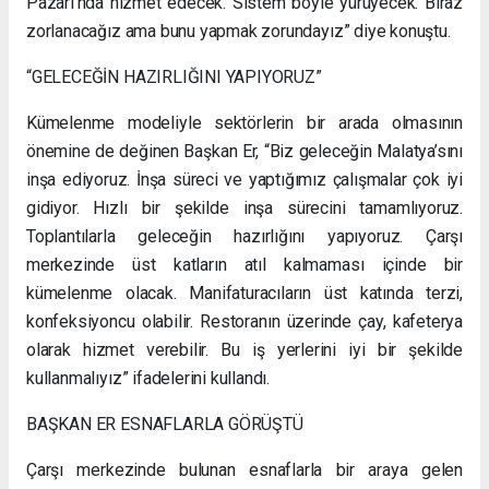
Pazarı’nda hizmet edecek. Sistem böyle yürüyecek. Biraz
zorlanacağız ama bunu yapmak zorundayız” diye konuştu.
“GELECEĞİN HAZIRLIĞINI YAPIYORUZ”
Kümelenme modeliyle sektörlerin bir arada olmasının
önemine de değinen Başkan Er, “Biz geleceğin Malatya’sını
inşa ediyoruz. İnşa süreci ve yaptığımız çalışmalar çok iyi
gidiyor. Hızlı bir şekilde inşa sürecini tamamlıyoruz.
Toplantılarla geleceğin hazırlığını yapıyoruz. Çarşı
merkezinde üst katların atıl kalmaması içinde bir
kümelenme olacak. Manifaturacıların üst katında terzi,
konfeksiyoncu olabilir. Restoranın üzerinde çay, kafeterya
olarak hizmet verebilir. Bu iş yerlerini iyi bir şekilde
kullanmalıyız” ifadelerini kullandı.
BAŞKAN ER ESNAFLARLA GÖRÜŞTÜ
Çarşı merkezinde bulunan esnaflarla bir araya gelen