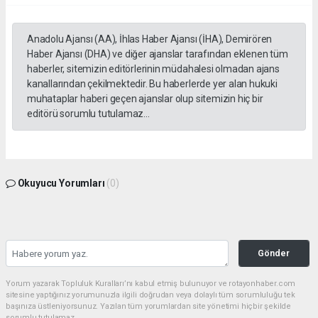
Anadolu Ajansı (AA), İhlas Haber Ajansı (İHA), Demirören
Haber Ajansı (DHA) ve diğer ajanslar tarafından eklenen tüm
haberler, sitemizin editörlerinin müdahalesi olmadan ajans
kanallarından çekilmektedir. Bu haberlerde yer alan hukuki
muhataplar haberi geçen ajanslar olup sitemizin hiç bir
editörü sorumlu tutulamaz...
Okuyucu Yorumları
(0)
Gönder
Yorum yazarak Topluluk Kuralları’nı kabul etmiş bulunuyor ve rotayonhaber.com
sitesine yaptığınız yorumunuzla ilgili doğrudan veya dolaylı tüm sorumluluğu tek
başınıza üstleniyorsunuz. Yazılan tüm yorumlardan site yönetimi hiçbir şekilde
sorumlu tutulamaz.