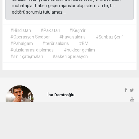
muhataplar haberi geçen ajanslar olup sitemizin hiç bir
editörü sorumlu tutulamaz...
#Hindistan
#Pakistan
#Keşmir
#Operasyon Sindoor
#hava saldırısı
#Şahbaz Şerif
#Pahalgam
#terör saldırısı
#BM
#uluslararası diplomasi
#nükleer gerilim
#sınır çatışmaları
#askeri operasyon
İsa Demiroğlu
demiroglu6972.isa@gmail.com
Okuyucu Yorumları
(0)