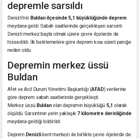
depremle sarsıldı
Denizli’nin
Buldan ilçesinde 5,1 büyüklüğünde deprem
meydana geldi. Sabah saatlerinde gerçekleşen sarsıntı
Denizli merkez başta olmak üzere çevre ilçelerde de
hissedildi. İlk belirlemelere göre deprem kısa süreli paniğe
neden oldu.
Depremin merkez üssü
Buldan
Afet ve Acil Durum Yönetimi Başkanlığı (
AFAD
) verilerine
göre deprem sabah saatlerinde gerçekleşti.
Merkez üssü
Buldan
olan depremin büyüklüğü
5,1
olarak
ölçüldü. Sarsıntının yerin yaklaşık
7 kilometre derinliğinde
meydana geldiği bildirildi.
Deprem
Denizli
kent merkezi ile birlikte çevre ilçelerde de