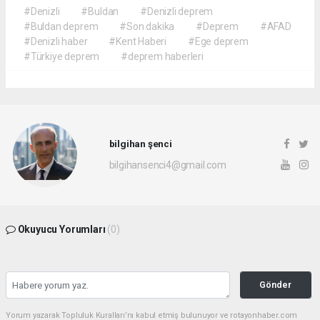
#Denizli
#Buldan
#Denizli deprem
#Buldan deprem
#Son dakika
#Deprem
#AFAD
#Denizli haber
#Kent Haberi
#Ege deprem
#Türkiye deprem
#deprem haberleri
bilgihan şenci
bilgihansenci4@gmail.com
Okuyucu Yorumları
(0)
Gönder
Yorum yazarak Topluluk Kuralları’nı kabul etmiş bulunuyor ve rotayonhaber.com