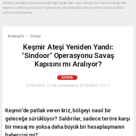
sitesine yaptığınız yorumunuzla ilgili doğrudan veya dolaylı tüm sorumluluğu tek
başınıza üstleniyorsunuz. Yazılan tüm yorumlardan site yönetimi hiçbir şekilde
sorumlu tutulamaz.
Anasayfa
Dünya
Keşmir Ateşi Yeniden Yandı:
"Sindoor" Operasyonu Savaş
Kapısını mı Aralıyor?
DÜNYA
07.05.2025 - 21:06, Güncelleme: 07.05.2025 - 21:11
Keşmir’de patlak veren kriz, bölgeyi nasıl bir
geleceğe sürüklüyor? Saldırılar, sadece teröre karşı
bir mesaj mı yoksa daha büyük bir hesaplaşmanın
habercisi mi?