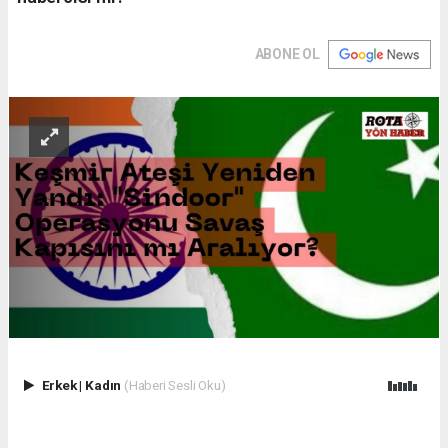
ABONE OL
Erkek
|
Kadın
(Haberi Sesli Oku)