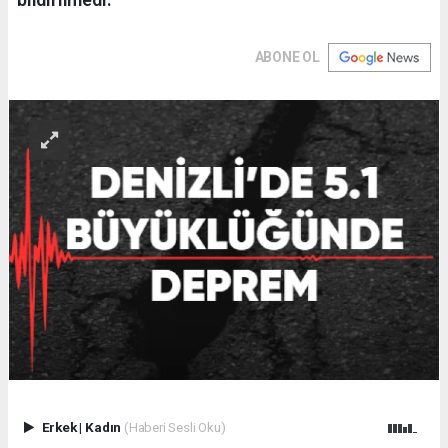
ABONE OL
Erkek
|
Kadın
(Haberi Sesli Oku)