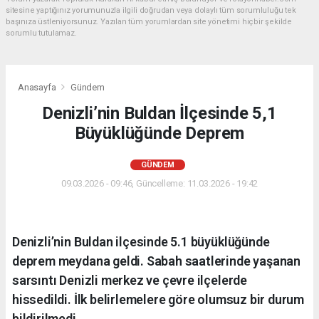
sitesine yaptığınız yorumunuzla ilgili doğrudan veya dolaylı tüm sorumluluğu tek
başınıza üstleniyorsunuz. Yazılan tüm yorumlardan site yönetimi hiçbir şekilde
sorumlu tutulamaz.
Anasayfa
Gündem
Denizli’nin Buldan İlçesinde 5,1
Büyüklüğünde Deprem
GÜNDEM
09.03.2026 - 09:46, Güncelleme: 11.03.2026 - 19:42
Denizli’nin Buldan ilçesinde 5.1 büyüklüğünde
deprem meydana geldi. Sabah saatlerinde yaşanan
sarsıntı Denizli merkez ve çevre ilçelerde
hissedildi. İlk belirlemelere göre olumsuz bir durum
bildirilmedi.