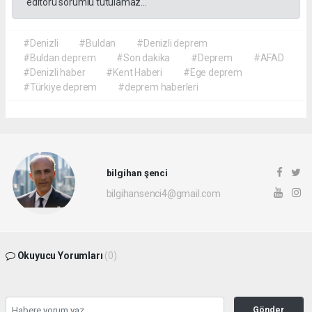
editörü sorumlu tutulamaz...
#Denizli
#Buldan
#Denizli deprem
#Buldan deprem
#Son dakika
#Deprem
#AFAD
#Denizli haber
#Kent Haberi
#Ege deprem
#Türkiye deprem
#deprem haberleri
bilgihan şenci
bilgihansenci4@gmail.com
Okuyucu Yorumları
(0)
Gönder