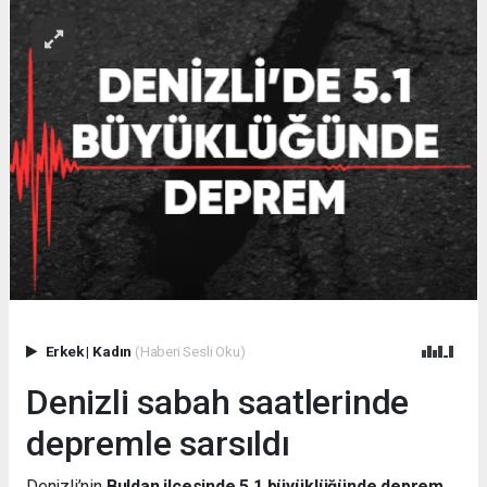
Erkek
|
Kadın
(Haberi Sesli Oku)
Denizli sabah saatlerinde
depremle sarsıldı
Denizli’nin
Buldan ilçesinde 5,1 büyüklüğünde deprem