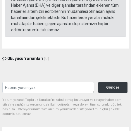
Haber Ajansı (DHA) ve diğer ajanslar tarafından eklenen tüm
haberler, sitemizin editörlerinin müdahalesi olmadan ajans
kanallarından çekilmektedir. Bu haberlerde yer alan hukuki
muhataplar haberi geçen ajanslar olup sitemizin hiç bir
editörü sorumlu tutulamaz...
Okuyucu Yorumları
(0)
Gönder
Yorum yazarak Topluluk Kuralları’nı kabul etmiş bulunuyor ve rotayonhaber.com
sitesine yaptığınız yorumunuzla ilgili doğrudan veya dolaylı tüm sorumluluğu tek
başınıza üstleniyorsunuz. Yazılan tüm yorumlardan site yönetimi hiçbir şekilde
sorumlu tutulamaz.