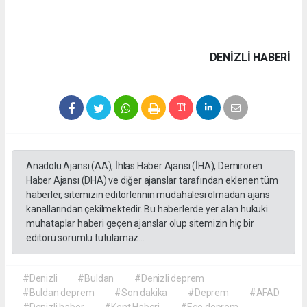
DENIZLI HABERİ
Anadolu Ajansı (AA), İhlas Haber Ajansı (İHA), Demirören
Haber Ajansı (DHA) ve diğer ajanslar tarafından eklenen tüm
haberler, sitemizin editörlerinin müdahalesi olmadan ajans
kanallarından çekilmektedir. Bu haberlerde yer alan hukuki
muhataplar haberi geçen ajanslar olup sitemizin hiç bir
editörü sorumlu tutulamaz...
#Denizli
#Buldan
#Denizli deprem
#Buldan deprem
#Son dakika
#Deprem
#AFAD
#Denizli haber
#Kent Haberi
#Ege deprem