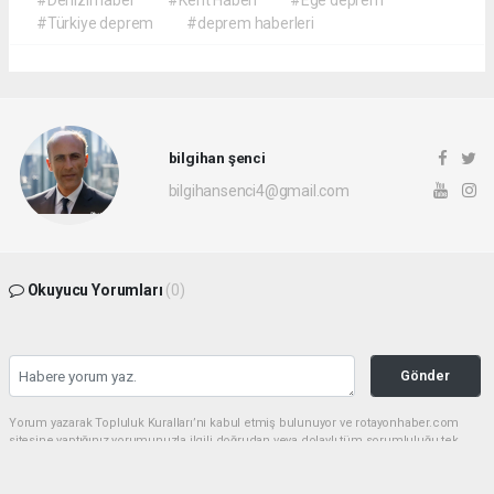
#Türkiye deprem
#deprem haberleri
bilgihan şenci
bilgihansenci4@gmail.com
Okuyucu Yorumları
(0)
Gönder
Yorum yazarak Topluluk Kuralları’nı kabul etmiş bulunuyor ve rotayonhaber.com
sitesine yaptığınız yorumunuzla ilgili doğrudan veya dolaylı tüm sorumluluğu tek
başınıza üstleniyorsunuz. Yazılan tüm yorumlardan site yönetimi hiçbir şekilde
sorumlu tutulamaz.