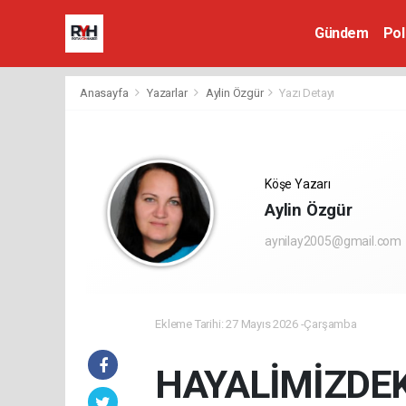
Gündem
Pol
Anasayfa
Yazarlar
Aylin Özgür
Yazı Detayı
Köşe Yazarı
Aylin Özgür
aynilay2005@gmail.com
Ekleme Tarihi: 27 Mayıs 2026 -Çarşamba
HAYALİMİZDE