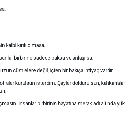
sa.
n kalbi kırık olmasa.
anlar birbirine sadece baksa ve anlaşılsa.
zun cümlelere değil, içten bir bakışa ihtiyaç vardır.
sofralar kurulsun isterdim. Çaylar doldurulsun, kahkahalar
un.
çmasın. İnsanlar birbirinin hayatına merak adı altında yük