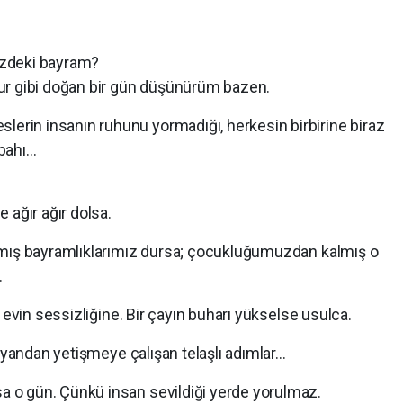
izdeki bayram?
zur gibi doğan bir gün düşünürüm bazen.
eslerin insanın ruhunu yormadığı, herkesin birbirine biraz
bahı…
 ağır ağır dolsa.
lmış bayramlıklarımız dursa; çocukluğumuzdan kalmış o
.
 evin sessizliğine. Bir çayın buharı yükselse usulca.
r yandan yetişmeye çalışan telaşlı adımlar…
o gün. Çünkü insan sevildiği yerde yorulmaz.