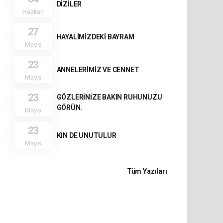
DİZİLER
Haziran
27
HAYALİMİZDEKİ BAYRAM
Mayıs
23
ANNELERİMİZ VE CENNET
Mayıs
23
GÖZLERİNİZE BAKIN RUHUNUZU
GÖRÜN.
Mayıs
23
KİN DE UNUTULUR
Mayıs
Tüm Yazıları