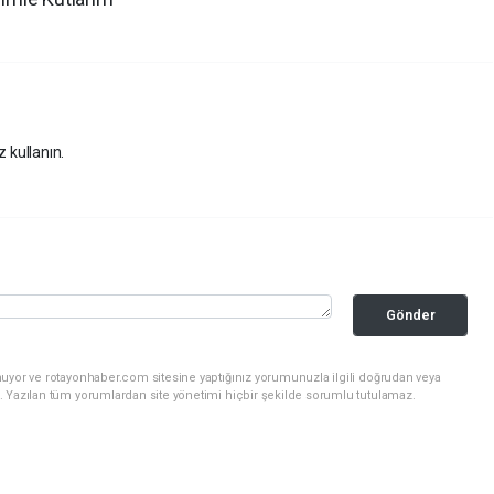
z kullanın.
Gönder
nuyor ve rotayonhaber.com sitesine yaptığınız yorumunuzla ilgili doğrudan veya
. Yazılan tüm yorumlardan site yönetimi hiçbir şekilde sorumlu tutulamaz.