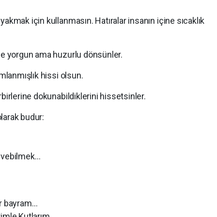
yakmak için kullanmasın. Hatıralar insanın içine sıcaklık
ine yorgun ama huzurlu dönsünler.
amlanmışlık hissi olsun.
birlerine dokunabildiklerini hissetsinler.
larak budur:
sevebilmek…
ir bayram…
rimle Kutlarım