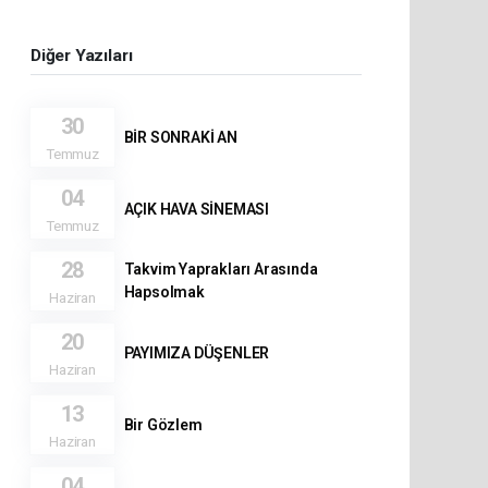
Diğer Yazıları
30
BİR SONRAKİ AN
Temmuz
04
AÇIK HAVA SİNEMASI
Temmuz
28
Takvim Yaprakları Arasında
Hapsolmak
Haziran
20
PAYIMIZA DÜŞENLER
Haziran
13
Bir Gözlem
Haziran
04