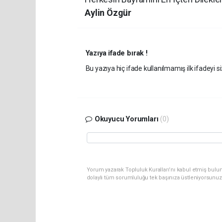
Aylin Özgür
Yazıya ifade bırak !
Bu yazıya hiç ifade kullanılmamış ilk ifadeyi si
Okuyucu Yorumları
(0)
Yorum yazarak Topluluk Kuralları’nı kabul etmiş bulu
dolaylı tüm sorumluluğu tek başınıza üstleniyorsunuz