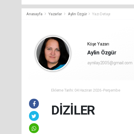
Anasayfa
Yazarlar
Aylin Özgür
Yazı Detayı
Köşe Yazarı
Aylin Özgür
aynilay2005@gmail.com
Ekleme Tarihi: 04 Haziran 2026 -Perşembe
DİZİLER