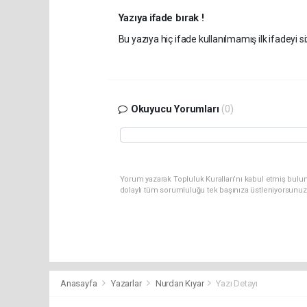
Yazıya ifade bırak !
Bu yazıya hiç ifade kullanılmamış ilk ifadeyi si
Okuyucu Yorumları
(0)
Yorum yazarak Topluluk Kuralları’nı kabul etmiş bulu
dolaylı tüm sorumluluğu tek başınıza üstleniyorsunuz
Anasayfa
Yazarlar
Nurdan Kıyar
Yazı Detayı