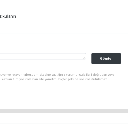
z kullanın.
Gönder
nuyor ve rotayonhaber.com sitesine yaptığınız yorumunuzla ilgili doğrudan veya
. Yazılan tüm yorumlardan site yönetimi hiçbir şekilde sorumlu tutulamaz.