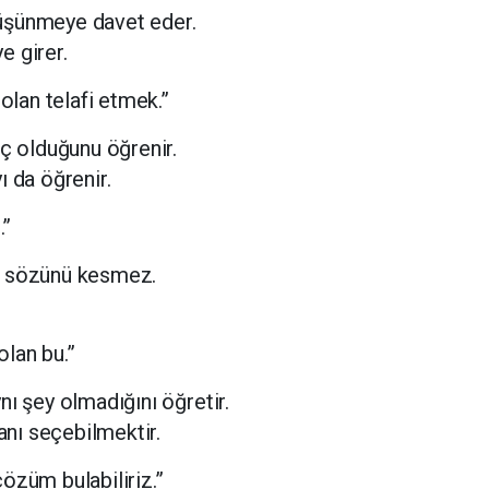
üşünmeye davet eder.
e girer.
 olan telafi etmek.”
eç olduğunu öğrenir.
ı da öğrenir.
.”
n sözünü kesmez.
lan bu.”
nı şey olmadığını öğretir.
lanı seçebilmektir.
özüm bulabiliriz.”