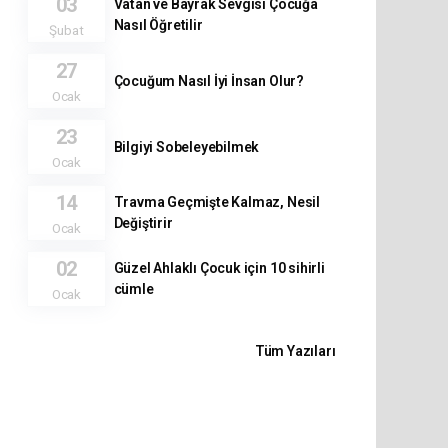
03
Vatan ve Bayrak Sevgisi Çocuğa
Nasıl Öğretilir
Şubat
27
Çocuğum Nasıl İyi İnsan Olur?
Ocak
23
Bilgiyi Sobeleyebilmek
Ocak
14
Travma Geçmişte Kalmaz, Nesil
Değiştirir
Ocak
02
Güzel Ahlaklı Çocuk için 10 sihirli
cümle
Ocak
Tüm Yazıları