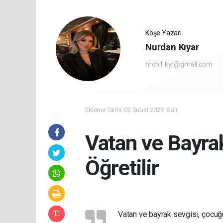
Köşe Yazarı
Nurdan Kıyar
nrdn1.kyr@gmail.com
Ekleme Tarihi: 03 Şubat 2026 -Salı
Vatan ve Bayra
Öğretilir
Vatan ve bayrak sevgisi, çocuğu