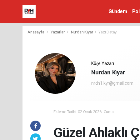
Gündem
Pol
Anasayfa
Yazarlar
Nurdan Kıyar
Yazı Detayı
Köşe Yazarı
Nurdan Kıyar
nrdn1.kyr@gmail.com
Ekleme Tarihi: 02 Ocak 2026 -Cuma
Güzel Ahlaklı Ço