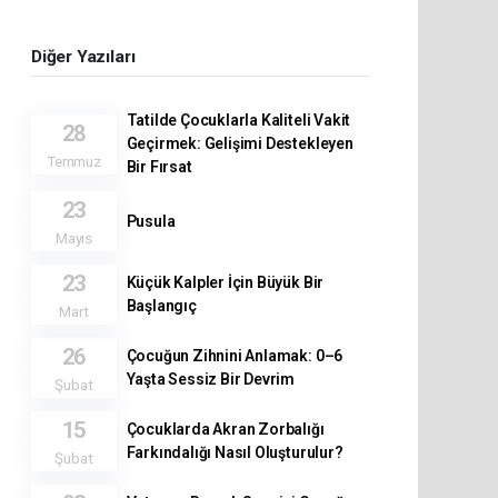
Diğer Yazıları
Tatilde Çocuklarla Kaliteli Vakit
28
Geçirmek: Gelişimi Destekleyen
Temmuz
Bir Fırsat
23
Pusula
Mayıs
23
Küçük Kalpler İçin Büyük Bir
Başlangıç
Mart
26
Çocuğun Zihnini Anlamak: 0–6
Yaşta Sessiz Bir Devrim
Şubat
15
Çocuklarda Akran Zorbalığı
Farkındalığı Nasıl Oluşturulur?
Şubat