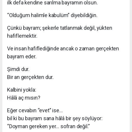
ilk defa kendine sarılma bayramın olsun.
“Olduğum halimle kabulüm” diyebildiğin.
Çünkü bayram; şekerle tatlanmak değil, yükten
hafiflemektir.
Ve insan hafiflediğinde ancak o zaman gerçekten
bayram eder.
Şimdi dur.
Bir an gerçekten dur.
Kalbini yokla:
Hâlâ aç mısın?
Eğer cevabın “evet” ise…
bil ki bu bayram sana hâlâ bir şey söylüyor:
“Doyman gereken yer… sofran değil.”