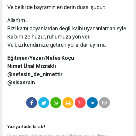
Ve belki de bayramın en derin duası şudur:
Allah’ım…
Bizi karnı doyanlardan değil, kalbi uyananlardan eyle.
Kalbimize huzur, ruhumuza yön ver.
Ve bizi kendimize getiren yollardan ayırma.
Eğitmen/Yazar/Nefes Koçu
Nimet Ünal Mızraklı
@nefesin_de_nimettir
@nisanrain
Yazıya ifade bırak !
Bu yazıya hiç ifade kullanılmamış ilk ifadeyi siz kullanın.