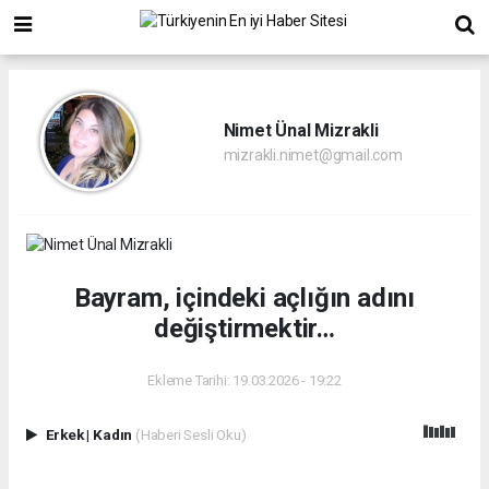
Nimet Ünal Mizrakli
mizrakli.nimet@gmail.com
Bayram, içindeki açlığın adını
değiştirmektir…
Ekleme Tarihi: 19.03.2026 - 19:22
Erkek
|
Kadın
(Haberi Sesli Oku)