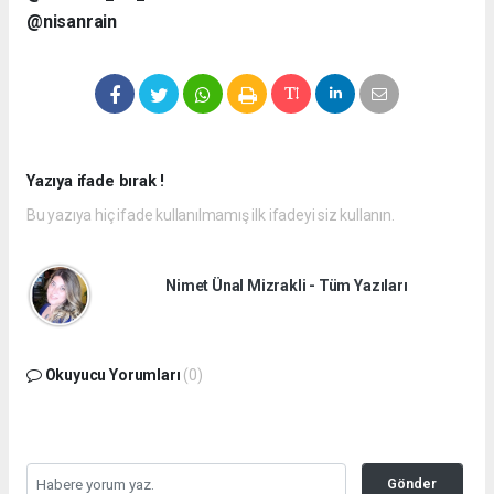
@nisanrain
Yazıya ifade bırak !
Bu yazıya hiç ifade kullanılmamış ilk ifadeyi siz kullanın.
Nimet Ünal Mizrakli - Tüm Yazıları
Okuyucu Yorumları
(0)
Gönder