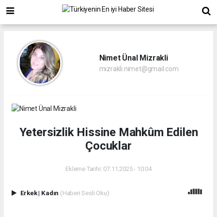
Nimet Ünal Mizrakli
mizrakli.nimet@gmail.com
Yetersizlik Hissine Mahkûm Edilen
Çocuklar
Ekleme Tarihi: 07.11.2025 - 10:04
Erkek
|
Kadın
(Haberi Sesli Oku)